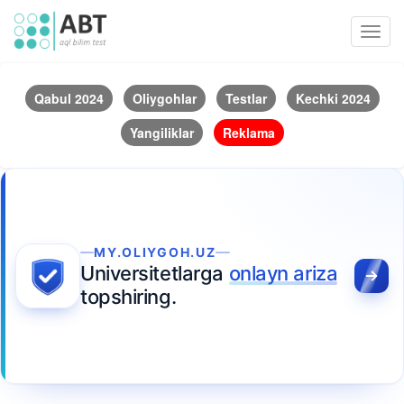
Toggl
navig
Qabul 2024
Oliygohlar
Testlar
Kechki 2024
Yangiliklar
Reklama
MY.OLIYGOH.UZ
Universitetlarga
onlayn ariza
topshiring.