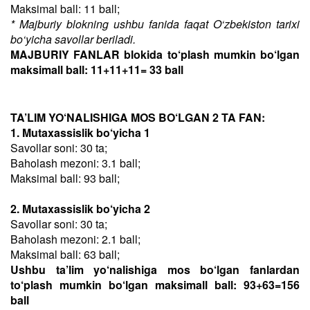
Maksimal ball: 11 ball;
* Majburiy blokning ushbu fanida faqat O‘zbekiston tarixi
bo‘yicha savollar beriladi.
MAJBURIY FANLAR blokida to‘plash mumkin bo‘lgan
maksimall ball: 11+11+11= 33 ball
TA’LIM YO‘NALISHIGA MOS BO‘LGAN 2 TA FAN:
1. Mutaxassislik bo‘yicha 1
Savollar soni: 30 ta;
Baholash mezoni: 3.1 ball;
Maksimal ball: 93 ball;
2. Mutaxassislik bo‘yicha 2
Savollar soni: 30 ta;
Baholash mezoni: 2.1 ball;
Maksimal ball: 63 ball;
Ushbu ta’lim yo‘nalishiga mos bo‘lgan fanlardan
to‘plash mumkin bo‘lgan maksimall ball: 93+63=156
ball