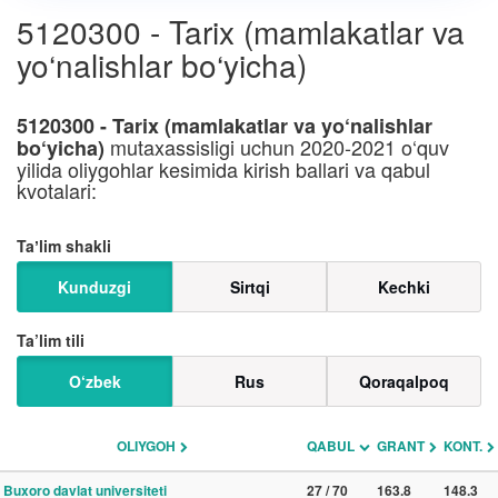
5120300 - Tarix (mamlakatlar va
yo‘nalishlar bo‘yicha)
5120300 - Tarix (mamlakatlar va yo‘nalishlar
mutaxassisligi uchun 2020-2021 o‘quv
bo‘yicha)
yilida oliygohlar kesimida kirish ballari va qabul
kvotalari:
Taʼlim shakli
Kunduzgi
Sirtqi
Kechki
Ta’lim tili
O‘zbek
Rus
Qoraqalpoq
OLIYGOH
QABUL
GRANT
KONT.
Buxoro davlat universiteti
27 / 70
163.8
148.3