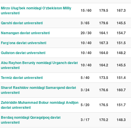
Mirzo Ulug‘bek nomidagi O‘zbekiston Milliy
15 / 60
179.5
167.3
universiteti
Qarshi davlat universiteti
3 / 65
179.6
145.5
Namangan davlat universiteti
20 / 30
164.1
154.7
Farg‘ona davlat universiteti
10 / 40
167.3
151.5
Guliston davlat universiteti
10 / 40
164.0
148.2
Abu Rayhon Beruniy nomidagi Urganch davlat
10 / 40
164.2
145.5
universiteti
Termiz davlat universiteti
5 / 40
173.5
151.4
Sharof Rashidov nomidagi Samarqand davlat
3 / 24
176.6
160.7
universiteti
Zahiriddin Muhammad Bobur nomidagi Andijon
5 / 20
176.5
151.7
davlat universiteti
Berdaq nomidagi Qoraqalpoq davlat
3 / 17
170.2
148.3
universiteti