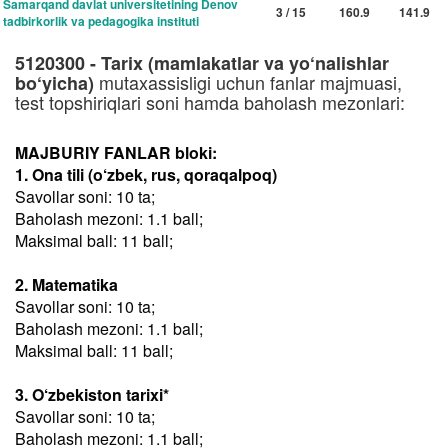
Samarqand davlat universitetining Denov
3 / 15
160.9
141.9
tadbirkorlik va pedagogika instituti
5120300 - Tarix (mamlakatlar va yo‘nalishlar
mutaxassisligi uchun fanlar majmuasi,
bo‘yicha)
test topshiriqlari soni hamda baholash mezonlari:
MAJBURIY FANLAR bloki:
1. Ona tili (o‘zbek, rus, qoraqalpoq)
Savollar soni: 10 ta;
Baholash mezoni: 1.1 ball;
Maksimal ball: 11 ball;
2. Matematika
Savollar soni: 10 ta;
Baholash mezoni: 1.1 ball;
Maksimal ball: 11 ball;
3. O‘zbekiston tarixi*
Savollar soni: 10 ta;
Baholash mezoni: 1.1 ball;