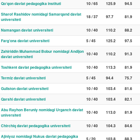
Qo‘qon davlat pedagogika instituti
10 / 65
125.9
94.5
Sharof Rashidov nomidagi Samarqand davlat
18 / 37
97.7
81.9
universiteti
Namangan davlat universiteti
10 / 40
110.2
88.2
Farg‘ona davlat universiteti
5 / 45
125.2
97.5
Zahiriddin Muhammad Bobur nomidagi Andijon
10 / 40
110.2
91.3
davlat universiteti
Toshkent davlat pedagogika universiteti
10 / 40
113.3
81.9
Termiz davlat universiteti
5 / 45
94.4
75.7
Guliston davlat universiteti
10 / 40
103.4
81.6
Qarshi davlat universiteti
10 / 40
103.4
82.1
Abu Rayhon Beruniy nomidagi Urganch davlat
10 / 40
113.0
81.9
universiteti
Chirchiq davlat pedagogika universiteti
10 / 40
104.3
84.6
Ajiniyoz nomidagi Nukus davlat pedagogika
5 / 20
103.8
88.3