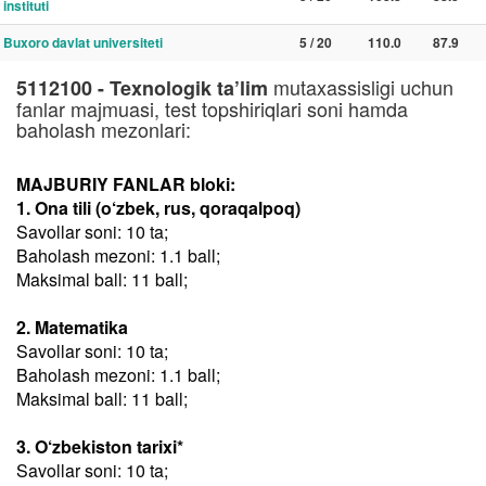
instituti
Buxoro davlat universiteti
5 / 20
110.0
87.9
mutaxassisligi uchun
5112100 - Texnologik ta’lim
fanlar majmuasi, test topshiriqlari soni hamda
baholash mezonlari:
MAJBURIY FANLAR bloki:
1. Ona tili (o‘zbek, rus, qoraqalpoq)
Savollar soni: 10 ta;
Baholash mezoni: 1.1 ball;
Maksimal ball: 11 ball;
2. Matematika
Savollar soni: 10 ta;
Baholash mezoni: 1.1 ball;
Maksimal ball: 11 ball;
3. O‘zbekiston tarixi*
Savollar soni: 10 ta;