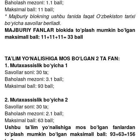
Baholash mezoni: 1.1 ball;
Maksimal ball: 11 ball;
* Majburiy blokning ushbu fanida faqat O‘zbekiston tarixi
bo‘yicha savollar beriladi.
MAJBURIY FANLAR blokida to‘plash mumkin bo‘lgan
maksimall ball: 11+11+11= 33 ball
TA’LIM YO‘NALISHIGA MOS BO‘LGAN 2 TA FAN:
1. Mutaxassislik bo‘yicha 1
Savollar soni: 30 ta;
Baholash mezoni: 3.1 ball;
Maksimal ball: 93 ball;
2. Mutaxassislik bo‘yicha 2
Savollar soni: 30 ta;
Baholash mezoni: 2.1 ball;
Maksimal ball: 63 ball;
Ushbu ta’lim yo‘nalishiga mos bo‘lgan fanlardan
to‘plash mumkin bo‘lgan maksimall ball: 93+63=156