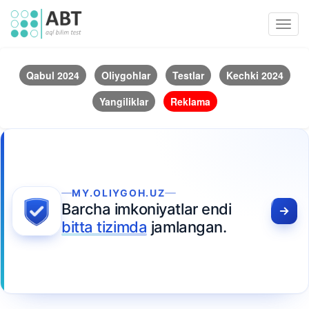
Toggl
navig
Qabul 2024
Oliygohlar
Testlar
Kechki 2024
Yangiliklar
Reklama
MY.OLIYGOH.UZ
Barcha imkoniyatlar endi
bitta tizimda
jamlangan.