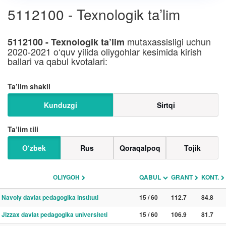
5112100 - Texnologik ta’lim
mutaxassisligi uchun
5112100 - Texnologik ta’lim
2020-2021 o‘quv yilida oliygohlar kesimida kirish
ballari va qabul kvotalari:
Taʼlim shakli
Kunduzgi
Sirtqi
Ta’lim tili
O‘zbek
Rus
Qoraqalpoq
Tojik
OLIYGOH
QABUL
GRANT
KONT.
Navoiy davlat pedagogika instituti
15 / 60
112.7
84.8
Jizzax davlat pedagogika universiteti
15 / 60
106.9
81.7