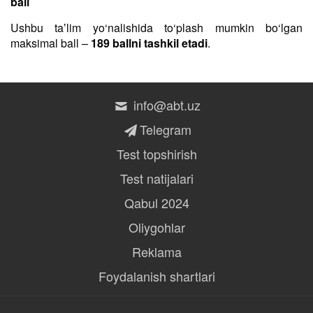
ball
Ushbu taʼlim yo‘nalishida to‘plash mumkin bo‘lgan
maksimal ball –
189 ballni tashkil etadi
.
info@abt.uz
Telegram
Test topshirish
Test natijalari
Qabul 2024
Oliygohlar
Reklama
Foydalanish shartlari