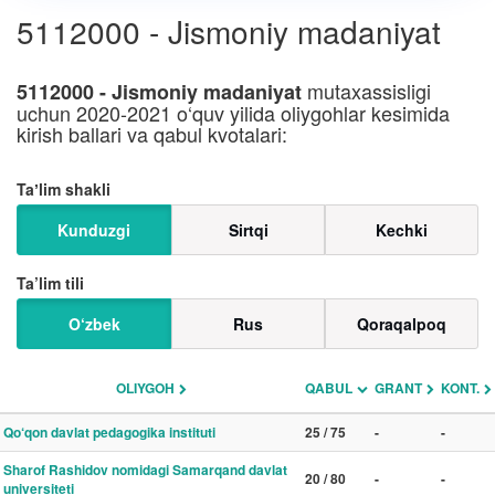
5112000 - Jismoniy madaniyat
mutaxassisligi
5112000 - Jismoniy madaniyat
uchun 2020-2021 o‘quv yilida oliygohlar kesimida
kirish ballari va qabul kvotalari:
Taʼlim shakli
Kunduzgi
Sirtqi
Kechki
Ta’lim tili
O‘zbek
Rus
Qoraqalpoq
OLIYGOH
QABUL
GRANT
KONT.
Qo‘qon davlat pedagogika instituti
25 / 75
-
-
Sharof Rashidov nomidagi Samarqand davlat
20 / 80
-
-
universiteti