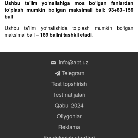
Ushbu ta’lim yo‘nalishiga mos bo‘lgan fanlardan
to‘plash mumkin bo‘lgan maksimall ball: 93+63=156
ball
Ushbu taʼlim yo‘nalishida to‘plash mumkin bo‘lgan
maksimal ball –
189 ballni tashkil etadi
.
info@abt.uz
Telegram
Test topshirish
Test natijalari
Qabul 2024
Oliygohlar
Reklama
Foydalanish shartlari