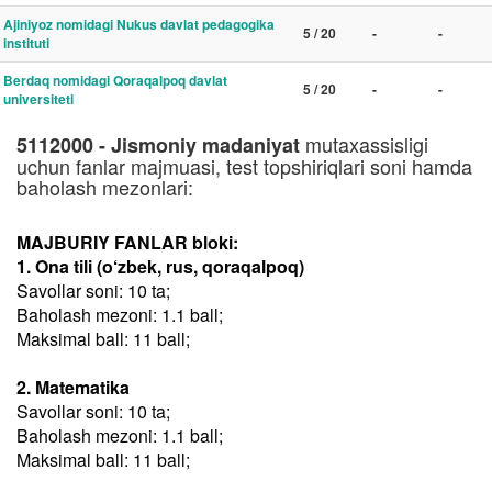
Ajiniyoz nomidagi Nukus davlat pedagogika
5 / 20
-
-
instituti
Berdaq nomidagi Qoraqalpoq davlat
5 / 20
-
-
universiteti
mutaxassisligi
5112000 - Jismoniy madaniyat
uchun fanlar majmuasi, test topshiriqlari soni hamda
baholash mezonlari:
MAJBURIY FANLAR bloki:
1. Ona tili (o‘zbek, rus, qoraqalpoq)
Savollar soni: 10 ta;
Baholash mezoni: 1.1 ball;
Maksimal ball: 11 ball;
2. Matematika
Savollar soni: 10 ta;
Baholash mezoni: 1.1 ball;
Maksimal ball: 11 ball;