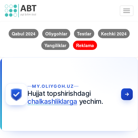
Toggl
navig
Qabul 2024
Oliygohlar
Testlar
Kechki 2024
Yangiliklar
Reklama
MY.OLIYGOH.UZ
Hujjat topshirishdagi
chalkashliklarga
yechim.