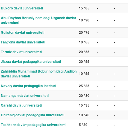
Buxoro davlat universiteti
15 / 85
-
-
Abu Rayhon Beruniy nomidagi Urganch davlat
10 / 90
-
-
universiteti
Guliston davlat universiteti
20 / 75
-
-
Farg‘ona davlat universiteti
10 / 65
-
-
Termiz davlat universiteti
20 / 55
-
-
Jizzax davlat pedagogika universiteti
20 / 55
-
-
Zahiriddin Muhammad Bobur nomidagi Andijon
10 / 55
-
-
davlat universiteti
Navoiy davlat pedagogika instituti
25 / 35
-
-
Namangan davlat universiteti
20 / 30
-
-
Qarshi davlat universiteti
15 / 35
-
-
Chirchiq davlat pedagogika universiteti
10 / 40
-
-
Toshkent davlat pedagogika universiteti
5 / 30
-
-