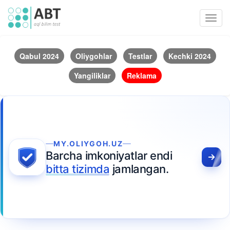
Toggl
navig
Qabul 2024
Oliygohlar
Testlar
Kechki 2024
Yangiliklar
Reklama
MY.OLIYGOH.UZ
Barcha imkoniyatlar endi
bitta tizimda
jamlangan.