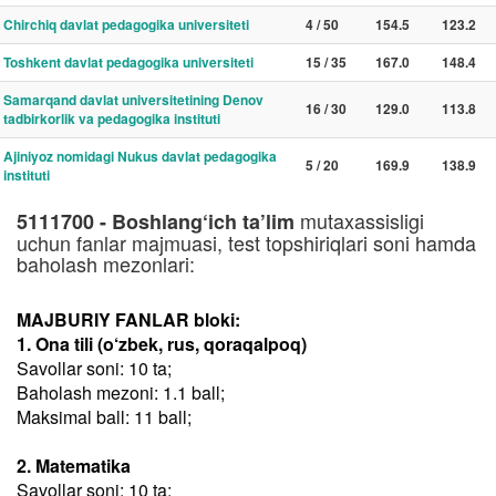
Chirchiq davlat pedagogika universiteti
4 / 50
154.5
123.2
Toshkent davlat pedagogika universiteti
15 / 35
167.0
148.4
Samarqand davlat universitetining Denov
16 / 30
129.0
113.8
tadbirkorlik va pedagogika instituti
Ajiniyoz nomidagi Nukus davlat pedagogika
5 / 20
169.9
138.9
instituti
mutaxassisligi
5111700 - Boshlang‘ich ta’lim
uchun fanlar majmuasi, test topshiriqlari soni hamda
baholash mezonlari:
MAJBURIY FANLAR bloki:
1. Ona tili (o‘zbek, rus, qoraqalpoq)
Savollar soni: 10 ta;
Baholash mezoni: 1.1 ball;
Maksimal ball: 11 ball;
2. Matematika
Savollar soni: 10 ta;