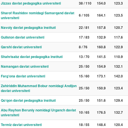
Jizzax davlat pedagogika universiteti
38 / 110
154.0
123.3
Sharof Rashidov nomidagi Samarqand davlat
6 / 105
164.1
123.5
universiteti
Navoiy davlat pedagogika instituti
22 / 81
157.8
120.7
Guliston davlat universiteti
17 / 83
132.9
117.6
Qarshi davlat universiteti
8 / 76
160.8
122.9
Shahrisabz davlat pedagogika instituti
13 / 70
141.5
110.9
Namangan davlat universiteti
25 / 50
154.9
132.1
Farg‘ona davlat universiteti
15 / 60
173.1
142.0
Zahiriddin Muhammad Bobur nomidagi Andijon
25 / 50
150.9
123.4
davlat universiteti
Qo‘qon davlat pedagogika instituti
25 / 50
151.6
129.4
Abu Rayhon Beruniy nomidagi Urganch davlat
10 / 65
176.5
132.7
universiteti
Termiz davlat universiteti
18 / 55
148.4
120.4