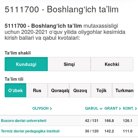
5111700 - Boshlang‘ich ta’lim
mutaxassisligi
5111700 - Boshlang‘ich ta’lim
uchun 2020-2021 o‘quv yilida oliygohlar kesimida
kirish ballari va qabul kvotalari:
Taʼlim shakli
Kunduzgi
Sirtqi
Kechki
Ta’lim tili
O‘zbek
Rus
Qoraqalpoq
Qozoq
Tojik
Turkman
OLIYGOH
QABUL
GRANT
KONT.
Buxoro davlat universiteti
42 / 131
166.8
126.1
Termiz davlat pedagogika instituti
30 / 120
142.2
111.0