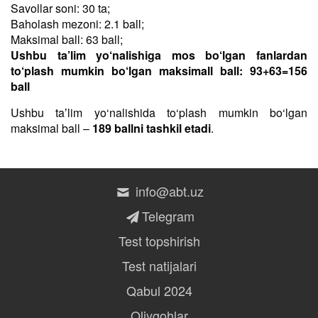
Savollar soni: 30 ta;
Baholash mezoni: 2.1 ball;
Maksimal ball: 63 ball;
Ushbu ta’lim yo‘nalishiga mos bo‘lgan fanlardan
to‘plash mumkin bo‘lgan maksimall ball: 93+63=156
ball
Ushbu taʼlim yo‘nalishida to‘plash mumkin bo‘lgan
maksimal ball –
189 ballni tashkil etadi
.
info@abt.uz
Telegram
Test topshirish
Test natijalari
Qabul 2024
Oliygohlar