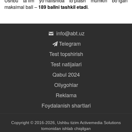
Ushbu taʼlim yo‘nalishida to‘plash mumkin bo‘lgan
maksimal ball –
189 ballni tashkil etadi
.
info@abt.uz
Telegram
Test topshirish
Test natijalari
Qabul 2024
Oliygohlar
Reklama
Foydalanish shartlari
Copyright © 2016-2026, Ushbu tizim
Activemedia Solutions
tomonidan ishlab chiqilgan