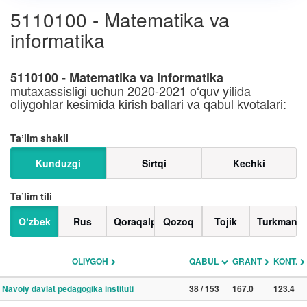
5110100 - Matematika va
informatika
5110100 - Matematika va informatika
mutaxassisligi uchun 2020-2021 o‘quv yilida
oliygohlar kesimida kirish ballari va qabul kvotalari:
Taʼlim shakli
Kunduzgi
Sirtqi
Kechki
Ta’lim tili
O‘zbek
Rus
Qoraqalpoq
Qozoq
Tojik
Turkman
OLIYGOH
QABUL
GRANT
KONT.
Navoiy davlat pedagogika instituti
38 / 153
167.0
123.4