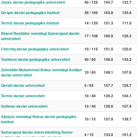
Jizzax davlat pedagogika universiteti
40 / 125
154.7
122.7
Qo‘qon davlat pedagogika instituti
39 / 100
163.8
135.6
Termiz davlat pedagogika instituti
14 / 120
151.3
111.0
Sharof Rashidov nomidagi Samarqand davlat
17 / 108
160.8
126.3
universiteti
Chirchiq davlat pedagogika universiteti
10 / 115
151.5
120.0
Toshkent davlat pedagogika universiteti
40 / 60
158.0
145.2
Zahiriddin Muhammad Bobur nomidagi Andijon
10 / 65
148.1
107.6
davlat universiteti
Qarshi davlat universiteti
5 / 55
157.7
129.7
Termiz davlat universiteti
10 / 40
129.2
104.1
Guliston davlat universiteti
10 / 40
129.6
107.4
Ajiniyoz nomidagi Nukus davlat pedagogika
10 / 15
157.8
138.7
instituti
Samarqand davlat universitetining Denov
4 / 15
133.0
101.3