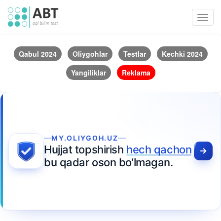
Toggl
navig
Qabul 2024
Oliygohlar
Testlar
Kechki 2024
Yangiliklar
Reklama
MY.OLIYGOH.UZ
Hujjat topshirish
hech qachon
bu qadar oson bo‘lmagan.