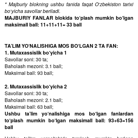
* Majburiy blokning ushbu fanida faqat O‘zbekiston tarixi
bo‘yicha savollar beriladi.
MAJBURIY FANLAR blokida to‘plash mumkin bo‘lgan
maksimall ball: 11+11+11= 33 ball
TA’LIM YO‘NALISHIGA MOS BO‘LGAN 2 TA FAN:
1. Mutaxassislik bo‘yicha 1
Savollar soni: 30 ta;
Baholash mezoni: 3.1 ball;
Maksimal ball: 93 ball;
2. Mutaxassislik bo‘yicha 2
Savollar soni: 30 ta;
Baholash mezoni: 2.1 ball;
Maksimal ball: 63 ball;
Ushbu ta’lim yo‘nalishiga mos bo‘lgan fanlardan
to‘plash mumkin bo‘lgan maksimall ball: 93+63=156
ball