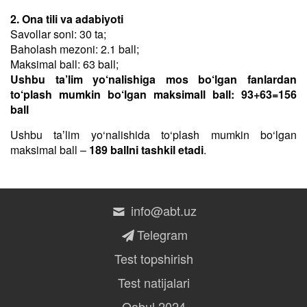
2. Ona tili va adabiyoti
Savollar soni: 30 ta;
Baholash mezoni: 2.1 ball;
Maksimal ball: 63 ball;
Ushbu ta’lim yo‘nalishiga mos bo‘lgan fanlardan
to‘plash mumkin bo‘lgan maksimall ball: 93+63=156
ball
Ushbu taʼlim yo‘nalishida to‘plash mumkin bo‘lgan
maksimal ball –
189 ballni tashkil etadi
.
info@abt.uz
Telegram
Test topshirish
Test natijalari
Qabul 2024