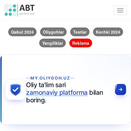
Toggl
navig
Qabul 2024
Oliygohlar
Testlar
Kechki 2024
Yangiliklar
Reklama
MY.OLIYGOH.UZ
Oliy ta‘lim sari
zamonaviy platforma
bilan
boring.