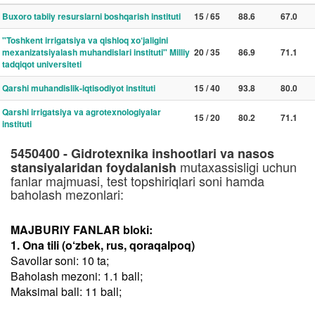
Buxoro tabiiy resurslarni boshqarish instituti
15 / 65
88.6
67.0
"Toshkent irrigatsiya va qishloq xo‘jaligini
mexanizatsiyalash muhandislari instituti" Milliy
20 / 35
86.9
71.1
tadqiqot universiteti
Qarshi muhandislik-iqtisodiyot instituti
15 / 40
93.8
80.0
Qarshi irrigatsiya va agrotexnologiyalar
15 / 20
80.2
71.1
instituti
5450400 - Gidrotexnika inshootlari va nasos
mutaxassisligi uchun
stansiyalaridan foydalanish
fanlar majmuasi, test topshiriqlari soni hamda
baholash mezonlari:
MAJBURIY FANLAR bloki:
1. Ona tili (o‘zbek, rus, qoraqalpoq)
Savollar soni: 10 ta;
Baholash mezoni: 1.1 ball;
Maksimal ball: 11 ball;