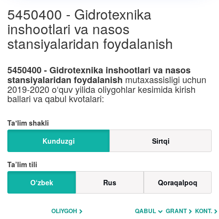
5450400 - Gidrotexnika
inshootlari va nasos
stansiyalaridan foydalanish
5450400 - Gidrotexnika inshootlari va nasos
mutaxassisligi uchun
stansiyalaridan foydalanish
2019-2020 o‘quv yilida oliygohlar kesimida kirish
ballari va qabul kvotalari:
Taʼlim shakli
Kunduzgi
Sirtqi
Ta’lim tili
O‘zbek
Rus
Qoraqalpoq
OLIYGOH
QABUL
GRANT
KONT.