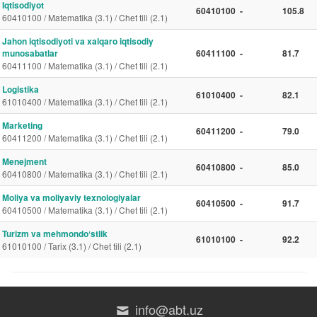
Iqtisodiyot
60410100
-
105.8
60410100 / Matematika (3.1) / Chet tili (2.1)
Jahon iqtisodiyoti va xalqaro iqtisodiy
munosabatlar
60411100
-
81.7
60411100 / Matematika (3.1) / Chet tili (2.1)
Logistika
61010400
-
82.1
61010400 / Matematika (3.1) / Chet tili (2.1)
Marketing
60411200
-
79.0
60411200 / Matematika (3.1) / Chet tili (2.1)
Menejment
60410800
-
85.0
60410800 / Matematika (3.1) / Chet tili (2.1)
Moliya va moliyaviy texnologiyalar
60410500
-
91.7
60410500 / Matematika (3.1) / Chet tili (2.1)
Turizm va mehmondoʻstlik
61010100
-
92.2
61010100 / Tarix (3.1) / Chet tili (2.1)
info@abt.uz