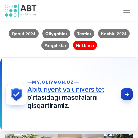
Toggl
navig
Qabul 2024
Oliygohlar
Testlar
Kechki 2024
Yangiliklar
Reklama
MY.OLIYGOH.UZ
Abituriyent va universitet
o‘rtasidagi masofalarni
qisqartiramiz.