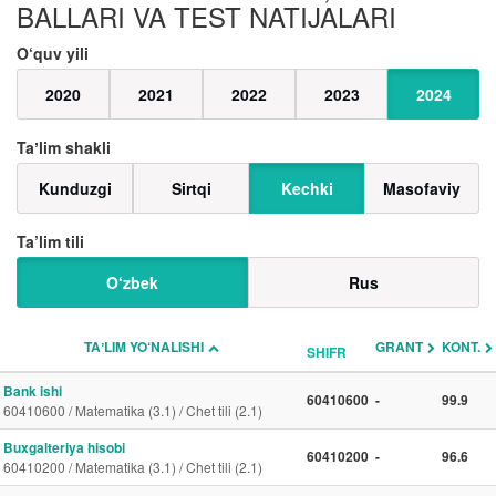
BALLARI VA TEST NATIJALARI
O‘quv yili
2020
2021
2022
2023
2024
Taʼlim shakli
Kunduzgi
Sirtqi
Kechki
Masofaviy
Ta’lim tili
O‘zbek
Rus
TAʼLIM YO‘NALISHI
GRANT
KONT.
SHIFR
Bank ishi
60410600
-
99.9
60410600 / Matematika (3.1) / Chet tili (2.1)
Buxgalteriya hisobi
60410200
-
96.6
60410200 / Matematika (3.1) / Chet tili (2.1)