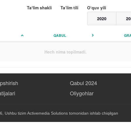
Taʼlim shakli
Ta’lim tili
O‘quv yili
2020
20
QABUL
GR
Hech nima topilmadi.
opshirish
Qabul 2024
tijalari
Oliygohlar
6, Ushbu tizim
Activemedia Solutions
tomonidan ishlab chiqilgan