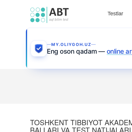
Testlar
MY.OLIYGOH.UZ
Eng oson qadam —
online ar
TOSHKENT TIBBIYOT AKADEMIY
BALLARI VA TEST NATIJALARI