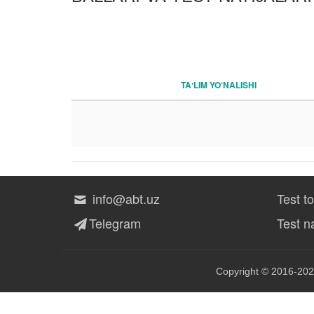
TAʼLIM YO‘NALISHI
info@abt.uz
Test t
Telegram
Test na
Copyright © 2016-202