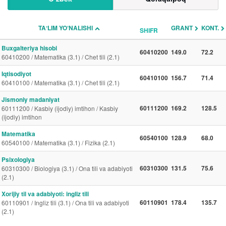
TAʼLIM YO‘NALISHI
GRANT
KONT.
SHIFR
Buxgalteriya hisobi
60410200
149.0
72.2
60410200 / Matematika (3.1) / Chet tili (2.1)
Iqtisodiyot
60410100
156.7
71.4
60410100 / Matematika (3.1) / Chet tili (2.1)
Jismoniy madaniyat
60111200
169.2
128.5
60111200 / Kasbiy (ijodiy) imtihon / Kasbiy
(ijodiy) imtihon
Matematika
60540100
128.9
68.0
60540100 / Matematika (3.1) / Fizika (2.1)
Psixologiya
60310300
131.5
75.6
60310300 / Biologiya (3.1) / Ona tili va adabiyoti
(2.1)
Xorijiy til va adabiyoti: ingliz tili
60110901
178.4
135.7
60110901 / Ingliz tili (3.1) / Ona tili va adabiyoti
(2.1)