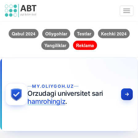
Toggl
navig
Qabul 2024
Oliygohlar
Testlar
Kechki 2024
Yangiliklar
Reklama
MY.OLIYGOH.UZ
Orzudagi universitet sari
hamrohingiz
.