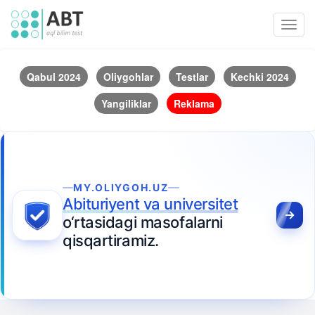
Toggl
navig
Qabul 2024
Oliygohlar
Testlar
Kechki 2024
Yangiliklar
Reklama
MY.OLIYGOH.UZ
Abituriyent va universitet
o‘rtasidagi masofalarni
qisqartiramiz.