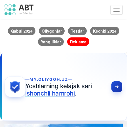
Toggl
navig
Qabul 2024
Oliygohlar
Testlar
Kechki 2024
Yangiliklar
Reklama
MY.OLIYGOH.UZ
Yoshlarning kelajak sari
ishonchli hamrohi
.