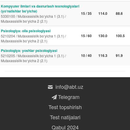
Kompyuter ilmlari va dasturlash texnologiyalari
(yo‘nalishlar bo‘yicha)
15 / 35
114.0
88.6
5330100 / Mutaxassislik bo‘yicha 1 (3.1) /
Mutaxassislik bo‘yicha 2 (2.1)
Psixologiya: oila psixologiyasi
15 / 60
130.0
100.5
5210204 / Mutaxassislik bo‘yicha 1 (3.1) /
Mutaxassislik bo‘yicha 2 (2.1)
Psixologiya: yoshlar psixologiyasi
10 / 40
116.3
91.9
5210205 / Mutaxassislik bo‘yicha 1 (3.1) /
Mutaxassislik bo‘yicha 2 (2.1)
info@abt.uz
Telegram
Test topshirish
Test natijalari
Qabul 2024