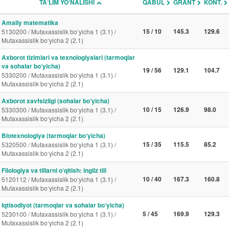
TAʼLIM YO‘NALISHI
QABUL
GRANT
KONT.
Amaliy matematika
15 / 10
145.3
129.6
5130200 / Mutaxassislik bo‘yicha 1 (3.1) /
Mutaxassislik bo‘yicha 2 (2.1)
Axborot tizimlari va texnologiyalari (tarmoqlar
va sohalar bo‘yicha)
19 / 56
129.1
104.7
5330200 / Mutaxassislik bo‘yicha 1 (3.1) /
Mutaxassislik bo‘yicha 2 (2.1)
Axborot xavfsizligi (sohalar bo‘yicha)
10 / 15
126.9
98.0
5330300 / Mutaxassislik bo‘yicha 1 (3.1) /
Mutaxassislik bo‘yicha 2 (2.1)
Biotexnologiya (tarmoqlar bo‘yicha)
15 / 35
115.5
85.2
5320500 / Mutaxassislik bo‘yicha 1 (3.1) /
Mutaxassislik bo‘yicha 2 (2.1)
Filologiya va tillarni o‘qitish: ingliz tili
10 / 40
167.3
160.8
5120112 / Mutaxassislik bo‘yicha 1 (3.1) /
Mutaxassislik bo‘yicha 2 (2.1)
Iqtisodiyot (tarmoqlar va sohalar bo‘yicha)
5 / 45
169.9
129.3
5230100 / Mutaxassislik bo‘yicha 1 (3.1) /
Mutaxassislik bo‘yicha 2 (2.1)