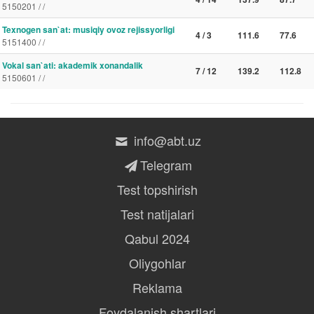
5150201 / /
Texnogen san`at: musiqiy ovoz rejissyorligi
4 / 3
111.6
77.6
5151400 / /
Vokal san`ati: akademik xonandalik
7 / 12
139.2
112.8
5150601 / /
info@abt.uz
Telegram
Test topshirish
Test natijalari
Qabul 2024
Oliygohlar
Reklama
Foydalanish shartlari