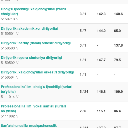
Cholg‘u ijrochiligi: xalq cholg‘ulari (zarbli
cholg‘ular)
3 / 1
142.3
140.6
5150713 / /
Dirijyorlik: akademik xor dirijyorligi
5 / 7
144.0
65.0
5150501 / /
Dirijyorlik: harbiy (damli) orkestr dirijyorligi
0 / 1
-
137.8
5150503 / /
Dirijyorlik: opera-simfoniya dirijyorligi
1 / 1
147.7
79.5
5150502 / /
Dirijyorlik: xalq cholg‘ulari orkestri dirijyorligi
1 / 1
-
-
5150504 / /
Professional ta`lim: cholg‘u ijrochiligi (turlari
bo‘yicha)
5 / 24
146.8
109.9
5111014 / /
Professional ta`lim: vokal san`ati (turlari
bo`yicha)
2 / 6
115.1
86.4
5111002 / /
San`atshunoslik: musiqashunoslik
4 / 14
137.9
87.7