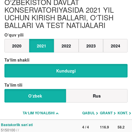
O‘ZBEKISTON DAVLAT
KONSERVATORIYASIDA 2021 YIL
UCHUN KIRISH BALLARI, O‘TISH
BALLARI VA TEST NATIJALARI
O‘quv yili
2020
2021
2022
2023
2024
Taʼlim shakli
Kunduzgi
Ta’lim tili
O‘zbek
Rus
TAʼLIM YO‘NALISHI
QABUL
GRANT
KONT.
Bastakorlik san`ati
4 / 4
116.9
58.2
5150100 / /