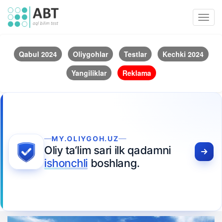
Toggl
navig
Qabul 2024
Oliygohlar
Testlar
Kechki 2024
Yangiliklar
Reklama
MY.OLIYGOH.UZ
Oliy ta‘lim sari ilk qadamni
ishonchli
boshlang.