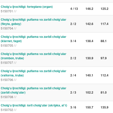
Cholg‘u ijrochiligi: fortepiano (organ)
4 / 13
146.2
125.2
5150701 / /
Cholg‘u ijrochiligi: puflama va zarbli cholg‘ular
(fleyta, goboy)
2 / 2
142.6
117.4
5150704 / /
Cholg‘u ijrochiligi: puflama va zarbli cholg‘ular
(klarnet, fagot)
3 / 4
138.4
88.1
5150705 / /
Cholg‘u ijrochiligi: puflama va zarbli cholg‘ular
(trombon, truba)
2 / 2
130.9
97.9
5150707 / /
Cholg‘u ijrochiligi: puflama va zarbli cholg‘ular
(valtorna, truba)
2 / 4
140.1
112.4
5150706 / /
Cholg‘u ijrochiligi: puflama va zarbli cholg‘ular
(zarbli cholg‘ular)
2 / 3
102.2
81.0
5150708 / /
Cholg‘u ijrochiligi: torli cholg‘ular (skripka, al`t)
3 / 6
150.7
135.9
5150702 / /