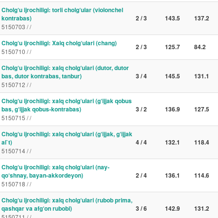
Cholg‘u ijrochiligi: torli cholg‘ular (violonchel
kontrabas)
2 / 3
143.5
137.2
5150703 / /
Cholg‘u ijrochiligi: Xalq cholg‘ulari (chang)
2 / 3
125.7
84.2
5150710 / /
Cholg‘u ijrochiligi: xalq cholg‘ulari (dutor, dutor
bas, dutor kontrabas, tanbur)
3 / 4
145.5
131.1
5150712 / /
Cholg‘u ijrochiligi: xalq cholg‘ulari (g‘ijjak qobus
bas, g‘ijjak qobus-kontrabas)
3 / 2
136.9
127.5
5150715 / /
Cholg‘u ijrochiligi: xalq cholg‘ulari (g‘ijjak, g‘ijjak
al`t)
4 / 4
132.1
118.4
5150714 / /
Cholg‘u ijrochiligi: xalq cholg‘ulari (nay-
qo‘shnay, bayan-akkordeyon)
2 / 4
136.1
114.6
5150718 / /
Cholg‘u ijrochiligi: xalq cholg‘ulari (rubob prima,
qashqar va afg‘on rubobi)
3 / 6
142.9
131.2
5150711 / /