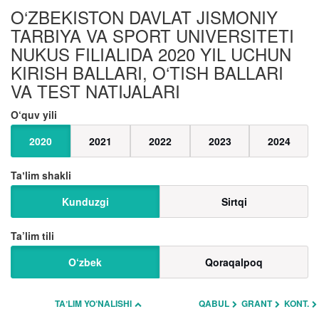
O‘ZBEKISTON DAVLAT JISMONIY
TARBIYA VA SPORT UNIVERSITETI
NUKUS FILIALIDA 2020 YIL UCHUN
KIRISH BALLARI, O‘TISH BALLARI
VA TEST NATIJALARI
O‘quv yili
2020
2021
2022
2023
2024
Taʼlim shakli
Kunduzgi
Sirtqi
Ta’lim tili
O‘zbek
Qoraqalpoq
TAʼLIM YO‘NALISHI
QABUL
GRANT
KONT.