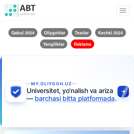
Toggl
navig
Qabul 2024
Oliygohlar
Testlar
Kechki 2024
Yangiliklar
Reklama
MY.OLIYGOH.UZ
Universitet, yo‘nalish va ariza
—
barchasi bitta platformada
.