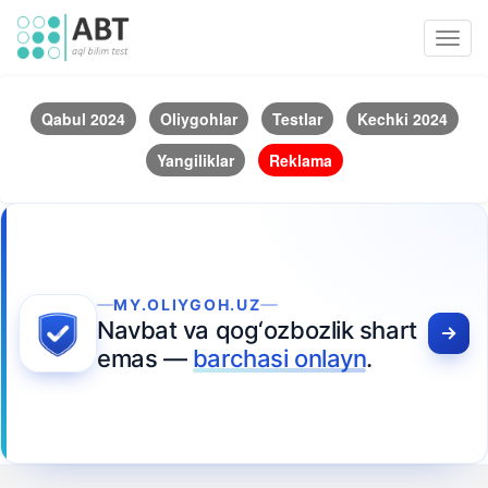
Toggl
navig
Qabul 2024
Oliygohlar
Testlar
Kechki 2024
Yangiliklar
Reklama
MY.OLIYGOH.UZ
Navbat va qog‘ozbozlik shart
emas —
barchasi onlayn
.