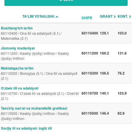
TAʼLIM YO‘NALISHI
GRANT
KONT.
SHIFR
Boshlangʻich taʼlim
60110400
129.1
103.0
60110400 / Ona tili va adabiyoti (3.1) /
Matematika (2.1)
Jismoniy madaniyat
60111200
169.2
131.6
60111200 / Kasbiy (ijodiy) imtihon / Kasbiy
(ijodiy) imtihon
Maktabgacha taʼlim
60110200
106.5
76.2
60110200 / Biologiya (3.1) / Ona tili va adabiyoti
(2.1)
Oʻzbek tili va adabiyoti
60110700
140.1
103.9
60110700 / O‘zbek tili va adabiyoti (3.1) / Chet tili
(2.1)
Tasviriy sanʼat va muhandislik grafikasi
60110500
146.4
82.9
60110500 / Kasbiy (ijodiy) imtihon / Kasbiy
(ijodiy) imtihon
Xorijiy til va adabiyoti: ingliz tili