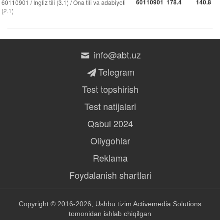
60110901
178.4
140.8
60110901 / Ingliz tili (3.1) / Ona tili va adabiyoti
(2.1)
info@abt.uz
Telegram
Test topshirish
Test natijalari
Qabul 2024
Oliygohlar
Reklama
Foydalanish shartlari
Copyright © 2016-2026, Ushbu tizim
Activemedia Solutions
tomonidan ishlab chiqilgan