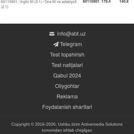
60110901
178.4
140.8
60110901 / Ingliz tili (3.1) / Ona tili va adabiyoti
(2.1)
info@abt.uz
Telegram
Test topshirish
Test natijalari
Qabul 2024
Oliygohlar
Reklama
Foydalanish shartlari
Copyright © 2016-2026, Ushbu tizim
Activemedia Solutions
tomonidan ishlab chiqilgan