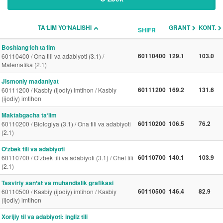
TAʼLIM YO‘NALISHI
GRANT
KONT.
SHIFR
Boshlangʻich taʼlim
60110400
129.1
103.0
60110400 / Ona tili va adabiyoti (3.1) /
Matematika (2.1)
Jismoniy madaniyat
60111200
169.2
131.6
60111200 / Kasbiy (ijodiy) imtihon / Kasbiy
(ijodiy) imtihon
Maktabgacha taʼlim
60110200
106.5
76.2
60110200 / Biologiya (3.1) / Ona tili va adabiyoti
(2.1)
Oʻzbek tili va adabiyoti
60110700
140.1
103.9
60110700 / O‘zbek tili va adabiyoti (3.1) / Chet tili
(2.1)
Tasviriy sanʼat va muhandislik grafikasi
60110500
146.4
82.9
60110500 / Kasbiy (ijodiy) imtihon / Kasbiy
(ijodiy) imtihon
Xorijiy til va adabiyoti: ingliz tili