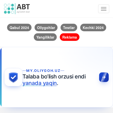
Toggl
navig
Qabul 2024
Oliygohlar
Testlar
Kechki 2024
Yangiliklar
Reklama
MY.OLIYGOH.UZ
Talaba bo‘lish orzusi endi
yanada yaqin
.