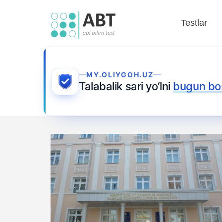
Testlar
MY.OLIYGOH.UZ
Talabalik sari yo‘lni
bugun bo