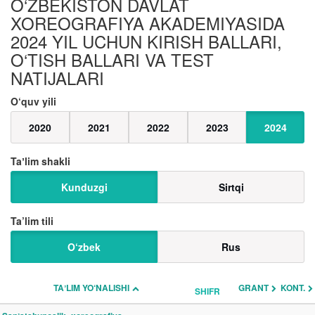
O‘ZBEKISTON DAVLAT
XOREOGRAFIYA AKADEMIYASIDA
2024 YIL UCHUN KIRISH BALLARI,
O‘TISH BALLARI VA TEST
NATIJALARI
O‘quv yili
2020
2021
2022
2023
2024
Taʼlim shakli
Kunduzgi
Sirtqi
Ta’lim tili
O‘zbek
Rus
TAʼLIM YO‘NALISHI
GRANT
KONT.
SHIFR