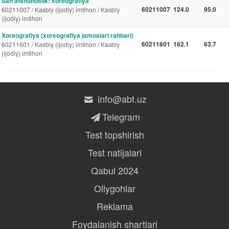
Sanʼatshunoslik: xoreografiya
60211007
124.0
95.0
60211007 / Kasbiy (ijodiy) imtihon / Kasbiy
(ijodiy) imtihon
Xoreografiya (xoreografiya jamoalari rahbari)
60211601
162.1
63.7
60211601 / Kasbiy (ijodiy) imtihon / Kasbiy
(ijodiy) imtihon
info@abt.uz
Telegram
Test topshirish
Test natijalari
Qabul 2024
Oliygohlar
Reklama
Foydalanish shartlari