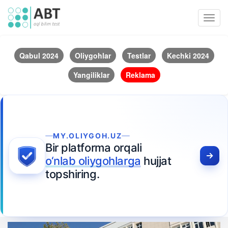
Toggl
navig
Qabul 2024
Oliygohlar
Testlar
Kechki 2024
Yangiliklar
Reklama
MY.OLIYGOH.UZ
Bir platforma orqali
o‘nlab oliygohlarga
hujjat
topshiring.