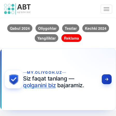
Toggl
navig
Qabul 2024
Oliygohlar
Testlar
Kechki 2024
Yangiliklar
Reklama
MY.OLIYGOH.UZ
Siz faqat tanlang —
qolganini biz
bajaramiz.