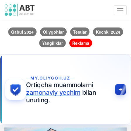
Toggl
navig
Qabul 2024
Oliygohlar
Testlar
Kechki 2024
Yangiliklar
Reklama
MY.OLIYGOH.UZ
Ortiqcha muammolarni
zamonaviy yechim
bilan
unuting.