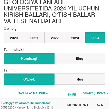
GEOLOGIYA FANLARI
UNIVERSITETIDA 2024 YIL UCHUN
KIRISH BALLARI, O‘TISH BALLARI
VA TEST NATIJALARI
O‘quv yili
2020
2021
2022
2023
2024
Taʼlim shakli
Kunduzgi
Sirtqi
Ta’lim tili
O‘zbek
Rus
TAʼLIM YO‘NALISHI
GRANT
KONT.
SHIFR
Ekologiya va atrof-muhit muhofazasi
60520200
76.1
57.6
60520200 / Kimyo (3.1) / Biologiya (2.1)