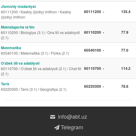
Jismoniy madaniyat
60111200
-
135.4
60111200 / Kasbiy (ijodiy) imtihon / Kasbiy
(ijodiy) imtihon
Maktabgacha taʼlim
60110200
-
77.9
60110200 / Biologiya (3.1) / Ona tili va adabiyoti
(2.1)
Matematika
60540100
-
77.0
60540100 / Matematika (3.1) / Fizika (2.1)
Oʻzbek tili va adabiyoti
60110700
-
114.2
60110700 / O‘zbek tili va adabiyoti (3.1) / Chet tili
(2.1)
Tarix
60220300
-
78.6
60220300 / Tarix (3.1) / Geografiya (2.1)
info@abt.uz
Telegram