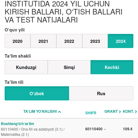
INSTITUTIDA 2024 YIL UCHUN
KIRISH BALLARI, O‘TISH BALLARI
VA TEST NATIJALARI
O‘quv yili
2020
2021
2022
2023
2024
Taʼlim shakli
Kunduzgi
Sirtqi
Kechki
Ta’lim tili
O‘zbek
Rus
TAʼLIM YO‘NALISHI
GRANT
KONT.
SHIFR
Boshlangʻich taʼlim
60110400
-
109.4
60110400 / Ona tili va adabiyoti (3.1) /
Matematika (2.1)