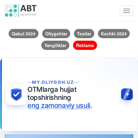
Toggl
navig
Qabul 2024
Oliygohlar
Testlar
Kechki 2024
Yangiliklar
Reklama
MY.OLIYGOH.UZ
OTMlarga hujjat
topshirishning
eng zamonaviy usuli
.