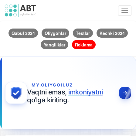
Toggl
navig
Qabul 2024
Oliygohlar
Testlar
Kechki 2024
Yangiliklar
Reklama
MY.OLIYGOH.UZ
Vaqtni emas,
imkoniyatni
qo‘lga kiriting.