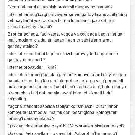
Gipermatnlarni almashish protokoli qanday nomlanadi?
Internet tarmog‘idagi provayder serveriga foydalanuvchilarning
veb-saytlarini yoki boshqa bir ma’lumotlarini joylashtirish
xizmati qanday ataladi?
Biror bir sohaga, faoliyatga, voqea va xodisaga bag‘ishlangan
ma’lumotlarni o‘zida jamlagan Internet sahifalar majmui
qanday ataladi?
Internet xizmatlarini taqdim qiluvchi provayderlar qisqacha
qanday nomlanadi?
Internet provayder – kim?
Internetga tarmog‘iga ulangan turli kompyuterlarda joylashgan
hamda o‘zaro bog‘langan Internet resurslarga va gipermatnli
hujjatlarga bo‘lgan murojaatni ta’minlab beruvchi, butun dunyo
o‘rgamchak to‘ri deb nomlanuvchi internet xizmati turini
ko‘rsating.
Yagona standart asosida faoliyat ko‘rsatuvchi, butun jahon
kompyuter tarmoqlari majmuidan iborat global kompyuter
tarmog‘i qanday ataladi?
Quyidagi dasturlarning qaysi biri Veb-brauzer hisoblanmaydi?
Quyidagi Veb-saytlarning qaysi biri Axborot ta’lim tarmog‘i