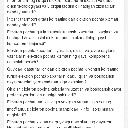
Internet tarmog‘i orqali elektron xabarlarni uzatish va qabul
qilish texnologiyasi va u orqali taqdim qilinadigan xizmati turi
qanday ataladi?
Internet tarmog‘i orqali ko‘rsatiladigan elektron pochta xizmati
qanday ataladi?
Elektron pochta qutilarini shakllantirish, xabarlarini saqlash va
boshqarish vazifasini elektron pochta xizmatining qaysi
komponenti bajaradi?
Elektron pochta xabarlarini yaratish, o‘qish va javob qaytarish
vazifalarini elektron pochta xizmatining qaysi komponenti
ta’minlab beradi?
Quyidagi dasturlar ichidan elektron pochta kliyentini ko‘rsating.
Kirish elektron pochta xabarlarini qabul qilish va boshqarish
qaysi protokol yordamida amalga oshiriladi?
Chiqish elektron pochta xabarlarini uzatish va boshqarish qaysi
protokol yordamida amalga oshiriladi?
Elektron pochta manzili to‘g‘ri yozilgan variantni ko‘rsating.
info@tuit.uz elektron pochta manzilidagi «info» so‘zi nimani
anglatadi?
Elektron pochta xizmatida quyidagi manzillarning qaysi biri
kiruvchi xabarlar serverining manzili hisoblanadi?