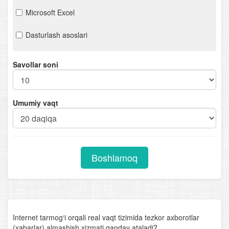
Microsoft Excel
Dasturlash asoslari
Savollar soni
Umumiy vaqt
Boshlamoq
Internet tarmog‘i orqali real vaqt tizimida tezkor axborotlar
(xabarlar) almashish xizmati qanday ataladi?