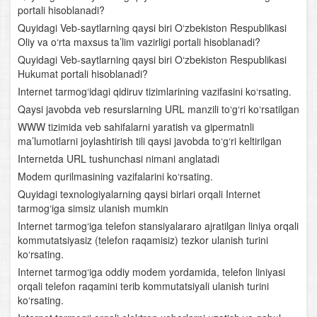
portali hisoblanadi?
Quyidagi Veb-saytlarning qaysi biri O‘zbekiston Respublikasi
Oliy va o‘rta maxsus ta’lim vazirligi portali hisoblanadi?
Quyidagi Veb-saytlarning qaysi biri O‘zbekiston Respublikasi
Hukumat portali hisoblanadi?
Internet tarmog‘idagi qidiruv tizimlarining vazifasini ko‘rsating.
Qaysi javobda veb resurslarning URL manzili to‘g‘ri ko‘rsatilgan
WWW tizimida veb sahifalarni yaratish va gipermatnli
ma’lumotlarni joylashtirish tili qaysi javobda to‘g‘ri keltirilgan
Internetda URL tushunchasi nimani anglatadi
Modem qurilmasining vazifalarini ko‘rsating.
Quyidagi texnologiyalarning qaysi birlari orqali Internet
tarmog‘iga simsiz ulanish mumkin
Internet tarmog‘iga telefon stansiyalararo ajratilgan liniya orqali
kommutatsiyasiz (telefon raqamisiz) tezkor ulanish turini
ko‘rsating.
Internet tarmog‘iga oddiy modem yordamida, telefon liniyasi
orqali telefon raqamini terib kommutatsiyali ulanish turini
ko‘rsating.