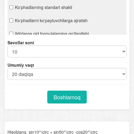
Ko‘phadlarning standart shakli
Ko‘phadlarni ko‘paytuvchilarga ajratish
Ildizlarga oid formulalarning qo‘llanilishi
Savollar soni
Hisoblashga oid misollar
Ifodalarni soddalashtirish
Umumiy vaqt
n- darajali ildiz. Ratsional ko‘rsatkichli daraja
Chiziqli tenglamalar. Proporsiya
Boshlamoq
Kvadrat tenglamalar
Viyet teoremasi
Ratsional tenglamalar
Hisoblang. sin10^\circ + sin50^\circ -cos20^\circ