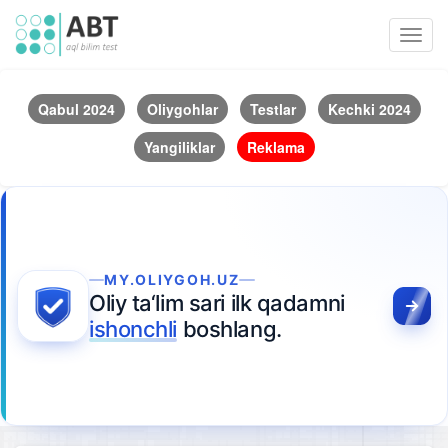
Toggl
navig
Qabul 2024
Oliygohlar
Testlar
Kechki 2024
Yangiliklar
Reklama
MY.OLIYGOH.UZ
Oliy ta‘lim sari ilk qadamni
ishonchli
boshlang.