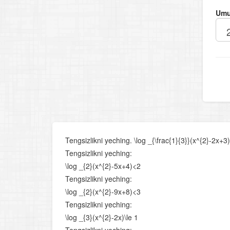
Umu
Tengsizlikni yeching. \log _{\frac{1}{3}}(x^{2}-2x+3)
Tengsizlikni yeching:
\log _{2}(x^{2}-5x+4)<2
Tengsizlikni yeching:
\log _{2}(x^{2}-9x+8)<3
Tengsizlikni yeching:
\log _{3}(x^{2}-2x)\le 1