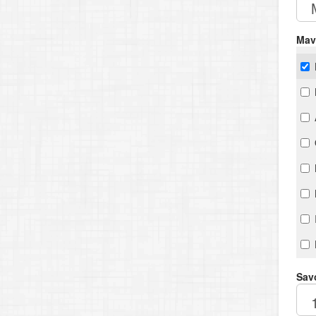
Mav
Savo