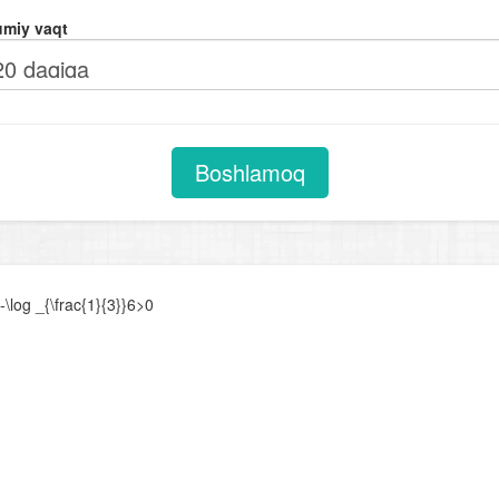
Chiziqli tenglamalar. Proporsiya
miy vaqt
Kvadrat tenglamalar
Viyet teoremasi
Ratsional tenglamalar
Parametrli chiziqli tenglamalar
Boshlamoq
Parametrli kvadrat tenglamalar
Chiziqli tenglamalar sistemasi
Chiziqli va ikkinchi darajali tenglamalar sistemasi
-\log _{\frac{1}{3}}6>0
Ikkinchi va undan yuqori darajali tenglamalar sistemasi
Parametrli tenglamalar sistemasi
Tengsizliklar
Chiziqli tengsizliklar
Chiziqli tengsizliklar sistemasi