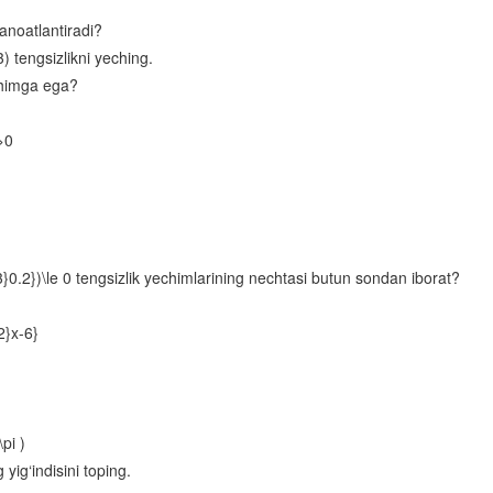
Logarifm
anoatlantiradi?
Logarifmik funksiya va uning xossalari
-3) tengsizlikni yeching.
echimga ega?
Logarifmik ifodalarni shakl almashtirish
Logarifmik tenglamalar
>0
Yig‘indi va ayirmaning hosilasi
Bo‘linmaning hosilasi
Murakkab funksiyaning hosilasi
_{3}0.2})\le 0 tengsizlik yechimlarining nechtasi butun sondan iborat?
Funksiyaning o‘sish va kamayish oraliqlari
Funksiyaning ekstremumlari
2}x-6}
Funksiyaning oraliqdagi eng katta va eng kichik qiymatlari
Urinmaning burchak koeffitsiyenti
\pi )
Urinmaning tenglamasi
 yig‘indisini toping.
Hosilaning mexanik ma’nosi