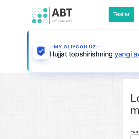
Testlar
MY.OLIYGOH.UZ
Hujjat topshirishning
yangi a
L
m
Fan