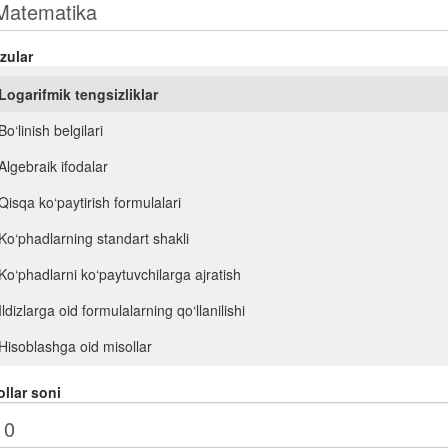
zular
Logarifmik tengsizliklar
Bo‘linish belgilari
Algebraik ifodalar
Qisqa ko‘paytirish formulalari
Ko‘phadlarning standart shakli
Ko‘phadlarni ko‘paytuvchilarga ajratish
Ildizlarga oid formulalarning qo‘llanilishi
Hisoblashga oid misollar
Ifodalarni soddalashtirish
llar soni
n- darajali ildiz. Ratsional ko‘rsatkichli daraja