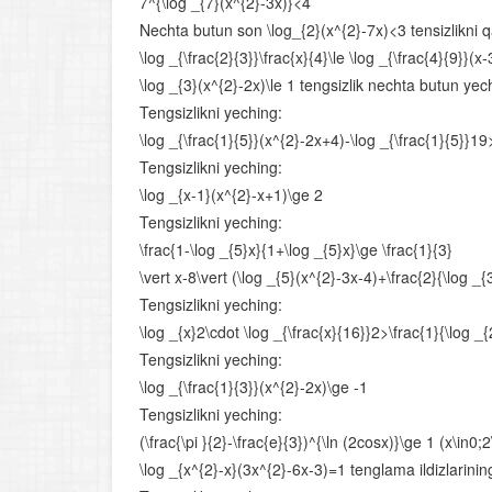
7^{\log _{7}(x^{2}-3x)}<4
Nechta butun son \log_{2}(x^{2}-7x)<3 tensizlikni q
\log _{\frac{2}{3}}\frac{x}{4}\le \log _{\frac{4}{9}}(x
\log _{3}(x^{2}-2x)\le 1 tengsizlik nechta butun y
Tengsizlikni yeching:
\log _{\frac{1}{5}}(x^{2}-2x+4)-\log _{\frac{1}{5}}19
Tengsizlikni yeching:
\log _{x-1}(x^{2}-x+1)\ge 2
Tengsizlikni yeching:
\frac{1-\log _{5}x}{1+\log _{5}x}\ge \frac{1}{3}
\vert x-8\vert (\log _{5}(x^{2}-3x-4)+\frac{2}{\log 
Tengsizlikni yeching:
\log _{x}2\cdot \log _{\frac{x}{16}}2>\frac{1}{\log _{
Tengsizlikni yeching:
\log _{\frac{1}{3}}(x^{2}-2x)\ge -1
Tengsizlikni yeching:
(\frac{\pi }{2}-\frac{e}{3})^{\ln (2cosx)}\ge 1 (x\in0;2
\log _{x^{2}-x}(3x^{2}-6x-3)=1 tenglama ildizlarining