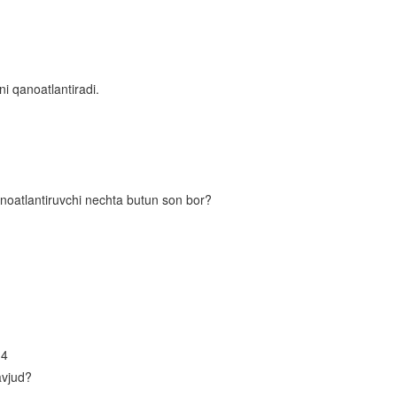
Oraliqlar usuli
Parametrli tengsizliklar
Irratsional tenglamalar va tengsizliklar
ni qanoatlantiradi.
Arifmetik progressiya
Sonlarga oid masalalar
Harakatga oid masalalar
 qanoatlantiruvchi nechta butun son bor?
Aralashmaga oid masalalar
Funksiyalarning xossalari
Aralash bo‘lim
Ko‘rsatkichli funksiya va uning xossalari
Ko‘rsatkichli tenglamalar
<4
Ko‘rsatkichli tengsizliklar
avjud?