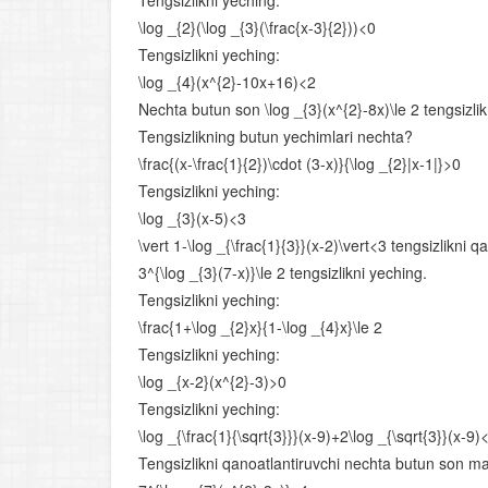
Tengsizlikni yeching:
\log _{2}(\log _{3}(\frac{x-3}{2}))<0
Tengsizlikni yeching:
\log _{4}(x^{2}-10x+16)<2
Nechta butun son \log _{3}(x^{2}-8x)\le 2 tengsizlik
Tengsizlikning butun yechimlari nechta?
\frac{(x-\frac{1}{2})\cdot (3-x)}{\log _{2}|x-1|}>0
Tengsizlikni yeching:
\log _{3}(x-5)<3
\vert 1-\log _{\frac{1}{3}}(x-2)\vert<3 tengsizlikni
3^{\log _{3}(7-x)}\le 2 tengsizlikni yeching.
Tengsizlikni yeching:
\frac{1+\log _{2}x}{1-\log _{4}x}\le 2
Tengsizlikni yeching:
\log _{x-2}(x^{2}-3)>0
Tengsizlikni yeching:
\log _{\frac{1}{\sqrt{3}}}(x-9)+2\log _{\sqrt{3}}(x-9)
Tengsizlikni qanoatlantiruvchi nechta butun son m