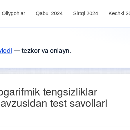
Oliygohlar
Qabul 2024
Sirtqi 2024
Kechki 2
vlodi
— tezkor va onlayn.
ogarifmik tengsizliklar
avzusidan test savollari