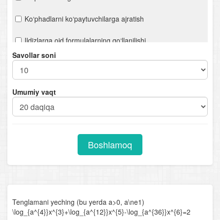
Ko‘phadlarni ko‘paytuvchilarga ajratish
Ildizlarga oid formulalarning qo‘llanilishi
Savollar soni
Hisoblashga oid misollar
Ifodalarni soddalashtirish
Umumiy vaqt
n- darajali ildiz. Ratsional ko‘rsatkichli daraja
Chiziqli tenglamalar. Proporsiya
Boshlamoq
Kvadrat tenglamalar
Viyet teoremasi
Ratsional tenglamalar
Tenglamani yeching (bu yerda a>0, a\ne1)
\log_{a^{4}}x^{3}+\log_{a^{12}}x^{5}-\log_{a^{36}}x^{6}=2
Parametrli chiziqli tenglamalar