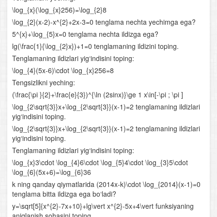
\log_{x}(\log_{x}256)=\log_{2}8
Irratsional tenglamalar va tengsizliklar
\log_{2}(x-2)-x^{2}+2x-3=0 tenglama nechta yechimga ega?
Arifmetik progressiya
5^{x}+\log_{5}x=0 tenglama nechta ildizga ega?
lg(\frac{1}{\log_{2}x})+1=0 tenglamaning ildizini toping.
Sonlarga oid masalalar
Tenglamaning ildizlari yig‘indisini toping:
\log_{4}(5x-6)\cdot \log_{x}256=8
Harakatga oid masalalar
Tengsizlikni yeching:
(\frac{\pi }{2}+\frac{e}{3})^{\ln (2sinx)}\ge 1 x\in[-\pi ; \pi ]
Aralashmaga oid masalalar
\log_{2\sqrt{3}}x+\log_{2\sqrt{3}}(x-1)=2 tenglamaning ildizlari
yig‘indisini toping.
Funksiyalarning xossalari
\log_{2\sqrt{3}}x+\log_{2\sqrt{3}}(x-1)=2 tenglamaning ildizlari
yig‘indisini toping.
Aralash bo‘lim
Tenglamaning ildizlari yig‘indisini toping:
Ko‘rsatkichli funksiya va uning xossalari
\log_{x}3\cdot \log_{4}6\cdot \log_{5}4\cdot \log_{3}5\cdot
\log_{6}(5x+6)=\log_{6}36
Ko‘rsatkichli tenglamalar
k ning qanday qiymatlarida (2014x-k)\cdot \log_{2014}(x-1)=0
tenglama bitta ildizga ega bo‘ladi?
Ko‘rsatkichli tengsizliklar
y=\sqrt[5]{x^{2}-7x+10}+lg\vert x^{2}-5x+4\vert funksiyaning
aniqlanish sohasini toping.