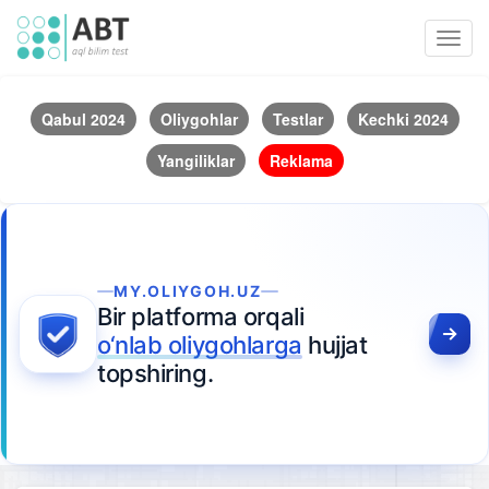
Toggl
navig
Qabul 2024
Oliygohlar
Testlar
Kechki 2024
Yangiliklar
Reklama
MY.OLIYGOH.UZ
Bir platforma orqali
o‘nlab oliygohlarga
hujjat
topshiring.