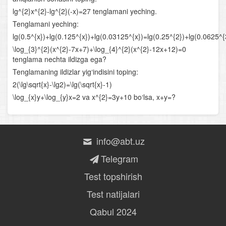
Logarifm
lg^{2}x^{2}-lg^{2}(-x)=27 tenglamani yeching.
Tenglamani yeching:
Logarifmik funksiya va uning xossalari
lg(0.5^{x})+lg(0.125^{x})+lg(0.03125^{x})=lg(0.25^{2})+lg(0.0625^{
\log_{3}^{2}(x^{2}-7x+7)+\log_{4}^{2}(x^{2}-12x+12)=0
Logarifmik ifodalarni shakl almashtirish
tenglama nechta ildizga ega?
Tenglamaning ildizlar yig‘indisini toping:
Logarifmik tengsizliklar
2(\lg\sqrt{x}-\lg2)=\lg(\sqrt{x}-1)
Yig‘indi va ayirmaning hosilasi
\log_{x}y+\log_{y}x=2 va x^{2}=3y+10 bo‘lsa, x+y=?
Bo‘linmaning hosilasi
info@abt.uz
Murakkab funksiyaning hosilasi
Telegram
Funksiyaning o‘sish va kamayish oraliqlari
Test topshirish
Funksiyaning ekstremumlari
Test natijalari
Funksiyaning oraliqdagi eng katta va eng kichik
Qabul 2024
qiymatlari