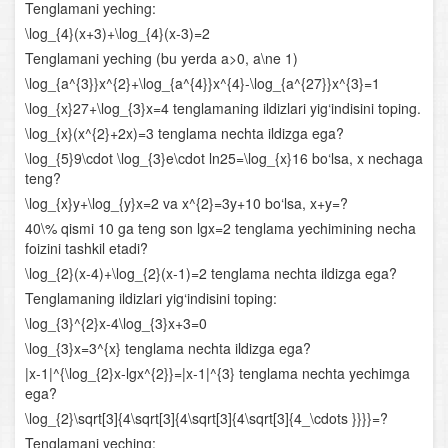
Tenglamani yeching:
Parametrli kvadrat tenglamalar
\log_{4}(x+3)+\log_{4}(x-3)=2
Tenglamani yeching (bu yerda a>0, a\ne 1)
Chiziqli tenglamalar sistemasi
\log_{a^{3}}x^{2}+\log_{a^{4}}x^{4}-\log_{a^{27}}x^{3}=1
\log_{x}27+\log_{3}x=4 tenglamaning ildizlari yig‘indisini toping.
Chiziqli va ikkinchi darajali tenglamalar sistemasi
\log_{x}(x^{2}+2x)=3 tenglama nechta ildizga ega?
\log_{5}9\cdot \log_{3}e\cdot ln25=\log_{x}16 bo‘lsa, x nechaga
Ikkinchi va undan yuqori darajali tenglamalar sistemasi
teng?
\log_{x}y+\log_{y}x=2 va x^{2}=3y+10 bo‘lsa, x+y=?
Parametrli tenglamalar sistemasi
40\% qismi 10 ga teng son lgx=2 tenglama yechimining necha
foizini tashkil etadi?
Tengsizliklar
\log_{2}(x-4)+\log_{2}(x-1)=2 tenglama nechta ildizga ega?
Chiziqli tengsizliklar
Tenglamaning ildizlari yig‘indisini toping:
\log_{3}^{2}x-4\log_{3}x+3=0
Chiziqli tengsizliklar sistemasi
\log_{3}x=3^{x} tenglama nechta ildizga ega?
|x-1|^{\log_{2}x-lgx^{2}}=|x-1|^{3} tenglama nechta yechimga
Oraliqlar usuli
ega?
\log_{2}\sqrt[3]{4\sqrt[3]{4\sqrt[3]{4\sqrt[3]{4_\cdots }}}}=?
Parametrli tengsizliklar
Tenglamani yeching: