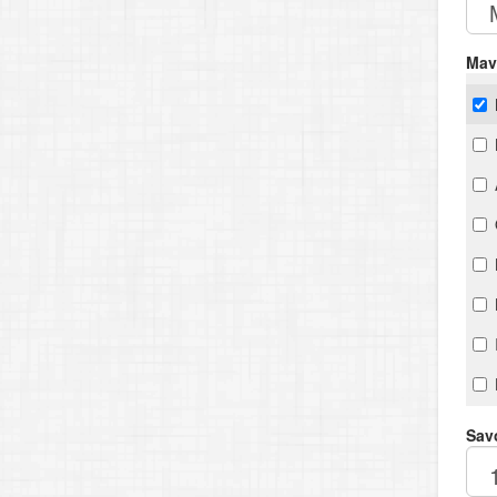
Mav
Savo