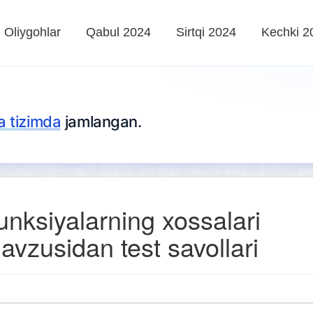
Oliygohlar
Qabul 2024
Sirtqi 2024
Kechki 2
ta tizimda
jamlangan.
unksiyalarning xossalari
avzusidan test savollari