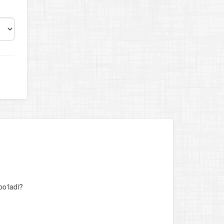
bo‘ladi?