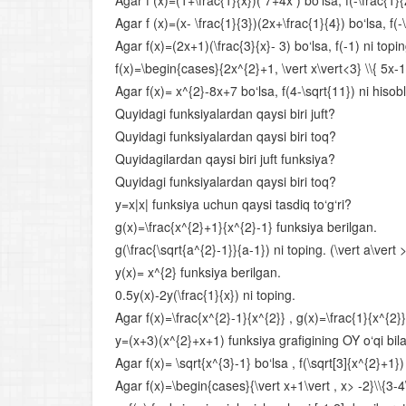
Agar f (x)=(1+\frac{1}{x})( 7+4x ) bo‘lsa, f(-\frac{1}{
Agar f (x)=(x- \frac{1}{3})(2x+\frac{1}{4}) bo‘lsa, f(-\
Agar f(x)=(2x+1)(\frac{3}{x}- 3) bo‘lsa, f(-1) ni topin
f(x)=\begin{cases}{2x^{2}+1, \vert x\vert<3} \\{ 5x-1
Agar f(x)= x^{2}-8x+7 bo‘lsa, f(4-\sqrt{11}) ni hisob
Quyidagi funksiyalardan qaysi biri juft?
Quyidagi funksiyalardan qaysi biri toq?
Quyidagilardan qaysi biri juft funksiya?
Quyidagi funksiyalardan qaysi biri toq?
y=x|x| funksiya uchun qaysi tasdiq to‘g‘ri?
g(x)=\frac{x^{2}+1}{x^{2}-1} funksiya berilgan.
g(\frac{\sqrt{a^{2}-1}}{a-1}) ni toping. (\vert a\vert 
y(x)= x^{2} funksiya berilgan.
0.5y(x)-2y(\frac{1}{x}) ni toping.
Agar f(x)=\frac{x^{2}-1}{x^{2}} , g(x)=\frac{1}{x^{2}}
y=(x+3)(x^{2}+x+1) funksiya grafigining OY o‘qi bila
Agar f(x)= \sqrt{x^{3}-1} bo‘lsa , f(\sqrt[3]{x^{2}+1
Agar f(x)=\begin{cases}{\vert x+1\vert , x> -2}\\{3-4\