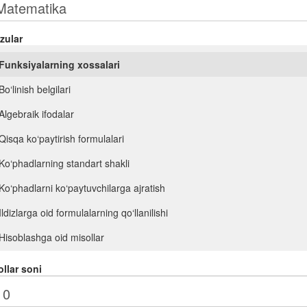
zular
Funksiyalarning xossalari
Bo‘linish belgilari
Algebraik ifodalar
Qisqa ko‘paytirish formulalari
Ko‘phadlarning standart shakli
Ko‘phadlarni ko‘paytuvchilarga ajratish
Ildizlarga oid formulalarning qo‘llanilishi
Hisoblashga oid misollar
Ifodalarni soddalashtirish
llar soni
n- darajali ildiz. Ratsional ko‘rsatkichli daraja