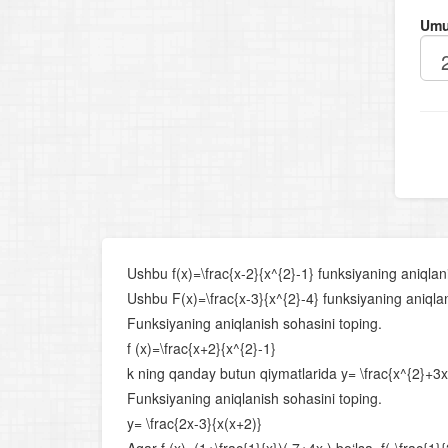
Umu
Ushbu f(x)=\frac{x-2}{x^{2}-1}
funksiyaning aniqlan
Ushbu F(x)=\frac{x-3}{x^{2}-4}
funksiyaning aniqlan
Funksiyaning aniqlanish sohasini toping.
f (x)=\frac{x+2}{x^{2}-1}
k ning qanday butun qiymatlarida y= \frac{x^{2}+3x}{
Funksiyaning aniqlanish sohasini toping.
y= \frac{2x-3}{x(x+2)}