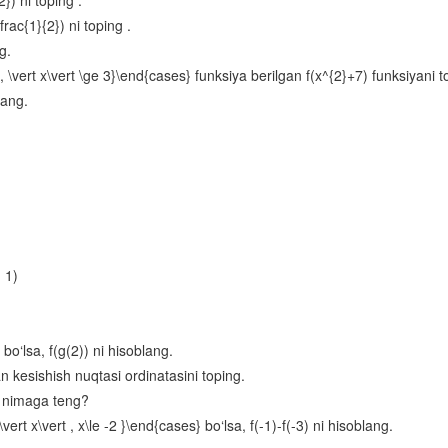
2}) ni toping .
frac{1}{2}) ni toping .
Oraliqlar usuli
g.
Parametrli tengsizliklar
, \vert x\vert \ge 3}\end{cases} funksiya berilgan f(x^{2}+7) funksiyani t
Irratsional tenglamalar va tengsizliklar
lang.
Arifmetik progressiya
Sonlarga oid masalalar
Harakatga oid masalalar
Aralashmaga oid masalalar
> 1)
Aralash bo‘lim
Ko‘rsatkichli funksiya va uning xossalari
 bo‘lsa, f(g(2)) ni hisoblang.
Ko‘rsatkichli tenglamalar
n kesishish nuqtasi ordinatasini toping.
Ko‘rsatkichli tengsizliklar
}) nimaga teng?
Logarifm
vert x\vert , x\le -2 }\end{cases} bo‘lsa, f(-1)-f(-3) ni hisoblang.