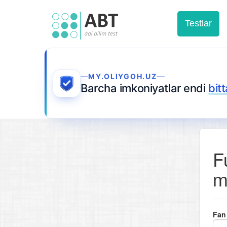
Testlar
MY.OLIYGOH.UZ
Barcha imkoniyatlar endi
bit
F
m
Fan