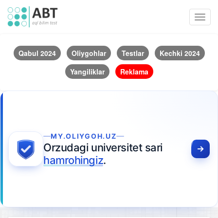
Toggl
navig
Qabul 2024
Oliygohlar
Testlar
Kechki 2024
Yangiliklar
Reklama
MY.OLIYGOH.UZ
Orzudagi universitet sari
hamrohingiz
.