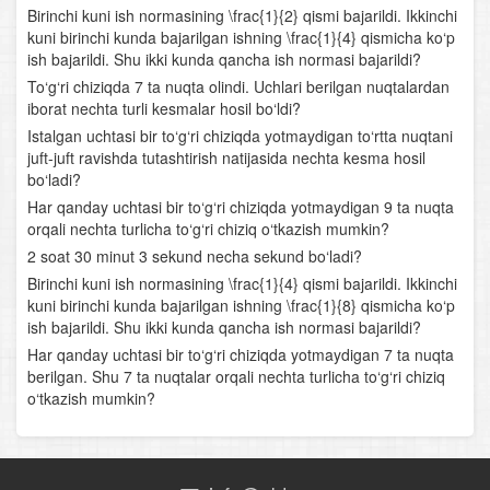
Birinchi kuni ish normasining \frac{1}{2} qismi bajarildi. Ikkinchi
Urinmaning burchak koeffitsiyenti
kuni birinchi kunda bajarilgan ishning \frac{1}{4} qismicha ko‘p
ish bajarildi. Shu ikki kunda qancha ish normasi bajarildi?
Urinmaning tenglamasi
To‘g‘ri chiziqda 7 ta nuqta olindi. Uchlari berilgan nuqtalardan
iborat nechta turli kesmalar hosil bo‘ldi?
Hosilaning mexanik ma’nosi
Istalgan uchtasi bir to‘g‘ri chiziqda yotmaydigan to‘rtta nuqtani
juft-juft ravishda tutashtirish natijasida nechta kesma hosil
Boshlang‘ich funksiyani topish qoidalari
bo‘ladi?
Har qanday uchtasi bir to‘g‘ri chiziqda yotmaydigan 9 ta nuqta
Aniq integral
orqali nechta turlicha to‘g‘ri chiziq o‘tkazish mumkin?
2 soat 30 minut 3 sekund necha sekund bo‘ladi?
Egri chiziqli trapetsiyaning yuzi
Birinchi kuni ish normasining \frac{1}{4} qismi bajarildi. Ikkinchi
kuni birinchi kunda bajarilgan ishning \frac{1}{8} qismicha ko‘p
Boshlang‘ich tushunchalar
ish bajarildi. Shu ikki kunda qancha ish normasi bajarildi?
Har qanday uchtasi bir to‘g‘ri chiziqda yotmaydigan 7 ta nuqta
Trigonometriyaning asosiy ayniyatlari
berilgan. Shu 7 ta nuqtalar orqali nechta turlicha to‘g‘ri chiziq
o‘tkazish mumkin?
Keltirish formulalari
Qo‘shish formulalari