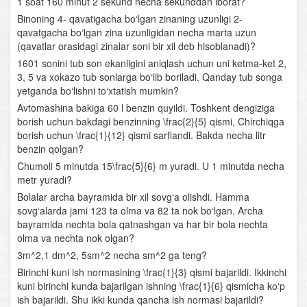
1 soat 160 minut 2 sekund necha sekunddan iborat?
Logarifmik funksiya va uning xossalari
Binoning 4- qavatigacha bo‘lgan zinaning uzunligi 2-
qavatgacha bo‘lgan zina uzunligidan necha marta uzun
Logarifmik ifodalarni shakl almashtirish
(qavatlar orasidagi zinalar soni bir xil deb hisoblanadi)?
1601 sonini tub son ekanligini aniqlash uchun uni ketma-ket 2,
Logarifmik tenglamalar
3, 5 va xokazo tub sonlarga bo‘lib boriladi. Qanday tub songa
yetganda bo‘lishni to‘xtatish mumkin?
Logarifmik tengsizliklar
Avtomashina bakiga 60 l benzin quyildi. Toshkent dengiziga
borish uchun bakdagi benzinning \frac{2}{5} qismi, Chirchiqga
Yig‘indi va ayirmaning hosilasi
borish uchun \frac{1}{12} qismi sarflandi. Bakda necha litr
benzin qolgan?
Bo‘linmaning hosilasi
Chumoli 5 minutda 15\frac{5}{6} m yuradi. U 1 minutda necha
metr yuradi?
Murakkab funksiyaning hosilasi
Bolalar archa bayramida bir xil sovg‘a olishdi. Hamma
sovg‘alarda jami 123 ta olma va 82 ta nok bo‘lgan. Archa
Funksiyaning o‘sish va kamayish oraliqlari
bayramida nechta bola qatnashgan va har bir bola nechta
olma va nechta nok olgan?
Funksiyaning ekstremumlari
3m^2,1 dm^2, 5sm^2 necha sm^2 ga teng?
Birinchi kuni ish normasining \frac{1}{3} qismi bajarildi. Ikkinchi
Funksiyaning oraliqdagi eng katta va eng kichik
kuni birinchi kunda bajarilgan ishning \frac{1}{6} qismicha ko‘p
qiymatlari
ish bajarildi. Shu ikki kunda qancha ish normasi bajarildi?