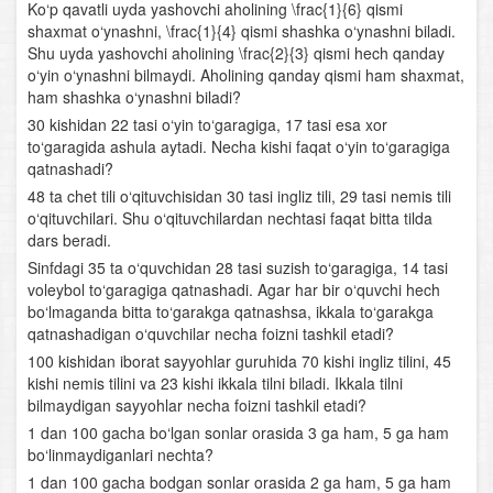
Ko‘p qavatli uyda yashovchi aholining \frac{1}{6} qismi
shaxmat o‘ynashni, \frac{1}{4} qismi shashka o‘ynashni biladi.
Parametrli kvadrat tenglamalar
Shu uyda yashovchi aholining \frac{2}{3} qismi hech qanday
o‘yin o‘ynashni bilmaydi. Aholining qanday qismi ham shaxmat,
Chiziqli tenglamalar sistemasi
ham shashka o‘ynashni biladi?
30 kishidan 22 tasi o‘yin to‘garagiga, 17 tasi esa xor
Chiziqli va ikkinchi darajali tenglamalar sistemasi
to‘garagida ashula aytadi. Necha kishi faqat o‘yin to‘garagiga
qatnashadi?
Ikkinchi va undan yuqori darajali tenglamalar sistemasi
48 ta chet tili o‘qituvchisidan 30 tasi ingliz tili, 29 tasi nemis tili
o‘qituvchilari. Shu o‘qituvchilardan nechtasi faqat bitta tilda
Parametrli tenglamalar sistemasi
dars beradi.
Sinfdagi 35 ta o‘quvchidan 28 tasi suzish to‘garagiga, 14 tasi
Tengsizliklar
voleybol to‘garagiga qatnashadi. Agar har bir o‘quvchi hech
bo‘lmaganda bitta to‘garakga qatnashsa, ikkala to‘garakga
Chiziqli tengsizliklar
qatnashadigan o‘quvchilar necha foizni tashkil etadi?
100 kishidan iborat sayyohlar guruhida 70 kishi ingliz tilini, 45
Chiziqli tengsizliklar sistemasi
kishi nemis tilini va 23 kishi ikkala tilni biladi. Ikkala tilni
bilmaydigan sayyohlar necha foizni tashkil etadi?
Oraliqlar usuli
1 dan 100 gacha bo‘lgan sonlar orasida 3 ga ham, 5 ga ham
bo‘linmaydiganlari nechta?
Parametrli tengsizliklar
1 dan 100 gacha bodgan sonlar orasida 2 ga ham, 5 ga ham