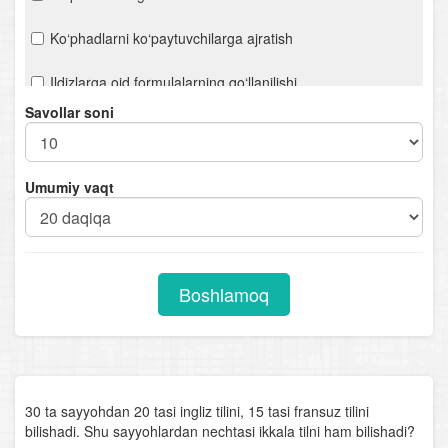
Ko‘phadlarni ko‘paytuvchilarga ajratish
Ildizlarga oid formulalarning qo‘llanilishi
Savollar soni
Hisoblashga oid misollar
Ifodalarni soddalashtirish
Umumiy vaqt
n- darajali ildiz. Ratsional ko‘rsatkichli daraja
Chiziqli tenglamalar. Proporsiya
Boshlamoq
Kvadrat tenglamalar
Viyet teoremasi
Ratsional tenglamalar
30 ta sayyohdan 20 tasi ingliz tilini, 15 tasi fransuz tilini
bilishadi. Shu sayyohlardan nechtasi ikkala tilni ham bilishadi?
Parametrli chiziqli tenglamalar