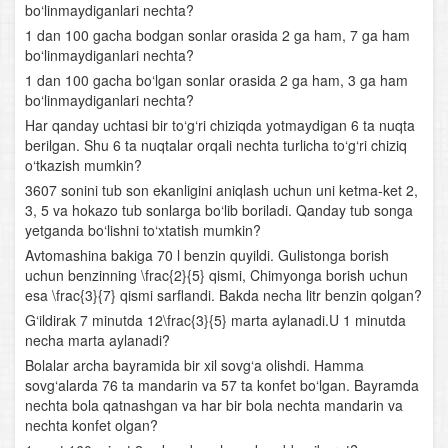
bo‘linmaydiganlari nechta?
Irratsional tenglamalar va tengsizliklar
1 dan 100 gacha bodgan sonlar orasida 2 ga ham, 7 ga ham
bo‘linmaydiganlari nechta?
Arifmetik progressiya
1 dan 100 gacha bo‘lgan sonlar orasida 2 ga ham, 3 ga ham
bo‘linmaydiganlari nechta?
Harakatga oid masalalar
Har qanday uchtasi bir to‘g‘ri chiziqda yotmaydigan 6 ta nuqta
berilgan. Shu 6 ta nuqtalar orqali nechta turlicha to‘g‘ri chiziq
Aralashmaga oid masalalar
o‘tkazish mumkin?
3607 sonini tub son ekanligini aniqlash uchun uni ketma-ket 2,
Funksiyalarning xossalari
3, 5 va hokazo tub sonlarga bo‘lib boriladi. Qanday tub songa
yetganda bo‘lishni to‘xtatish mumkin?
Aralash bo‘lim
Avtomashina bakiga 70 l benzin quyildi. Gulistonga borish
uchun benzinning \frac{2}{5} qismi, Chimyonga borish uchun
Ko‘rsatkichli funksiya va uning xossalari
esa \frac{3}{7} qismi sarflandi. Bakda necha litr benzin qolgan?
G‘ildirak 7 minutda 12\frac{3}{5} marta aylanadi.U 1 minutda
Ko‘rsatkichli tenglamalar
necha marta aylanadi?
Bolalar archa bayramida bir xil sovg‘a olishdi. Hamma
Ko‘rsatkichli tengsizliklar
sovg‘alarda 76 ta mandarin va 57 ta konfet bo‘lgan. Bayramda
nechta bola qatnashgan va har bir bola nechta mandarin va
Logarifm
nechta konfet olgan?