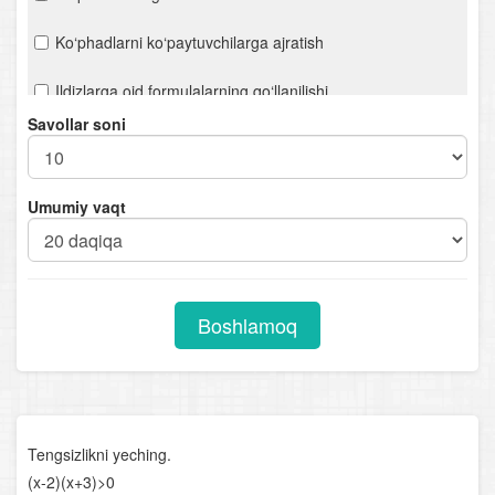
Ko‘phadlarni ko‘paytuvchilarga ajratish
Ildizlarga oid formulalarning qo‘llanilishi
Savollar soni
Hisoblashga oid misollar
Ifodalarni soddalashtirish
Umumiy vaqt
n- darajali ildiz. Ratsional ko‘rsatkichli daraja
Chiziqli tenglamalar. Proporsiya
Boshlamoq
Kvadrat tenglamalar
Viyet teoremasi
Ratsional tenglamalar
Tengsizlikni yeching.
Parametrli chiziqli tenglamalar
(x-2)(x+3)>0