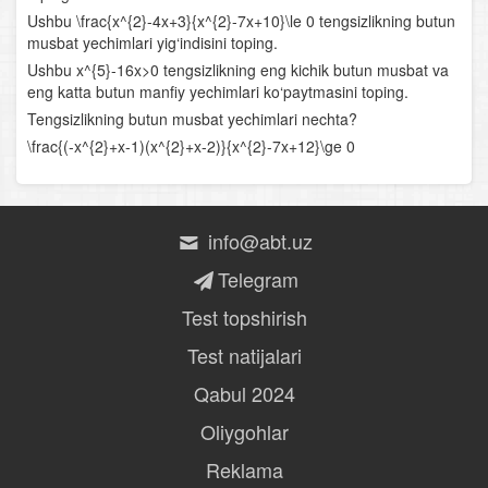
Ushbu \frac{x^{2}-4x+3}{x^{2}-7x+10}\le 0 tengsizlikning butun
Urinmaning burchak koeffitsiyenti
musbat yechimlari yig‘indisini toping.
Ushbu x^{5}-16x>0 tengsizlikning eng kichik butun musbat va
Urinmaning tenglamasi
eng katta butun manfiy yechimlari ko‘paytmasini toping.
Tengsizlikning butun musbat yechimlari nechta?
Hosilaning mexanik ma’nosi
\frac{(-x^{2}+x-1)(x^{2}+x-2)}{x^{2}-7x+12}\ge 0
Boshlang‘ich funksiyani topish qoidalari
Aniq integral
info@abt.uz
Egri chiziqli trapetsiyaning yuzi
Telegram
Test topshirish
Boshlang‘ich tushunchalar
Test natijalari
Trigonometriyaning asosiy ayniyatlari
Qabul 2024
Keltirish formulalari
Oliygohlar
Qo‘shish formulalari
Reklama