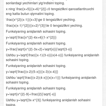
sonlardagi yechimlari yig‘indisini toping.
Logarifmik funksiya va uning xossalari
x ning \frac{x+5}{(x+6)^{2}}<0 tengsizlikni qanoatlantiruvchi
eng katta butun qiymatini toping.
Logarifmik ifodalarni shakl almashtirish
\frac{x^{2}(x-1)}{x+3}\ge 0 tengsizlikni yeching.
Logarifmik tenglamalar
\frac{x(x-1)^{2}}{(x+2)^{3}}\le 0 tengsizlikni yeching.
Funksiyaning aniqlanish sohasini toping.
Logarifmik tengsizliklar
y=\sqrt{\frac{x^{2}-4x+4}{1-x^{2}}}
Funksiyaning aniqlanish sohasini toping.
Yig‘indi va ayirmaning hosilasi
y=\frac{\sqrt{x^{2}-3x+2}+\sqrt{x}}{\sqrt{3-x}}
Ushbu y=\sqrt{\frac{(x-1)(3-x)}{x(4-x)}} funksiyaning aniqlanish
Bo‘linmaning hosilasi
sohasini toping.
Funksiyaning aniqlanish sohasini toping.
Murakkab funksiyaning hosilasi
y=\sqrt{\frac{(x-2)(5-x)}{(x-3)(x-4)}}
Funksiyaning o‘sish va kamayish oraliqlari
Ushbu \sqrt{\frac{(x-2)(4-x)}{x(x+1)}} funksiyaning aniqlanish
sohasini toping.
Funksiyaning ekstremumlari
Funksiyaning aniqlanish sohasini toping.
y=\sqrt{x^{2}-9}+\frac{2}{\sqrt{-x}}
Funksiyaning oraliqdagi eng katta va eng kichik
Ushbu y=\sqrt{3x-x^{3}} funksiyaning aniqlanish sohasini
qiymatlari
toping.