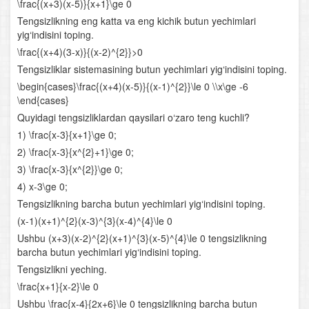
\frac{(x+3)(x-5)}{x+1}\ge 0
Arifmetik progressiya
Tengsizlikning eng katta va eng kichik butun yechimlari
yig‘indisini toping.
Sonlarga oid masalalar
\frac{(x+4)(3-x)}{(x-2)^{2}}>0
Tengsizliklar sistemasining butun yechimlari yig‘indisini toping.
Harakatga oid masalalar
\begin{cases}\frac{(x+4)(x-5)}{(x-1)^{2}}\le 0 \\x\ge -6
\end{cases}
Aralashmaga oid masalalar
Quyidagi tengsizliklardan qaysilari o‘zaro teng kuchli?
1) \frac{x-3}{x+1}\ge 0;
Funksiyalarning xossalari
2) \frac{x-3}{x^{2}+1}\ge 0;
Aralash bo‘lim
3) \frac{x-3}{x^{2}}\ge 0;
4) x-3\ge 0;
Ko‘rsatkichli funksiya va uning xossalari
Tengsizlikning barcha butun yechimlari yig‘indisini toping.
(x-1)(x+1)^{2}(x-3)^{3}(x-4)^{4}\le 0
Ko‘rsatkichli tenglamalar
Ushbu (x+3)(x-2)^{2}(x+1)^{3}(x-5)^{4}\le 0 tengsizlikning
barcha butun yechimlari yig‘indisini toping.
Ko‘rsatkichli tengsizliklar
Tengsizlikni yeching.
\frac{x+1}{x-2}\le 0
Logarifm
Ushbu \frac{x-4}{2x+6}\le 0 tengsizlikning barcha butun