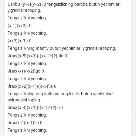
Ushbu (y+6)(y+2)<0 tengsizlikning barcha butun yechimlari
Parametrli kvadrat tenglamalar
yig‘indisini toping.
Tengsizlikni yeching.
Chiziqli tenglamalar sistemasi
(x-1)(x+2)>0
Tengsizlikni yeching.
Chiziqli va ikkinchi darajali tenglamalar sistemasi
(x+2)(x-3)>0
Tengsizlikning manfiy butun yechimlari yig‘indisini toping.
Ikkinchi va undan yuqori darajali tenglamalar sistemasi
\frac{(x-5)(x+3)}{(x+1)^{2}}\le 0
Parametrli tenglamalar sistemasi
Tengsizlikni yeching.
\frac{x-1}{x-2}\ge 0
Tengsizliklar
Tengsizlikni yeching.
\frac{(x+2)(x-1)}{x+3}\le 0
Chiziqli tengsizliklar
Tengsizlikning eng katta va eng kichik butun yechimlari
ayirmasini toping.
Chiziqli tengsizliklar sistemasi
\frac{(x-4)(x+2)}{(x-1)^{2}}<0
Tengsizlikni yeching.
Parametrli tengsizliklar
\frac{x-2}{x-1}\le 0
Irratsional tenglamalar va tengsizliklar
Tengsizlikni yeching.