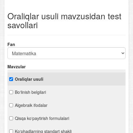
Oraliqlar usuli mavzusidan test
savollari
Fan
Mavzular
Oraliqlar usuli
Bo‘linish belgilari
Algebraik ifodalar
Qisqa ko‘paytirish formulalari
Ko‘phadlarning standart shakli