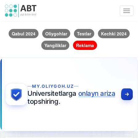
Toggl
navig
Qabul 2024
Oliygohlar
Testlar
Kechki 2024
Yangiliklar
Reklama
MY.OLIYGOH.UZ
Universitetlarga
onlayn ariza
topshiring.