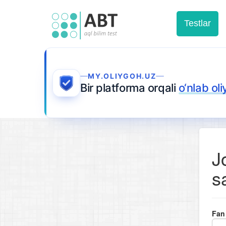
Testlar
MY.OLIYGOH.UZ
Bir platforma orqali
o‘nlab ol
J
s
Fan