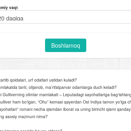
Otlarning tuzilishiga ko‘ra turlari
miy vaqt
Sifat darajalari
Sifatlarning otlashishi
Sifatlarning tuzilishiga ko‘ra turlari
Olmoshning tuzilishiga ko‘ra turlari
Boshlamoq
Fe’llarning tuzilishiga ko'ra turlari
Undov so‘zlar
Gap
artib qoidalari, urf odatlari ustidan kuladi?
Uyushiq bo‘lakli gaplar
amlakatda tanti, olijanob, ma’rifatparvar odamlarga duch keladi?
mi Gulliverning olimlar mamlakati – Leputadagi sayohatlariga bag‘ishla
Gapning tuzilish jihatdan turlari. Sodda gap
a Gulliver ham bo‘lgan, “Ohu” kemasi qayerdan Ost Indiya tamon yo‘lga c
Bog‘lovchisiz bog‘langan qo‘shma gap
 sayohatlari” romani necha qismdan iborat va uning birinchi qismi qand
ning asosiy mazmuni nima?
Adabiyot – so‘z san’ati
Qofiya va boshqa she’riy unsurlar