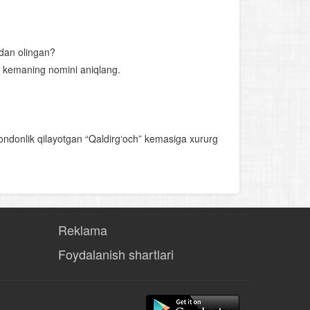
dan olingan?
u kemaning nomini aniqlang.
ndonlik qilayotgan “Qaldirg‘och” kemasiga xururg
Reklama
Foydalanish shartlari