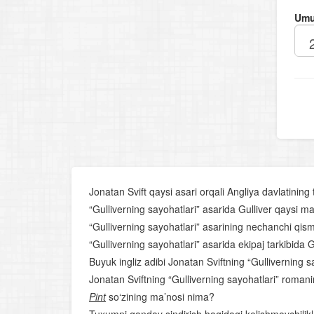
Umu
Jonatan Svift qaysi asari orqali Angliya davlatining t
“Gulliverning sayohatlari” asarida Gulliver qaysi m
“Gulliverning sayohatlari” asarining nechanchi qis
“Gulliverning sayohatlari” asarida ekipaj tarkibid
Buyuk ingliz adibi Jonatan Sviftning “Gulliverning
Jonatan Sviftning “Gulliverning sayohatlari” roma
Pint
so‘zining ma’nosi nima?