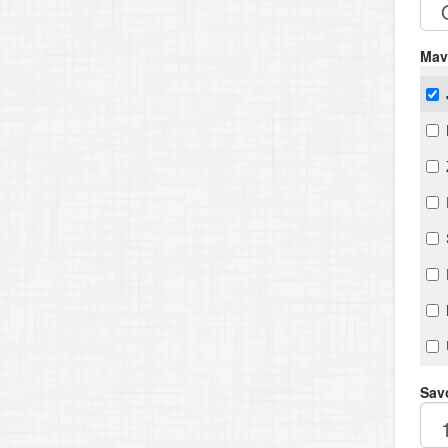
Mav
Savo