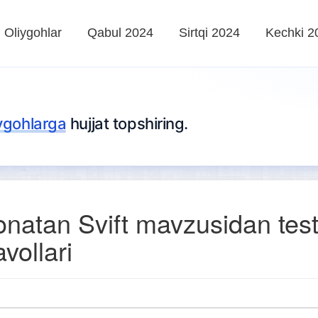
Oliygohlar
Qabul 2024
Sirtqi 2024
Kechki 2
iygohlarga
hujjat topshiring.
onatan Svift mavzusidan tes
avollari