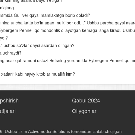
lar kimning asarida bayon etilgan?
aniqlang.
“Kuntug‘mish” dostoni
 qismida Gulliver qaysi mamlakatga borib qoladi?
“Rustamxon” dostoni
mning uncha katta bo‘lmagan mulki bor edi…” Ushbu parcha qaysi asar
Ahmad Yassaviy
n Eybergem Pennell qo‘mondonlik qilayotgan kemaga ishga kiradi. Ushb
ydi?
O‘rta Osiyoning qomusiy olimlari
…” ushbu so‘zlar qaysi asardan olingan?
Nosiriddin Burhoniddin o‘g‘li Rabg‘uziy
da uchraydi?
ing asar qahramoni ustozi Betsning yordamida Eybregem Pennell qo‘mo
Lutfiy
Sakkokiy
atlari” kabi hajviy kitoblar muallifi kim?
“Xamsa”chilik tarixidan
Alisher Navoiyning hayoti va ijodi
opshirish
Qabul 2024
Alisher Navoiy lirikasi
tijalari
Oliygohlar
Navoiyning “Xamsa” asari
Bobur hayoti va ijodi
6, Ushbu tizim
Activemedia Solutions
tomonidan ishlab chiqilgan