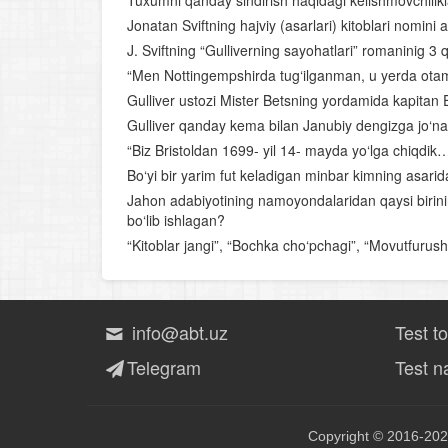
Tuxumni qanday sindirish haqidagi kelishmovchilik
Jonatan Sviftning hajviy (asarlari) kitoblari nomini 
J. Sviftning “Gulliverning sayohatlari” romaninig 3
“Men Nottingempshirda tug‘ilganman, u yerda ota
Gulliver ustozi Mister Betsning yordamida kapita
Gulliver qanday kema bilan Janubiy dengizga jo‘na
“Biz Bristoldan 1699- yil 14- mayda yo‘lga chiqdik
Bo‘yi bir yarim fut keladigan minbar kimning asari
Jahon adabiyotining namoyondalaridan qaysi birin
bo‘lib ishlagan?
“Kitoblar jangi”, “Bochka cho‘pchagi”, “Movutfurush x
info@abt.uz
Test t
Telegram
Test na
Copyright © 2016-202