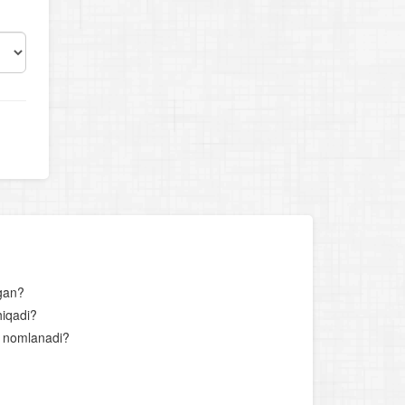
ngan?
hiqadi?
ay nomlanadi?