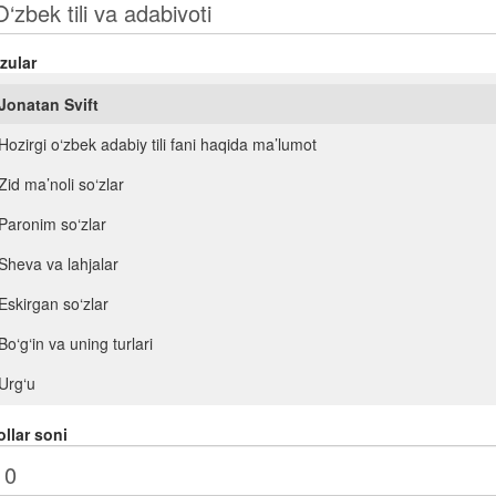
zular
Jonatan Svift
Hozirgi o‘zbek adabiy tili fani haqida ma’lumot
Zid ma’noli so‘zlar
Paronim so‘zlar
Sheva va lahjalar
Eskirgan so‘zlar
Bo‘g‘in va uning turlari
Urg‘u
Orfoepiya
llar soni
Mustaqil so‘z turkumlari