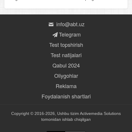
Gulxaniy
Nodira
info@abt.uz
Jahon Otin Uvaysiy
Telegram
Muhammadniyoz Komil
Test topshirish
Zokirjon Xolmuhammad o‘g‘li Furqat
Test natijalari
Qabul 2024
Abdulla Qodiriy
Oliygohlar
Hamza Hakimzoda Niyoziy
Reklama
Abdulhamid Sulaymon o‘g‘li Cho‘lpon
Foydalanish shartlari
Abdurauf Fitrat
Copyright © 2016-2026, Ushbu tizim
Activemedia Solutions
Usmon Nosir
tomonidan ishlab chiqilgan
G‘afur G‘ulom