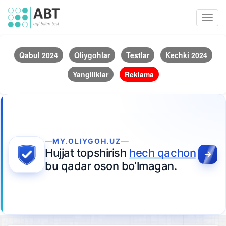
Toggl
navig
Qabul 2024
Oliygohlar
Testlar
Kechki 2024
Yangiliklar
Reklama
MY.OLIYGOH.UZ
Hujjat topshirish
hech qachon
bu qadar oson bo‘lmagan.