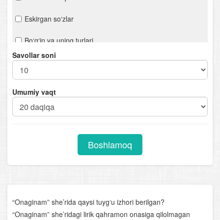
Eskirgan so‘zlar
Bo‘g‘in va uning turlari
Savollar soni
Urg‘u
Orfoepiya
Umumiy vaqt
Mustaqil so‘z turkumlari
Otlarning tuzilishiga ko‘ra turlari
Boshlamoq
Sifat darajalari
Sifatlarning otlashishi
Sifatlarning tuzilishiga ko‘ra turlari
“Onaginam” she’rida qaysi tuyg‘u izhori berilgan?
Olmoshning tuzilishiga ko‘ra turlari
“Onaginam” she’ridagi lirik qahramon onasiga qilolmagan