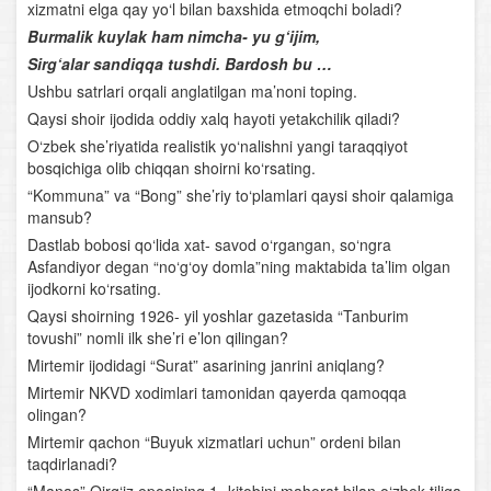
xizmatni elga qay yo‘l bilan baxshida etmoqchi boladi?
Fe’llarning tuzilishiga ko'ra turlari
Burmalik kuylak ham nimcha- yu g‘ijim,
Sirg‘alar sandiqqa tushdi. Bardosh bu …
Undov so‘zlar
Ushbu satrlari orqali anglatilgan ma’noni toping.
Qaysi shoir ijodida oddiy xalq hayoti yetakchilik qiladi?
Gap
O‘zbek she’riyatida realistik yo‘nalishni yangi taraqqiyot
bosqichiga olib chiqqan shoirni ko‘rsating.
Uyushiq bo‘lakli gaplar
“Kommuna” va “Bong” she’riy to‘plamlari qaysi shoir qalamiga
mansub?
Gapning tuzilish jihatdan turlari. Sodda gap
Dastlab bobosi qo‘lida xat- savod o‘rgangan, so‘ngra
Asfandiyor degan “no‘g‘oy domla”ning maktabida ta’lim olgan
Bog‘lovchisiz bog‘langan qo‘shma gap
ijodkorni ko‘rsating.
Qaysi shoirning 1926- yil yoshlar gazetasida “Tanburim
Adabiyot – so‘z san’ati
tovushi” nomli ilk she’ri e’lon qilingan?
Mirtemir ijodidagi “Surat” asarining janrini aniqlang?
Qofiya va boshqa she’riy unsurlar
Mirtemir NKVD xodimlari tamonidan qayerda qamoqqa
olingan?
“Kuntug‘mish” dostoni
Mirtemir qachon “Buyuk xizmatlari uchun” ordeni bilan
taqdirlanadi?
“Rustamxon” dostoni