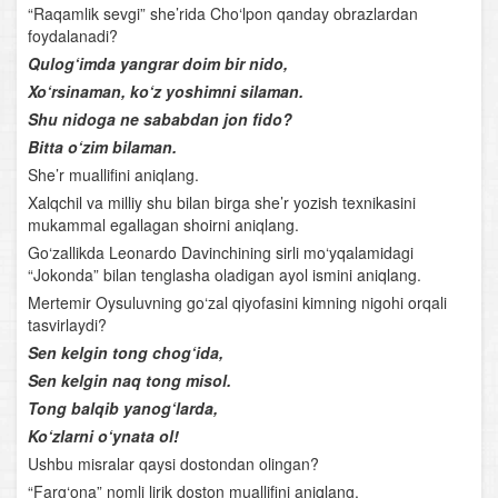
“Raqamlik sevgi” she’rida Cho‘lpon qanday obrazlardan
Boburning “Boburnoma” asari
foydalanadi?
Qulog‘imda yangrar doim bir nido,
Turdi Farog‘iy
Xo‘rsinaman, ko‘z yoshimni silaman.
Boborahim Mashrab
Shu nidoga ne sababdan jon fido?
Bitta o‘zim bilaman.
Atoiy
She’r muallifini aniqlang.
Xalqchil va milliy shu bilan birga she’r yozish texnikasini
Shermuhammad Munis
mukammal egallagan shoirni aniqlang.
Go‘zallikda Leonardo Davinchining sirli mo‘yqalamidagi
Muqimiy
“Jokonda” bilan tenglasha oladigan ayol ismini aniqlang.
Mertemir Oysuluvning go‘zal qiyofasini kimning nigohi orqali
Muhammad Rizo Ogahiy
tasvirlaydi?
Sen kelgin tong chog‘ida,
Ubaydulla Zavqiy
Sen kelgin naq tong misol.
Muhammad Hodiy
Tong balqib yanog‘larda,
Ko‘zlarni o‘ynata ol!
Amiriy
Ushbu misralar qaysi dostondan olingan?
“Farg‘ona” nomli lirik doston muallifini aniqlang.