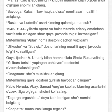
“Manas” Qirg‘iz eposining 1- kitobini mahorat bilan o‘zbek tiliga
o‘girgan shoirni aniqlang.
Ahmad Yassaviy
“Savdogar Kalashnikov haqida qissa” nomli asar muallifini
aniqlang.
O‘rta Osiyoning qomusiy olimlari
“Ruslan va Ludmila” asari kimning qalamiga mansub?
Nosiriddin Burhoniddin o‘g‘li Rabg‘uziy
1943- 1944- yillarda opera va balet teatrida adabiy emakdosh
vazifasida ishlagan shoir qaysi javobda to‘g‘ri ko‘rsatilgan?
Lutfiy
Mirtemirning “Ajdar” nomli dostoni qachon yozilgan?
“Dilkusho” va “Suv qizi” dostonlarining muallifi qaysi javobda
Sakkokiy
to‘g‘ri ko‘rsatilgan?
Qaysi ijodkor A. Umariy bilan hamkorlikda Shota Rustavelining
“Xamsa”chilik tarixidan
“Yo‘lbars terisini yopingan pahlavon” dostonini
o‘zbekchalashtirgan?
Alisher Navoiyning hayoti va ijodi
“Onaginam” she’ri muallifini aniqlang.
Mirtemirning qaysi dostoni qurilish hayotidan olingan?
Alisher Navoiy lirikasi
Pablo Neruda, Abay, Samad Vurg‘un kabi adiblarning asarlarini
o‘zbek tiliga o‘girgan shoirni ko‘rsating.
Navoiyning “Xamsa” asari
“Tagorga ergashib…” deya izoh berilgan she’r nomini
belgilang.
Bobur hayoti va ijodi
“Kleopatra” mansurasi kimga tegishli?