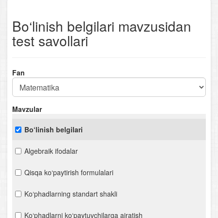
Bo‘linish belgilari mavzusidan
test savollari
Fan
Mavzular
Bo‘linish belgilari
Algebraik ifodalar
Qisqa ko‘paytirish formulalari
Ko‘phadlarning standart shakli
Ko‘phadlarni ko‘paytuvchilarga ajratish