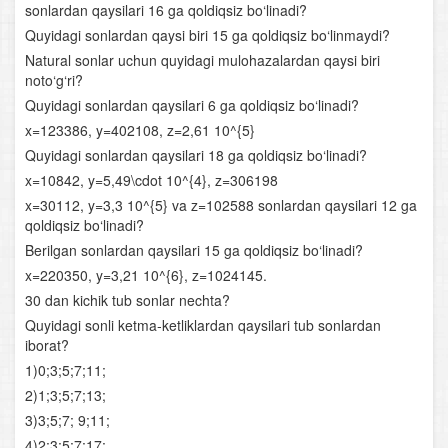
sonlardan qaysilari 16 ga qoldiqsiz bo‘linadi?
Arifmetik progressiya
Quyidagi sonlardan qaysi biri 15 ga qoldiqsiz bo‘linmaydi?
Natural sonlar uchun quyidagi mulohazalardan qaysi biri
Sonlarga oid masalalar
noto‘g‘ri?
Quyidagi sonlardan qaysilari 6 ga qoldiqsiz bo‘linadi?
Harakatga oid masalalar
x=123386, y=402108, z=2,61 10^{5}
Aralashmaga oid masalalar
Quyidagi sonlardan qaysilari 18 ga qoldiqsiz bo‘linadi?
x=10842, y=5,49\cdot 10^{4}, z=306198
Funksiyalarning xossalari
x=30112, y=3,3 10^{5} va z=102588 sonlardan qaysilari 12 ga
qoldiqsiz bo‘linadi?
Aralash bo‘lim
Berilgan sonlardan qaysilari 15 ga qoldiqsiz bo‘linadi?
x=220350, y=3,21 10^{6}, z=1024145.
Ko‘rsatkichli funksiya va uning xossalari
30 dan kichik tub sonlar nechta?
Quyidagi sonli ketma‐ketliklardan qaysilari tub sonlardan
Ko‘rsatkichli tenglamalar
iborat?
1)0;3;5;7;11;
Ko‘rsatkichli tengsizliklar
2)1;3;5;7;13;
Logarifm
3)3;5;7; 9;11;
4)2;3;5;7;17;