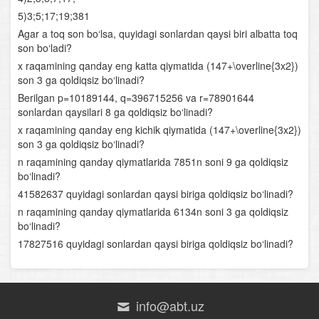
Logarifmik funksiya va uning xossalari
5)3;5;17;19;381
Agar a toq son bo‘lsa, quyidagi sonlardan qaysi biri albatta toq
Logarifmik ifodalarni shakl almashtirish
son bo‘ladi?
x raqamining qanday eng katta qiymatida (147+\overline{3x2})
Logarifmik tenglamalar
son 3 ga qoldiqsiz bo‘linadi?
Berilgan p=10189144, q=396715256 va r=78901644
Logarifmik tengsizliklar
sonlardan qaysilari 8 ga qoldiqsiz bo‘linadi?
x raqamining qanday eng kichik qiymatida (147+\overline{3x2})
Yig‘indi va ayirmaning hosilasi
son 3 ga qoldiqsiz bo‘linadi?
n raqamining qanday qiymatlarida 7851n soni 9 ga qoldiqsiz
Bo‘linmaning hosilasi
bo‘linadi?
41582637 quyidagi sonlardan qaysi biriga qoldiqsiz bo‘linadi?
Murakkab funksiyaning hosilasi
n raqamining qanday qiymatlarida 6134n soni 3 ga qoldiqsiz
bo‘linadi?
Funksiyaning o‘sish va kamayish oraliqlari
17827516 quyidagi sonlardan qaysi biriga qoldiqsiz bo‘linadi?
Funksiyaning ekstremumlari
Funksiyaning oraliqdagi eng katta va eng kichik
info@abt.uz
qiymatlari