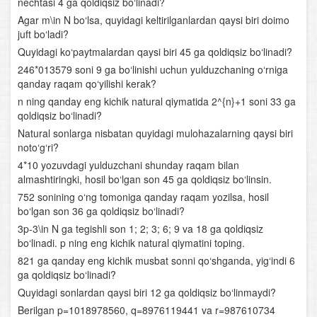
nechtasi 4 ga qoldiqsiz bo‘linadi?
Agar m\in N bo‘lsa, quyidagi keltirilganlardan qaysi biri doimo
Chiziqli tenglamalar sistemasi
juft bo‘ladi?
Quyidagi ko‘paytmalardan qaysi biri 45 ga qoldiqsiz bo‘linadi?
Chiziqli va ikkinchi darajali tenglamalar sistemasi
246*013579 soni 9 ga bo‘linishi uchun yulduzchaning o‘rniga
qanday raqam qo‘yilishi kerak?
Ikkinchi va undan yuqori darajali tenglamalar sistemasi
n ning qanday eng kichik natural qiymatida 2^{n}+1 soni 33 ga
Parametrli tenglamalar sistemasi
qoldiqsiz bo‘linadi?
Natural sonlarga nisbatan quyidagi mulohazalarning qaysi biri
Tengsizliklar
noto‘g‘ri?
4*10 yozuvdagi yulduzchani shunday raqam bilan
Chiziqli tengsizliklar
almashtiringki, hosil bo‘lgan son 45 ga qoldiqsiz bo‘linsin.
752 sonining o‘ng tomoniga qanday raqam yozilsa, hosil
Chiziqli tengsizliklar sistemasi
bo‘lgan son 36 ga qoldiqsiz bo‘linadi?
3p-3\in N ga tegishli son 1; 2; 3; 6; 9 va 18 ga qoldiqsiz
Oraliqlar usuli
bo‘linadi. p ning eng kichik natural qiymatini toping.
821 ga qanday eng kichik musbat sonni qo‘shganda, yig‘indi 6
Parametrli tengsizliklar
ga qoldiqsiz bo‘linadi?
Quyidagi sonlardan qaysi biri 12 ga qoldiqsiz bo‘linmaydi?
Irratsional tenglamalar va tengsizliklar
Berilgan p=1018978560, q=8976119441 va r=987610734