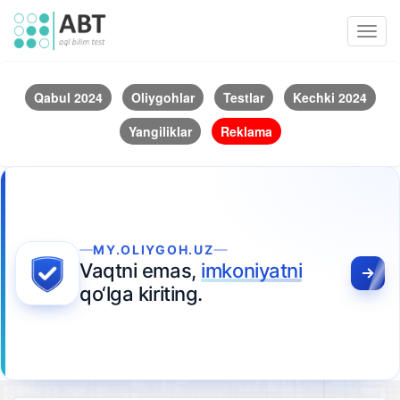
Toggl
navig
Qabul 2024
Oliygohlar
Testlar
Kechki 2024
Yangiliklar
Reklama
MY.OLIYGOH.UZ
Vaqtni emas,
imkoniyatni
qo‘lga kiriting.