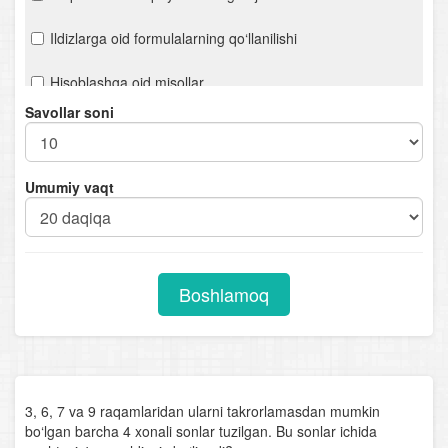
Ildizlarga oid formulalarning qo‘llanilishi
Hisoblashga oid misollar
Savollar soni
Ifodalarni soddalashtirish
n- darajali ildiz. Ratsional ko‘rsatkichli daraja
Umumiy vaqt
Chiziqli tenglamalar. Proporsiya
Kvadrat tenglamalar
Boshlamoq
Viyet teoremasi
Ratsional tenglamalar
Parametrli chiziqli tenglamalar
3, 6, 7 va 9 raqamlaridan ularni takrorlamasdan mumkin
bo‘lgan barcha 4 xonali sonlar tuzilgan. Bu sonlar ichida
Parametrli kvadrat tenglamalar