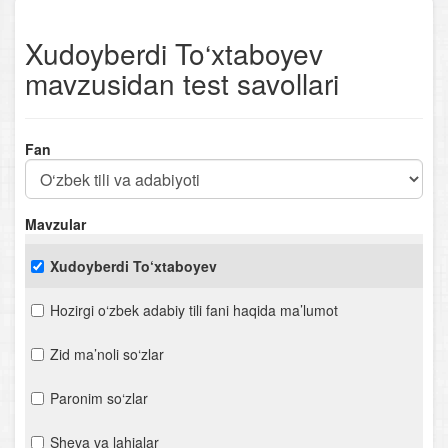
Xudoyberdi To‘xtaboyev
mavzusidan test savollari
Fan
Mavzular
Xudoyberdi To‘xtaboyev
Hozirgi o‘zbek adabiy tili fani haqida ma’lumot
Zid ma’noli so‘zlar
Paronim so‘zlar
Sheva va lahjalar