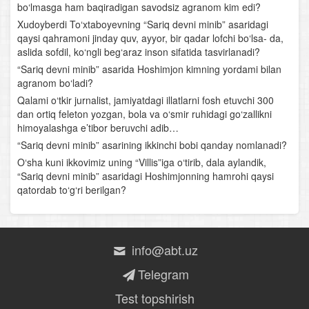
bo‘lmasga ham baqiradigan savodsiz agranom kim edi?
Ahmad Yassaviy
Xudoyberdi To‘xtaboyevning “Sariq devni minib” asaridagi
qaysi qahramoni jinday quv, ayyor, bir qadar lofchi bo‘lsa- da,
O‘rta Osiyoning qomusiy olimlari
aslida sofdil, ko‘ngli beg‘araz inson sifatida tasvirlanadi?
“Sariq devni minib” asarida Hoshimjon kimning yordami bilan
Nosiriddin Burhoniddin o‘g‘li Rabg‘uziy
agranom bo‘ladi?
Qalami o‘tkir jurnalist, jamiyatdagi illatlarni fosh etuvchi 300
Lutfiy
dan ortiq feleton yozgan, bola va o‘smir ruhidagi go‘zallikni
himoyalashga e’tibor beruvchi adib…
Sakkokiy
“Sariq devni minib” asarining ikkinchi bobi qanday nomlanadi?
O‘sha kuni ikkovimiz uning “Villis”iga o‘tirib, dala aylandik,
“Xamsa”chilik tarixidan
“Sariq devni minib” asaridagi Hoshimjonning hamrohi qaysi
qatordab to‘g‘ri berilgan?
Alisher Navoiyning hayoti va ijodi
Alisher Navoiy lirikasi
info@abt.uz
Navoiyning “Xamsa” asari
Telegram
Bobur hayoti va ijodi
Test topshirish