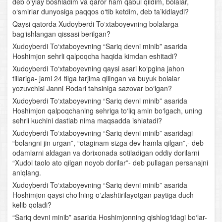
deb o‘ylay boshladim va qaror ham qabul qildim, bolalar,
o‘smirlar dunyosiga paqqos o‘tib ketdim, deb ta’kidlaydi?
Fe’llarning tuzilishiga ko'ra turlari
Qaysi qatorda Xudoyberdi To‘xtaboyevning bolalarga
bag‘ishlangan qissasi berilgan?
Undov so‘zlar
Xudoyberdi To‘xtaboyevning “Sariq devni minib” asarida
Hoshimjon sehrli qalpoqcha haqida kimdan eshitadi?
Gap
Xudoyberdi To‘xtaboyevning qaysi asari ko‘pgina jahon
tillariga- jami 24 tilga tarjima qilingan va buyuk bolalar
Uyushiq bo‘lakli gaplar
yozuvchisi Janni Rodari tahsiniga sazovar bo‘lgan?
Xudoyberdi To‘xtaboyevning “Sariq devni minib” asarida
Gapning tuzilish jihatdan turlari. Sodda gap
Hoshimjon qalpoqchaning sehriga to‘liq amin bo‘lgach, uning
sehrli kuchini dastlab nima maqsadda ishlatadi?
Bog‘lovchisiz bog‘langan qo‘shma gap
Xudoyberdi To‘xtaboyevning “Sariq devni minib” asaridagi
“bolangni jin urgan”, “otaginam sizga dev hamla qilgan”,- deb
Adabiyot – so‘z san’ati
odamlarni aldagan va dorixonada sotiladigan oddiy dorilarni
“Xudoi taolo ato qilgan noyob dorilar”- deb pullagan persanajni
Qofiya va boshqa she’riy unsurlar
aniqlang.
Xudoyberdi To‘xtaboyevning “Sariq devni minib” asarida
“Kuntug‘mish” dostoni
Hoshimjon qaysi cho‘lning o‘zlashtirilayotgan paytiga duch
kelib qoladi?
“Rustamxon” dostoni
“Sariq devni minib” asarida Hoshimjonning qishlog‘idagi bo‘lar-