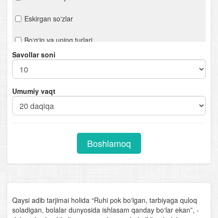
Eskirgan so‘zlar
Bo‘g‘in va uning turlari
Savollar soni
Urg‘u
Orfoepiya
Umumiy vaqt
Mustaqil so‘z turkumlari
Otlarning tuzilishiga ko‘ra turlari
Boshlamoq
Sifat darajalari
Sifatlarning otlashishi
Sifatlarning tuzilishiga ko‘ra turlari
Qaysi adib tarjimai holida “Ruhi pok bo‘lgan, tarbiyaga quloq
soladigan, bolalar dunyosida ishlasam qanday bo‘lar ekan”, -
Olmoshning tuzilishiga ko‘ra turlari