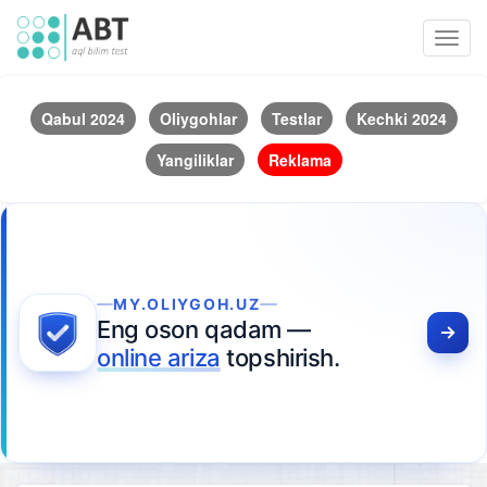
Toggl
navig
Qabul 2024
Oliygohlar
Testlar
Kechki 2024
Yangiliklar
Reklama
MY.OLIYGOH.UZ
Eng oson qadam —
online ariza
topshirish.