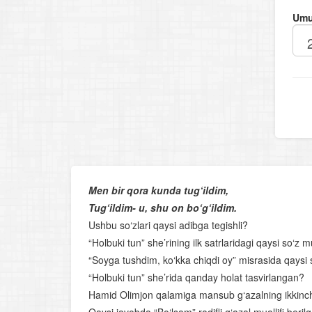
Umu
Men bir qora kunda tug‘ildim,
Tug‘ildim- u, shu on bo‘g‘ildim.
Ushbu so‘zlari qaysi adibga tegishli?
“Holbuki tun” she’rining ilk satrlaridagi qaysi so‘
“Soyga tushdim, ko‘kka chiqdi oy” misrasida qaysi s
“Holbuki tun” she’rida qanday holat tasvirlangan?
Hamid Olimjon qalamiga mansub g‘azalning ikkinchi