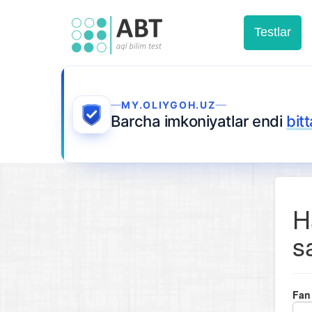
Testlar
MY.OLIYGOH.UZ
Barcha imkoniyatlar endi
bit
H
s
Fan