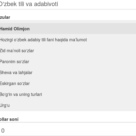
zular
Hamid Olimjon
Hozirgi o‘zbek adabiy tili fani haqida ma’lumot
Zid ma’noli so‘zlar
Paronim so‘zlar
Sheva va lahjalar
Eskirgan so‘zlar
Bo‘g‘in va uning turlari
Urg‘u
Orfoepiya
llar soni
Mustaqil so‘z turkumlari