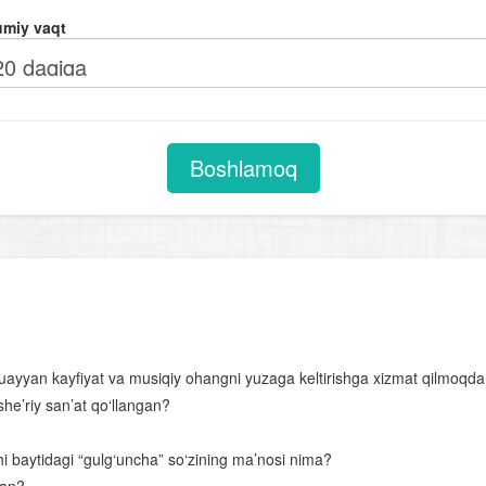
Otlarning tuzilishiga ko‘ra turlari
miy vaqt
Sifat darajalari
Sifatlarning otlashishi
Sifatlarning tuzilishiga ko‘ra turlari
Olmoshning tuzilishiga ko‘ra turlari
Boshlamoq
Fe’llarning tuzilishiga ko'ra turlari
Undov so‘zlar
Gap
Uyushiq bo‘lakli gaplar
Gapning tuzilish jihatdan turlari. Sodda gap
z muayyan kayfiyat va musiqiy ohangni yuzaga keltirishga xizmat qilmoqd
Bog‘lovchisiz bog‘langan qo‘shma gap
he’riy san’at qo‘llangan?
Adabiyot – so‘z san’ati
 baytidagi “gulg‘uncha” so‘zining ma’nosi nima?
Qofiya va boshqa she’riy unsurlar