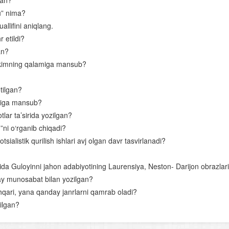
gan?
u” nima?
“Kuntug‘mish” dostoni
allifini aniqlang.
“Rustamxon” dostoni
 etildi?
Ahmad Yassaviy
an?
i kimning qalamiga mansub?
O‘rta Osiyoning qomusiy olimlari
Nosiriddin Burhoniddin o‘g‘li Rabg‘uziy
tilgan?
amiga mansub?
Lutfiy
lar ta’sirida yozilgan?
Sakkokiy
”ni o‘rganib chiqadi?
ialistik qurilish ishlari avj olgan davr tasvirlanadi?
“Xamsa”chilik tarixidan
Alisher Navoiyning hayoti va ijodi
da Guloyinni jahon adabiyotining Laurensiya, Neston- Darijon obrazlar
day munosabat bilan yozilgan?
Alisher Navoiy lirikasi
qari, yana qanday janrlarni qamrab oladi?
Navoiyning “Xamsa” asari
ilgan?
Bobur hayoti va ijodi