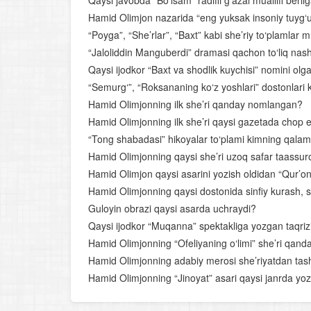
Qaysi javobda “Bo‘lsam” radifli g‘azal muallifi beril
Hamid Olimjon nazarida “eng yuksak insoniy tuyg‘
“Poyga”, “She’rlar”, “Baxt” kabi she’riy to‘plamlar mu
“Jaloliddin Manguberdi” dramasi qachon to‘liq nashr
Qaysi ijodkor “Baxt va shodlik kuychisi” nomini olg
“Semurg‘”, “Roksananing ko‘z yoshlari” dostonlar
Hamid Olimjonning ilk she’ri qanday nomlangan?
Hamid Olimjonning ilk she’ri qaysi gazetada chop e
“Tong shabadasi” hikoyalar to‘plami kimning qal
Hamid Olimjonning qaysi she’ri uzoq safar taassurot
Hamid Olimjon qaysi asarini yozish oldidan “Qur’on
Hamid Olimjonning qaysi dostonida sinfiy kurash, sots
Guloyin obrazi qaysi asarda uchraydi?
Qaysi ijodkor “Muqanna” spektakliga yozgan taqrizi
Hamid Olimjonning “Ofeliyaning o‘limi” she’ri qan
Hamid Olimjonning adabiy merosi she’riyatdan tash
Hamid Olimjonning “Jinoyat” asari qaysi janrda yoz