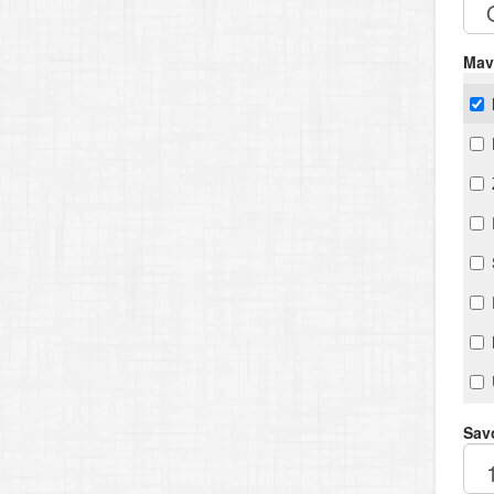
Mav
Savo