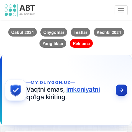
Toggl
navig
Qabul 2024
Oliygohlar
Testlar
Kechki 2024
Yangiliklar
Reklama
MY.OLIYGOH.UZ
Vaqtni emas,
imkoniyatni
qo‘lga kiriting.