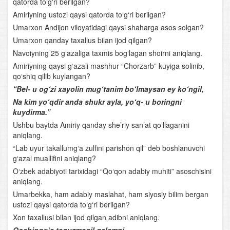
qatorda to‘g‘ri berilgan?
Amiriyning ustozi qaysi qatorda to‘g‘ri berilgan?
Fe’llarning tuzilishiga ko'ra turlari
Umarxon Andijon viloyatidagi qaysi shaharga asos solgan?
Undov so‘zlar
Umarxon qanday taxallus bilan ijod qilgan?
Navoiyning 25 g‘azaliga taxmis bog‘lagan shoirni aniqlang.
Gap
Amiriyning qaysi g‘azali mashhur “Chorzarb” kuyiga solinib,
qo‘shiq qilib kuylangan?
Uyushiq bo‘lakli gaplar
“Bel- u og‘zi xayolin mug‘tanim bo‘lmaysan ey ko‘ngil,
Na kim yo‘qdir anda shukr ayla, yo‘q- u boringni
Gapning tuzilish jihatdan turlari. Sodda gap
kuydirma.”
Ushbu baytda Amiriy qanday she’riy san’at qo‘llaganini
Bog‘lovchisiz bog‘langan qo‘shma gap
aniqlang.
“Lab uyur takallumg‘a zulfini parishon qil” deb boshlanuvchi
Adabiyot – so‘z san’ati
g‘azal muallifini aniqlang?
O‘zbek adabiyoti tarixidagi “Qo‘qon adabiy muhiti” asoschisini
Qofiya va boshqa she’riy unsurlar
aniqlang.
Umarbekka, ham adabiy maslahat, ham siyosiy bilim bergan
“Kuntug‘mish” dostoni
ustozi qaysi qatorda to‘g‘ri berilgan?
Xon taxallusi bilan ijod qilgan adibni aniqlang.
“Rustamxon” dostoni