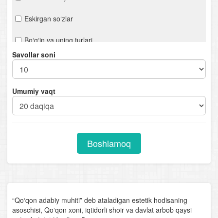
Eskirgan so‘zlar
Bo‘g‘in va uning turlari
Savollar soni
Urg‘u
Orfoepiya
Umumiy vaqt
Mustaqil so‘z turkumlari
Otlarning tuzilishiga ko‘ra turlari
Boshlamoq
Sifat darajalari
Sifatlarning otlashishi
Sifatlarning tuzilishiga ko‘ra turlari
“Qo‘qon adabiy muhiti” deb ataladigan estetik hodisaning
asoschisi, Qo‘qon xoni, iqtidorli shoir va davlat arbob qaysi
Olmoshning tuzilishiga ko‘ra turlari