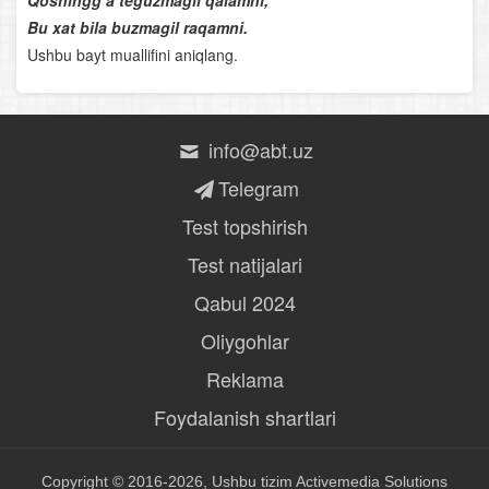
Qoshingg‘a teguzmagil qalamni,
Ahmad Yassaviy
Bu xat bila buzmagil raqamni.
Ushbu bayt muallifini aniqlang.
O‘rta Osiyoning qomusiy olimlari
Nosiriddin Burhoniddin o‘g‘li Rabg‘uziy
info@abt.uz
Lutfiy
Telegram
Sakkokiy
Test topshirish
Test natijalari
“Xamsa”chilik tarixidan
Qabul 2024
Alisher Navoiyning hayoti va ijodi
Oliygohlar
Alisher Navoiy lirikasi
Reklama
Navoiyning “Xamsa” asari
Foydalanish shartlari
Bobur hayoti va ijodi
Copyright © 2016-2026, Ushbu tizim
Activemedia Solutions