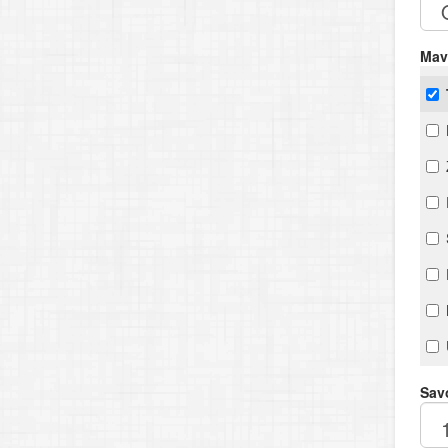
Mav
Savo