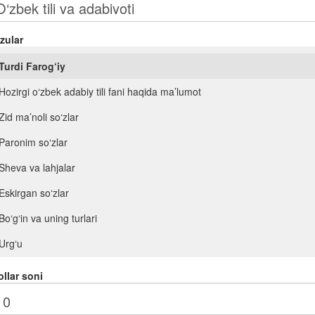
zular
Turdi Farog‘iy
Hozirgi o‘zbek adabiy tili fani haqida ma’lumot
Zid ma’noli so‘zlar
Paronim so‘zlar
Sheva va lahjalar
Eskirgan so‘zlar
Bo‘g‘in va uning turlari
Urg‘u
Orfoepiya
llar soni
Mustaqil so‘z turkumlari