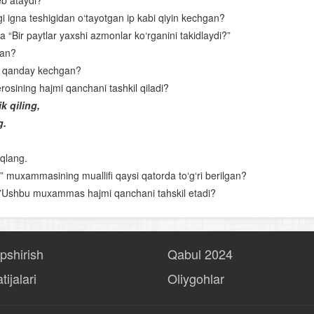
eb ataydi?
ligi igna teshigidan o‘tayotgan ip kabi qiyin kechgan?
“Kuntug‘mish” dostoni
da “Bir paytlar yaxshi azmonlar ko‘rganini takidlaydi?”
“Rustamxon” dostoni
gan?
Ahmad Yassaviy
oti qanday kechgan?
rosining hajmi qanchani tashkil qiladi?
O‘rta Osiyoning qomusiy olimlari
k qiling,
Nosiriddin Burhoniddin o‘g‘li Rabg‘uziy
g.
Lutfiy
iqlang.
Sakkokiy
 muxammasining muallifi qaysi qatorda to‘g‘ri berilgan?
n”Ushbu muxammas hajmi qanchani tahskil etadi?
“Xamsa”chilik tarixidan
Alisher Navoiyning hayoti va ijodi
Alisher Navoiy lirikasi
opshirish
Qabul 2024
Navoiyning “Xamsa” asari
tijalari
Oliygohlar
Bobur hayoti va ijodi