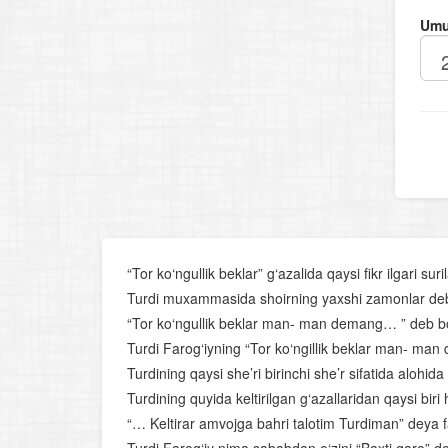
Umu
“Tor ko‘ngullik beklar” g‘azalida qaysi fikr ilgari suri
Turdi muxammasida shoirning yaxshi zamonlar deb
“Tor ko‘ngullik beklar man- man demang… ” deb bosh
Turdi Farog‘iyning “Tor ko‘ngillik beklar man- ma
Turdining qaysi she’ri birinchi she’r sifatida alohid
Turdining quyida keltirilgan g‘azallaridan qaysi biri
“… Keltirar amvojga bahri talotim Turdiman” deya fa