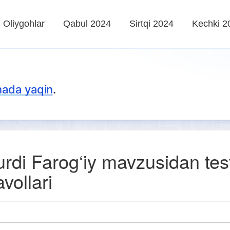
Oliygohlar
Qabul 2024
Sirtqi 2024
Kechki 2
nada yaqin
.
urdi Farog‘iy mavzusidan tes
avollari