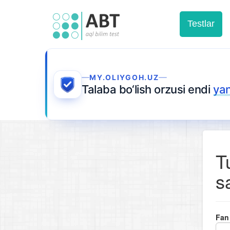
Testlar
MY.OLIYGOH.UZ
Talaba bo‘lish orzusi endi
ya
T
s
Fan