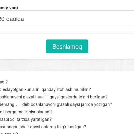
Otlarning tuzilishiga ko‘ra turlari
miy vaqt
Sifat darajalari
Sifatlarning otlashishi
Sifatlarning tuzilishiga ko‘ra turlari
Olmoshning tuzilishiga ko‘ra turlari
Boshlamoq
Fe’llarning tuzilishiga ko'ra turlari
Undov so‘zlar
Gap
ladi?
Uyushiq bo‘lakli gaplar
 eslayotgan kunlarini qanday izohlash mumkin?
lanuvchi g‘azal muallifi qaysi qastorda to‘g‘ri berilgan?
Gapning tuzilish jihatdan turlari. Sodda gap
n demang… ” deb boshlanuvchi g‘azali qaysi janrda yozilgan?
Bog‘lovchisiz bog‘langan qo‘shma gap
a e’tiborga molik hisoblanadi?
 hasbi xol tarzida yaratilgan?
Adabiyot – so‘z san’ati
xrlangan shoir qaysi qatorda to‘g‘ri berilgan?
Qofiya va boshqa she’riy unsurlar