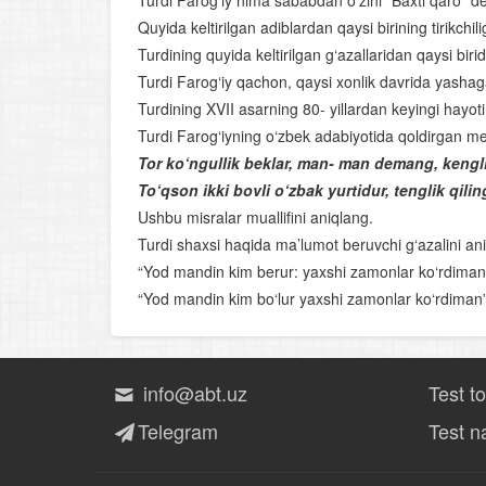
Turdi Farog‘iy nima sababdan o‘zini “Baxti qaro” d
Quyida keltirilgan adiblardan qaysi birining tirikchi
Turdining quyida keltirilgan g‘azallaridan qaysi biri
Turdi Farog‘iy qachon, qaysi xonlik davrida yasha
Turdining XVII asarning 80- yillardan keyingi hay
Turdi Farog‘iyning o‘zbek adabiyotida qoldirgan me
Tor ko‘ngullik beklar, man- man demang, kengli
To‘qson ikki bovli o‘zbak yurtidur, tenglik qilin
Ushbu misralar muallifini aniqlang.
Turdi shaxsi haqida ma’lumot beruvchi g‘azalini an
“Yod mandin kim berur: yaxshi zamonlar ko‘rdiman”
“Yod mandin kim bo‘lur yaxshi zamonlar ko‘rdima
info@abt.uz
Test t
Telegram
Test na