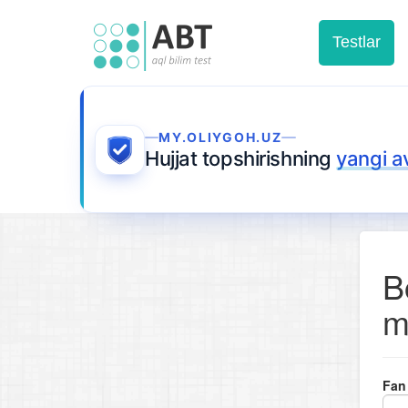
Testlar
MY.OLIYGOH.UZ
Hujjat topshirishning
yangi a
B
m
Fan