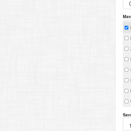
Mav
Savo