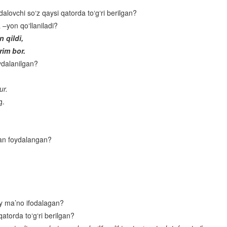
dalovchi so‘z qaysi qatorda to‘g‘ri berilgan?
“Kuntug‘mish” dostoni
 –yon qo‘llaniladi?
“Rustamxon” dostoni
 qildi,
Ahmad Yassaviy
rim bor.
ydalanilgan?
O‘rta Osiyoning qomusiy olimlari
Nosiriddin Burhoniddin o‘g‘li Rabg‘uziy
ur.
g.
Lutfiy
Sakkokiy
dan foydalangan?
“Xamsa”chilik tarixidan
Alisher Navoiyning hayoti va ijodi
Alisher Navoiy lirikasi
Navoiyning “Xamsa” asari
ay ma’no ifodalagan?
Boburning “Boburnoma” asari
atorda to‘g‘ri berilgan?