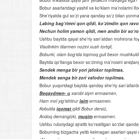
Bobur lirikasida qaysi janr yetakchi mavqega ega?
Bobur asarlaridagi yashil va ko‘klam ma’nolarini ifo
She’riyatda gul so‘zi yana qanday so‘z bilan yonma
Labing bag‘rimni qon qildi, ko‘zimdin qon ravon
Nechun holim yamon qildi, men andin bir so‘ro
Ushbu baytda qaysi she’riy san’atdan mohirona fo
Visolinkim tilarmen nozini xush tortqil,
Boburki, olam bog‘ida topmoq guli bexor mushkuld
Baytda qo‘llanga bexor so‘zining ma’nosini aniqlan
Sendek menga bir yori jafokor topilmas,
Mendek senga bir zori vafodor topilmas.
Bobur yuqoridagi baytda qanday she’riy san’atlar
Beqaydmen- u
xarobi siym ermasmen,
Ham mol yig‘ishtirur
laim
ermasmen.
Kobulda
iqomat
qildi Bobur dersiz,
Andoq demangizki,
muqim
ermasmen.
Ushbu ruboiydagi ajratib ko‘rsatilgan so‘zlar qand
Boburning bizgacha yetib kelmagan asarlari qaysi q