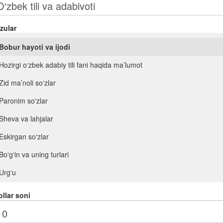
zular
Bobur hayoti va ijodi
Hozirgi o‘zbek adabiy tili fani haqida ma’lumot
Zid ma’noli so‘zlar
Paronim so‘zlar
Sheva va lahjalar
Eskirgan so‘zlar
Bo‘g‘in va uning turlari
Urg‘u
Orfoepiya
llar soni
Mustaqil so‘z turkumlari