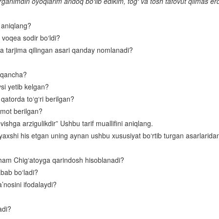
animdin oyoqlarim andoq bo‘lib edikim, tog‘ va tosh tafovut qilmas erd
Turdi Farog‘iy
Boborahim Mashrab
i aniqlang?
voqea sodir bo‘ldi?
Atoiy
da tarjima qilingan asari qanday nomlanadi?
Shermuhammad Munis
i qancha?
Muqimiy
si yetib kelgan?
Muhammad Rizo Ogahiy
qatorda to‘g‘ri berilgan?
Ubaydulla Zavqiy
umot berilgan?
ishga arzigulikdir” Ushbu tarif muallifini aniqlang.
Muhammad Hodiy
a yaxshi his etgan uning aynan ushbu xususiyat bo‘rtib turgan asarlaridan 
Amiriy
ham Chig‘atoyga qarindosh hisoblanadi?
Gulxaniy
abab bo‘ladi?
Nodira
’nosini ifodalaydi?
Jahon Otin Uvaysiy
adi?
Muhammadniyoz Komil