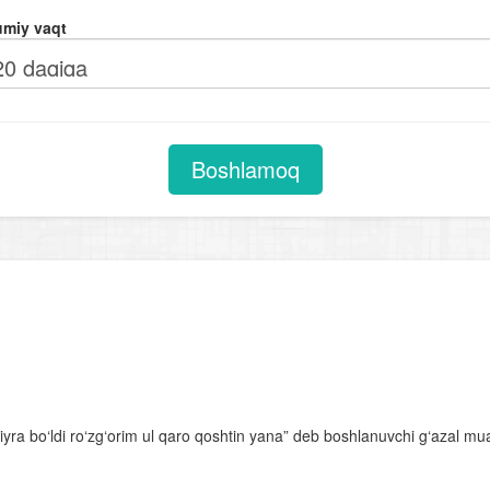
Otlarning tuzilishiga ko‘ra turlari
miy vaqt
Sifat darajalari
Sifatlarning otlashishi
Sifatlarning tuzilishiga ko‘ra turlari
Olmoshning tuzilishiga ko‘ra turlari
Boshlamoq
Fe’llarning tuzilishiga ko'ra turlari
Undov so‘zlar
Gap
Uyushiq bo‘lakli gaplar
Gapning tuzilish jihatdan turlari. Sodda gap
Bog‘lovchisiz bog‘langan qo‘shma gap
ra bo‘ldi ro‘zg‘orim ul qaro qoshtin yana” deb boshlanuvchi g‘azal muall
Adabiyot – so‘z san’ati
Qofiya va boshqa she’riy unsurlar