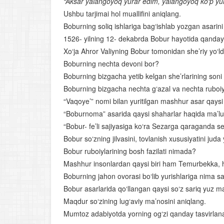
“Aksar yalangoyoq yurar edim, yalangoyoq ko‘p yurg
Ushbu tarjimai hol muallifini aniqlang.
Boburning soliq ishlariga bag‘ishlab yozgan asarin
1526- yilning 12- dekabrda Bobur hayotida qanday 
Xo‘ja Ahror Valiyning Bobur tomonidan she’riy yo‘l
Boburning nechta devoni bor?
Boburning bizgacha yetib kelgan she’rlarining son
Boburning bizgacha nechta g‘azal va nechta ruboiy
“Vaqoye’” nomi bilan yuritilgan mashhur asar qaysi 
“Boburnoma” asarida qaysi shaharlar haqida ma’l
“Bobur- fe’li sajiyasiga ko‘ra Sezarga qaraganda sev
Bobur so‘zning jilvasini, tovlanish xususiyatini jud
Bobur ruboiylarining bosh fazilati nimada?
Mashhur insonlardan qaysi biri ham Temurbekka, 
Boburning jahon ovorasi bo‘lib yurishlariga nima s
Bobur asarlarida qo‘llangan qaysi so‘z sariq yuz ma
Maqdur so‘zining lug‘aviy ma’nosini aniqlang.
Mumtoz adabiyotda yorning og‘zi qanday tasvirlan