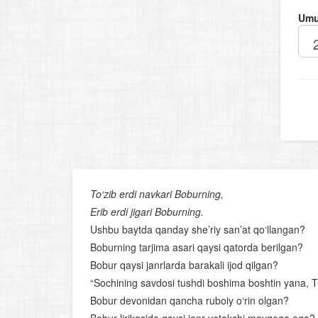
Umu
To‘zib erdi navkari Boburning,
Erib erdi jigari Boburning.
Ushbu baytda qanday she’riy san’at qo‘llangan?
Boburning tarjima asari qaysi qatorda berilgan?
Bobur qaysi janrlarda barakali ijod qilgan?
“Sochining savdosi tushdi boshima boshtin yana, Tiy
Bobur devonidan qancha ruboiy o‘rin olgan?