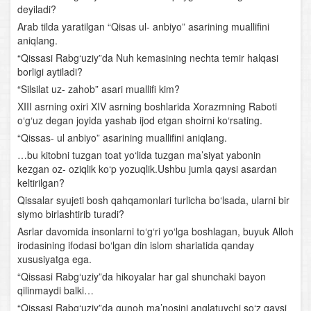
deyiladi?
Olmoshning tuzilishiga ko‘ra turlari
Arab tilda yaratilgan “Qisas ul- anbiyo” asarining muallifini
aniqlang.
Fe’llarning tuzilishiga ko'ra turlari
“Qissasi Rabg‘uziy”da Nuh kemasining nechta temir halqasi
borligi aytiladi?
Undov so‘zlar
“Silsilat uz- zahob” asari muallifi kim?
Gap
XIII asrning oxiri XIV asrning boshlarida Xorazmning Raboti
o‘g‘uz degan joyida yashab ijod etgan shoirni ko‘rsating.
Uyushiq bo‘lakli gaplar
“Qissas- ul anbiyo” asarining muallifini aniqlang.
…bu kitobni tuzgan toat yo‘lida tuzgan ma’siyat yabonin
Gapning tuzilish jihatdan turlari. Sodda gap
kezgan oz- oziqlik ko‘p yozuqlik.Ushbu jumla qaysi asardan
keltirilgan?
Bog‘lovchisiz bog‘langan qo‘shma gap
Qissalar syujeti bosh qahqamonlari turlicha bo‘lsada, ularni bir
siymo birlashtirib turadi?
Adabiyot – so‘z san’ati
Asrlar davomida insonlarni to‘g‘ri yo‘lga boshlagan, buyuk Alloh
irodasining ifodasi bo‘lgan din islom shariatida qanday
Qofiya va boshqa she’riy unsurlar
xususiyatga ega.
“Qissasi Rabg‘uziy”da hikoyalar har gal shunchaki bayon
“Kuntug‘mish” dostoni
qilinmaydi balki…
“Qissasi Rabg‘uziy”da gunoh ma’nosini anglatuvchi so‘z qaysi