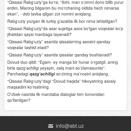
Boburning “Boburnoma” asari
“Qissasi Rabg‘uziy”ga ko‘ra, “Ilohi, man o‘zimni dono bilib yurur
erdim, Maning bilganim bu mo‘rchaning oldida hech nimarsa
Turdi Farog‘iy
ekan”, - deb tavba qilgan zot nomini aniqlang.
Rabg‘uziy yozgan ilk turkiy g‘azalda ilk bor nima ishlatilgan?
Boborahim Mashrab
“Qissasi Rabg‘uziy”da asar sujetiga asos bo‘lgan voqealar ko‘p
jihatidan qaysi manbaga tayanadi?
Atoiy
“Qissasi Rabg‘uziy” asarida qissalarning asosini qanday
voqealar tashkil etadi?
Shermuhammad Munis
“Qissasi Rabg‘uziy” asarida qissalar qanday boshlanadi?
Dovud duo qildi: “Egam- ey manga bir hunar o‘rgatgil, aning
Muqimiy
birla qazg‘achiligi yeyayin, xalq mani so‘zlamasunlar”.
Parchadagi
qazg‘achiligi
so‘zining ma’nosini aniqlang.
Muhammad Rizo Ogahiy
“Qissasi Rabg‘uziy”dagi “Dovud haqida” hikoyatning asosiy
maqsadini ko‘rsatining.
Ubaydulla Zavqiy
O‘zbek nasrida ilk marotaba dialoglar kim tomonidan
qo‘llanilgan?
Muhammad Hodiy
Amiriy
info@abt.uz
Gulxaniy