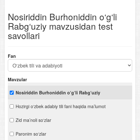
Nosiriddin Burhoniddin o‘g‘li
Rabg‘uziy mavzusidan test
savollari
Fan
Mavzular
Nosiriddin Burhoniddin o‘g‘li Rabg‘uziy
Hozirgi o‘zbek adabiy tili fani haqida ma’lumot
Zid ma’noli so‘zlar
Paronim so‘zlar