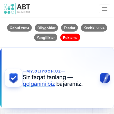
Toggl
navig
Qabul 2024
Oliygohlar
Testlar
Kechki 2024
Yangiliklar
Reklama
MY.OLIYGOH.UZ
Siz faqat tanlang —
qolganini biz
bajaramiz.