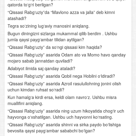
“Rustamxon” dostoni
qatorda to‘g‘ri berilgan?
“Qissasi Rabg‘uziy”da “Mavlono azza va jalla” deb kimni
Ahmad Yassaviy
atashadi?
Tegra so‘zining lug‘aviy manosini aniqlang.
O‘rta Osiyoning qomusiy olimlari
Bugun diningizni sizlarga mukammal qilib berdim . Ushbu
jumla qaysi payg‘ambar tilidan aytilgan?
Lutfiy
“Qissasi Rabg‘uziy” da so‘ngi qissasi kim haqida?
“Qissasi Rabg‘uziy” asarida Odam ato va Momo havo qanday
Sakkokiy
mojaro sabab jannatdan quviladi?
Adabiyot ilmida saj qanday ataladi?
“Xamsa”chilik tarixidan
“Qissasi Rabg‘uziy” asarida Qobil nega Hobilni o‘ldiradi?
Alisher Navoiyning hayoti va ijodi
“Qissasi Rabg‘uziy” asarida Azroil rasulullohning jonini olish
uchun kimdan ruhsat so‘radi?
Alisher Navoiy lirikasi
Kun hamalg‘a kirdi ersa, keldi olam navro‘z. Ushbu misra
muallifini aniqlang.
Navoiyning “Xamsa” asari
“Qissasi Rabg‘uziy” asarida ning uzum hikoyatida chog‘ir uch
hayvonga o‘xshatilgan. Ushbu uch hayvonni ko‘rsating.
Bobur hayoti va ijodi
“Qissasi Rabg‘uziy” asarida shinni va sirka paydo bo‘lishiga
bevosita qaysi payg‘ambar sababchi bo‘lgan?