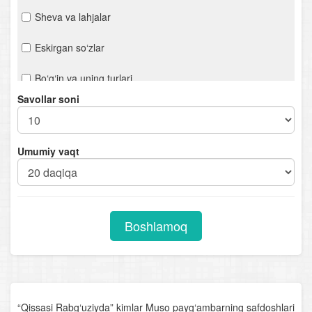
Sheva va lahjalar
Eskirgan so‘zlar
Bo‘g‘in va uning turlari
Savollar soni
Urg‘u
Orfoepiya
Umumiy vaqt
Mustaqil so‘z turkumlari
Otlarning tuzilishiga ko‘ra turlari
Boshlamoq
Sifat darajalari
Sifatlarning otlashishi
Sifatlarning tuzilishiga ko‘ra turlari
“Qissasi Rabg‘uziyda” kimlar Muso payg‘ambarning safdoshlari