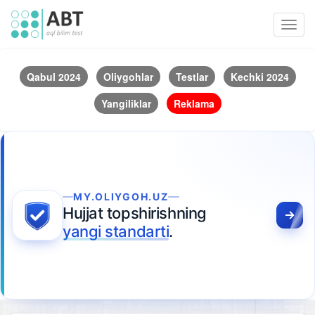
Toggl
navig
Qabul 2024
Oliygohlar
Testlar
Kechki 2024
Yangiliklar
Reklama
MY.OLIYGOH.UZ
Hujjat topshirishning
yangi standarti
.