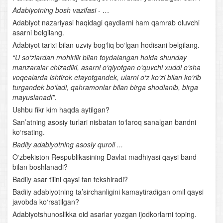
Adabiyotning bosh vazifasi - …
O‘rta Osiyoning qomusiy olimlari
Adabiyot nazariyasi haqidagi qaydlarni ham qamrab oluvchi
asarni belgilang.
Nosiriddin Burhoniddin o‘g‘li Rabg‘uziy
Adabiyot tarixi bilan uzviy bog‘liq bo‘lgan hodisani belgilang.
Lutfiy
“U so‘zlardan mohirlik bilan foydalangan holda shunday
manzaralar chizadiki, asarni o‘qiyotgan o‘quvchi xuddi o‘sha
Sakkokiy
voqealarda ishtirok etayotgandek, ularni o‘z ko‘zi bilan ko‘rib
turgandek bo‘ladi, qahramonlar bilan birga shodlanib, birga
mayuslanadi”.
“Xamsa”chilik tarixidan
Ushbu fikr kim haqda aytilgan?
Alisher Navoiyning hayoti va ijodi
San’atning asosiy turlari nisbatan to‘laroq sanalgan bandni
ko‘rsating.
Alisher Navoiy lirikasi
Badiiy adabiyotning asosiy quroli ...
O‘zbekiston Respublikasining Davlat madhiyasi qaysi band
Navoiyning “Xamsa” asari
bilan boshlanadi?
Badiiy asar tilini qaysi fan tekshiradi?
Bobur hayoti va ijodi
Badiiy adabiyotning ta’sirchanligini kamaytiradigan omil qaysi
javobda ko‘rsatilgan?
Boburning “Boburnoma” asari
Adabiyotshunoslikka oid asarlar yozgan ijodkorlarni toping.