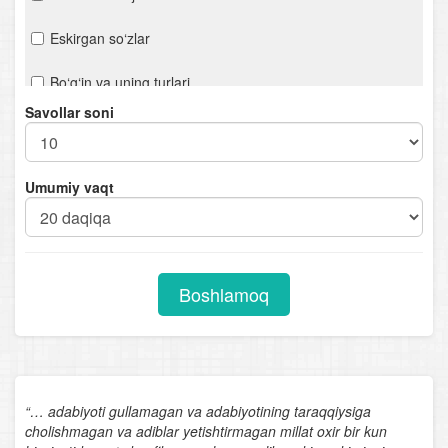
Eskirgan so‘zlar
Bo‘g‘in va uning turlari
Savollar soni
Urg‘u
Orfoepiya
Umumiy vaqt
Mustaqil so‘z turkumlari
Otlarning tuzilishiga ko‘ra turlari
Boshlamoq
Sifat darajalari
Sifatlarning otlashishi
Sifatlarning tuzilishiga ko‘ra turlari
“… adabiyoti gullamagan va adabiyotining taraqqiysiga
cholishmagan va adiblar yetishtirmagan millat oxir bir kun
Olmoshning tuzilishiga ko‘ra turlari