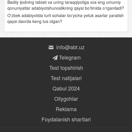
Badiiy ijodning tabiati va uning taraqqiyotiga xos eng umumiy
Turdi Farog‘iy
qonuniyatlar adabiyotshunoslikning qaysi bo‘limida o‘rganiladi?
O‘zbek adabiyotida turli sohalar bo‘yicha yetuk asarlar yaratish
Boborahim Mashrab
qaysi davrda keng tus olgan?
Atoiy
Shermuhammad Munis
info@abt.uz
Muqimiy
Telegram
Test topshirish
Muhammad Rizo Ogahiy
Test natijalari
Ubaydulla Zavqiy
Qabul 2024
Muhammad Hodiy
Oliygohlar
Amiriy
Reklama
Foydalanish shartlari
Gulxaniy