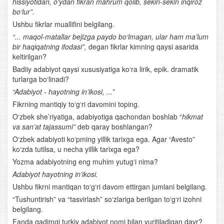
hissiyotidan, o‘ydan fikran mahrum qolib, sekin-sekin inqiroz
bo‘lur”.
Fe’llarning tuzilishiga ko'ra turlari
Ushbu fikrlar muallifini belgilang.
“... maqol-matallar bejizga paydo bo‘lmagan, ular ham ma’lum
Undov so‘zlar
bir haqiqatning ifodasi”,
degan fikrlar kimning qaysi asarida
keltirilgan?
Gap
Badiiy adabiyot qaysi xususiyatiga ko‘ra lirik, epik. dramatik
turlarga bo‘linadi?
Uyushiq bo‘lakli gaplar
“Adabiyot - hayotning in’ikosi, ...”
Gapning tuzilish jihatdan turlari. Sodda gap
Fikrning mantiqiy to‘g‘ri davomini toping.
O‘zbek she’riyatiga, adabiyotiga qachondan boshlab “
hikmat
Bog‘lovchisiz bog‘langan qo‘shma gap
va san’at tajassumi”
deb qaray boshlangan?
O‘zbek adabiyoti ko‘pming yillik tarixga ega. Agar “Avesto”
Qofiya va boshqa she’riy unsurlar
ko‘zda tutilsa, u necha yillik tarixga ega?
Yozma adabiyotning eng muhim yutug‘i nima?
“Kuntug‘mish” dostoni
Adabiyot hayotning in’ikosi
.
Ushbu fikrni mantiqan to‘g‘ri davom ettirgan jumlani belgilang.
“Rustamxon” dostoni
“Tushuntirish” va “tasvirlash” so‘zlariga berilgan to‘g‘ri izohni
belgilang.
Ahmad Yassaviy
Fanda qadimgi turkiy adabiyot nomi bilan yuritiladigan davr?