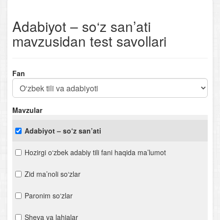
Adabiyot – so‘z san’ati
mavzusidan test savollari
Fan
Mavzular
Adabiyot – so‘z san’ati
Hozirgi o‘zbek adabiy tili fani haqida ma’lumot
Zid ma’noli so‘zlar
Paronim so‘zlar
Sheva va lahjalar