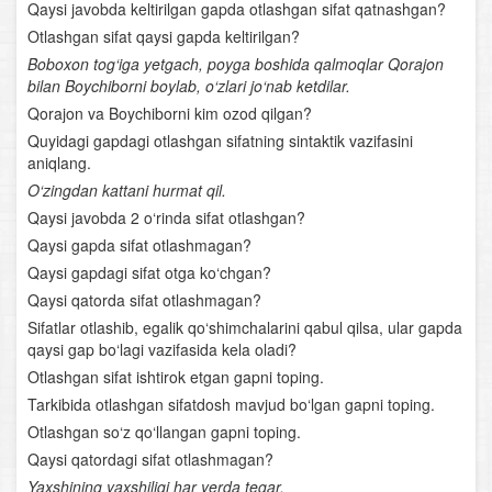
Qaysi javobda keltirilgan gapda otlashgan sifat qatnashgan?
Undov so‘zlar
Otlashgan sifat qaysi gapda keltirilgan?
Boboxon tog‘iga yetgach, poyga boshida qalmoqlar Qorajon
Gap
bilan Boychiborni boylab, o‘zlari jo‘nab ketdilar.
Qorajon va Boychiborni kim ozod qilgan?
Uyushiq bo‘lakli gaplar
Quyidagi gapdagi otlashgan sifatning sintaktik vazifasini
aniqlang.
Gapning tuzilish jihatdan turlari. Sodda gap
O‘zingdan kattani hurmat qil.
Qaysi javobda 2 o‘rinda sifat otlashgan?
Bog‘lovchisiz bog‘langan qo‘shma gap
Qaysi gapda sifat otlashmagan?
Qaysi gapdagi sifat otga ko‘chgan?
Adabiyot – so‘z san’ati
Qaysi qatorda sifat otlashmagan?
Qofiya va boshqa she’riy unsurlar
Sifatlar otlashib, egalik qo‘shimchalarini qabul qilsa, ular gapda
qaysi gap bo‘lagi vazifasida kela oladi?
“Kuntug‘mish” dostoni
Otlashgan sifat ishtirok etgan gapni toping.
Tarkibida otlashgan sifatdosh mavjud bo‘lgan gapni toping.
“Rustamxon” dostoni
Otlashgan so‘z qo‘llangan gapni toping.
Qaysi qatordagi sifat otlashmagan?
Ahmad Yassaviy
Yaxshining yaxshiligi har yerda tegar.