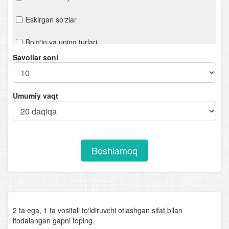
Eskirgan so‘zlar
Bo‘g‘in va uning turlari
Savollar soni
Urg‘u
Orfoepiya
Umumiy vaqt
Mustaqil so‘z turkumlari
Otlarning tuzilishiga ko‘ra turlari
Boshlamoq
Sifat darajalari
Sifatlarning tuzilishiga ko‘ra turlari
Olmoshning tuzilishiga ko‘ra turlari
2 ta ega, 1 ta vositali to‘ldiruvchi otlashgan sifat bilan
ifodalangan gapni toping.
Fe’llarning tuzilishiga ko'ra turlari