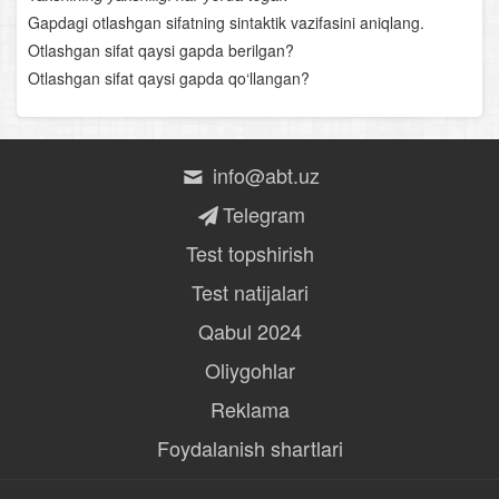
Gapdagi otlashgan sifatning sintaktik vazifasini aniqlang.
O‘rta Osiyoning qomusiy olimlari
Otlashgan sifat qaysi gapda berilgan?
Nosiriddin Burhoniddin o‘g‘li Rabg‘uziy
Otlashgan sifat qaysi gapda qo‘llangan?
Lutfiy
Sakkokiy
info@abt.uz
Telegram
“Xamsa”chilik tarixidan
Test topshirish
Alisher Navoiyning hayoti va ijodi
Test natijalari
Alisher Navoiy lirikasi
Qabul 2024
Oliygohlar
Navoiyning “Xamsa” asari
Reklama
Bobur hayoti va ijodi
Foydalanish shartlari
Boburning “Boburnoma” asari