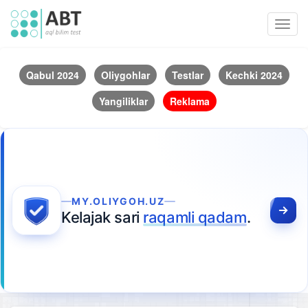
Toggl
navig
Qabul 2024
Oliygohlar
Testlar
Kechki 2024
Yangiliklar
Reklama
MY.OLIYGOH.UZ
Kelajak sari
raqamli qadam
.