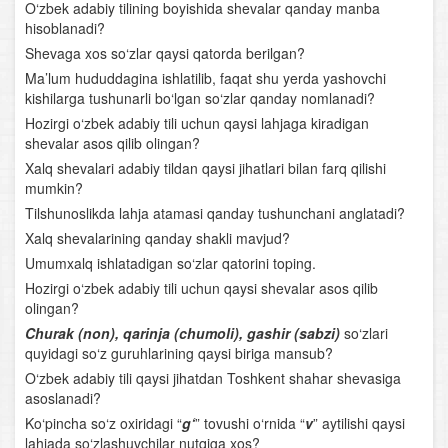
O‘zbek adabiy tilining boyishida shevalar qanday manba
hisoblanadi?
Undov so‘zlar
Shevaga xos so‘zlar qaysi qatorda berilgan?
Gap
Ma’lum hududdagina ishlatilib, faqat shu yerda yashovchi
kishilarga tushunarli bo‘lgan so‘zlar qanday nomlanadi?
Uyushiq bo‘lakli gaplar
Hozirgi o‘zbek adabiy tili uchun qaysi lahjaga kiradigan
shevalar asos qilib olingan?
Gapning tuzilish jihatdan turlari. Sodda gap
Xalq shevalari adabiy tildan qaysi jihatlari bilan farq qilishi
mumkin?
Bog‘lovchisiz bog‘langan qo‘shma gap
Tilshunoslikda lahja atamasi qanday tushunchani anglatadi?
Xalq shevalarining qanday shakli mavjud?
Adabiyot – so‘z san’ati
Umumxalq ishlatadigan so‘zlar qatorini toping.
Hozirgi o‘zbek adabiy tili uchun qaysi shevalar asos qilib
Qofiya va boshqa she’riy unsurlar
olingan?
Churak (non), qarinja (chumoli), gashir (sabzi)
so‘zlari
“Kuntug‘mish” dostoni
quyidagi so‘z guruhlarining qaysi biriga mansub?
O‘zbek adabiy tili qaysi jihatdan Toshkent shahar shevasiga
“Rustamxon” dostoni
asoslanadi?
Ko‘pincha so‘z oxiridagi “
g‘
” tovushi o‘rnida “
v
” aytilishi qaysi
Ahmad Yassaviy
lahjada so‘zlashuvchilar nutqiga xos?