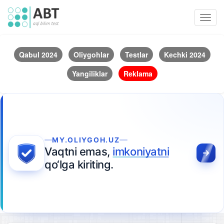
Toggl
navig
Qabul 2024
Oliygohlar
Testlar
Kechki 2024
Yangiliklar
Reklama
MY.OLIYGOH.UZ
Vaqtni emas,
imkoniyatni
qo‘lga kiriting.