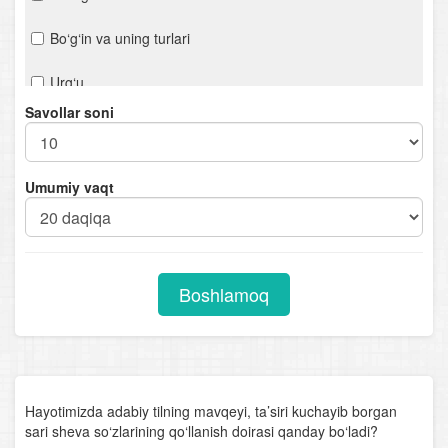
Bo‘g‘in va uning turlari
Urg‘u
Savollar soni
Orfoepiya
Mustaqil so‘z turkumlari
Umumiy vaqt
Otlarning tuzilishiga ko‘ra turlari
Sifat darajalari
Boshlamoq
Sifatlarning otlashishi
Sifatlarning tuzilishiga ko‘ra turlari
Olmoshning tuzilishiga ko‘ra turlari
Hayotimizda adabiy tilning mavqeyi, ta’siri kuchayib borgan
sari sheva so‘zlarining qo‘llanish doirasi qanday bo‘ladi?
Fe’llarning tuzilishiga ko'ra turlari