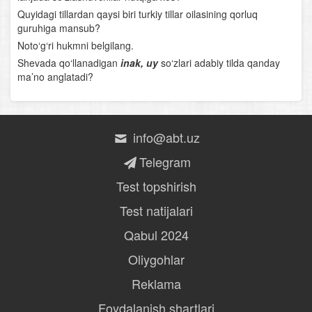
Quyidagi tillardan qaysi biri turkiy tillar oilasining qorluq
O‘rta Osiyoning qomusiy olimlari
guruhiga mansub?
Noto‘g‘ri hukmni belgilang.
Nosiriddin Burhoniddin o‘g‘li Rabg‘uziy
Shevada qo‘llanadigan
inak, uy
so‘zlari adabiy tilda qanday
ma’no anglatadi?
Lutfiy
Sakkokiy
info@abt.uz
“Xamsa”chilik tarixidan
Telegram
Alisher Navoiyning hayoti va ijodi
Test topshirish
Alisher Navoiy lirikasi
Test natijalari
Navoiyning “Xamsa” asari
Qabul 2024
Oliygohlar
Bobur hayoti va ijodi
Reklama
Boburning “Boburnoma” asari
Foydalanish shartlari