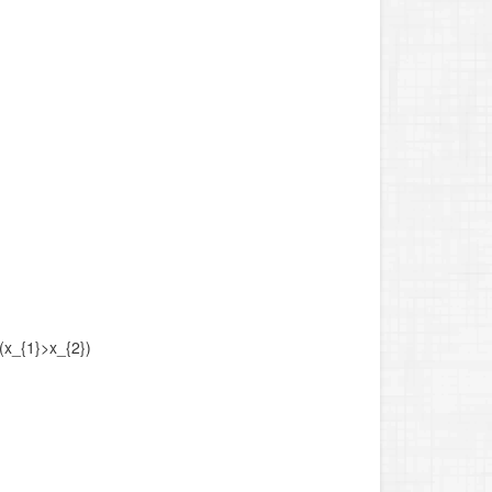
 (x_{1}>x_{2})