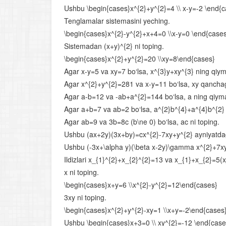
Ushbu \begin{cases}x^{2}+y^{2}=4 \\ x-y=-2 \end{
Tenglamalar sistemasini yeching.
\begin{cases}x^{2}-y^{2}+x+4=0 \\x-y=0 \end{case
Sistemadan (x+y)^{2} ni toping.
\begin{cases}x^{2}+y^{2}=20 \\xy=8\end{cases}
Agar x-y=5 va xy=7 bo‘lsa, x^{3}y+xy^{3} ning qiym
Agar x^{2}+y^{2}=281 va x-y=11 bo‘lsa, xy qanchag
Agar a-b=12 va -ab+a^{2}=144 bo‘lsa, a ning qiym
Agar a+b=7 va ab=2 bo‘lsa, a^{2}b^{4}+a^{4}b^{2} 
Agar ab=9 va 3b=8c (b\ne 0) bo‘lsa, ac ni toping.
Ushbu (ax+2y)(3x+by)=cx^{2}-7xy+y^{2} ayniyatdagi 
Ushbu (-3x+\alpha y)(\beta x-2y)\gamma x^{2}+7xy+2
Ildizlari x_{1}^{2}+x_{2}^{2}=13 va x_{1}+x_{2}=5(
x ni toping.
\begin{cases}x+y=6 \\x^{2}-y^{2}=12\end{cases}
3xy ni toping.
\begin{cases}x^{2}+y^{2}-xy=1 \\x+y=-2\end{cases
Ushbu \begin{cases}x+3=0 \\ xy^{2}=-12 \end{cases