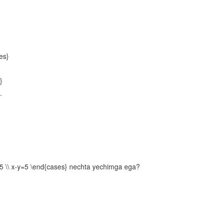
Oraliqlar usuli
Parametrli tengsizliklar
Irratsional tenglamalar va tengsizliklar
es}
Arifmetik progressiya
}
Sonlarga oid masalalar
.
Harakatga oid masalalar
Aralashmaga oid masalalar
Funksiyalarning xossalari
Aralash bo‘lim
5 \\ x-y=5 \end{cases} nechta yechimga ega?
Ko‘rsatkichli funksiya va uning xossalari
Ko‘rsatkichli tenglamalar
Ko‘rsatkichli tengsizliklar