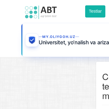
Testlar
MY.OLIYGOH.UZ
Universitet, yo‘nalish va ari
C
t
m