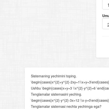
Umu
Sistemaning yechimini toping.
\begin{cases}x^{2}+y^{2}-2xy=1\\x+y=3\end{cases
Ushbu \begin{cases}x+y=3 \\x^{2}-y^{2}=6 \end{cas
Tenglamalar sistemasini yeching.
\begin{cases}x^{2}-y^{2}-3x=12 \\x-y=0\end{cases}
Tenglamalar sistemasi nechta yechimga ega?