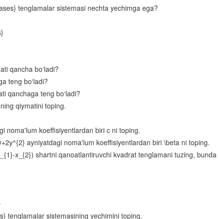
Logarifm
cases} tenglamalar sistemasi nechta yechimga ega?
Logarifmik funksiya va uning xossalari
s}
Logarifmik ifodalarni shakl almashtirish
Logarifmik tenglamalar
ati qancha bo‘ladi?
Logarifmik tengsizliklar
a teng bo‘ladi?
ati qanchaga teng bo‘ladi?
Yig‘indi va ayirmaning hosilasi
ning qiymatini toping.
Bo‘linmaning hosilasi
Murakkab funksiyaning hosilasi
noma'lum koeffisiyentlardan biri c ni toping.
y^{2} ayniyatdagi noma'lum koeffisiyentlardan biri \beta ni toping.
Funksiyaning o‘sish va kamayish oraliqlari
x_{1}-x_{2}) shartni qanoatlantiruvchi kvadrat tenglamani tuzing, bunda
Funksiyaning ekstremumlari
Funksiyaning oraliqdagi eng katta va eng kichik qiymatlari
Urinmaning burchak koeffitsiyenti
}
} tenglamalar sistemasining yechimini toping.
Urinmaning tenglamasi