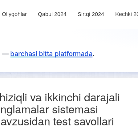
Oliygohlar
Qabul 2024
Sirtqi 2024
Kechki 2
za —
barchasi bitta platformada
.
hiziqli va ikkinchi darajali
englamalar sistemasi
avzusidan test savollari