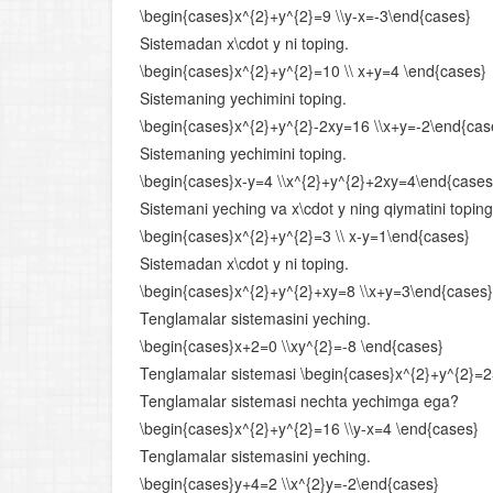
\begin{cases}x^{2}+y^{2}=9 \\y-x=-3\end{cases}
Sistemadan x\cdot y ni toping.
\begin{cases}x^{2}+y^{2}=10 \\ x+y=4 \end{cases}
Sistemaning yechimini toping.
\begin{cases}x^{2}+y^{2}-2xy=16 \\x+y=-2\end{cas
Sistemaning yechimini toping.
\begin{cases}x-y=4 \\x^{2}+y^{2}+2xy=4\end{cases
Sistemani yeching va x\cdot y ning qiymatini toping
\begin{cases}x^{2}+y^{2}=3 \\ x-y=1\end{cases}
Sistemadan x\cdot y ni toping.
\begin{cases}x^{2}+y^{2}+xy=8 \\x+y=3\end{cases}
Tenglamalar sistemasini yeching.
\begin{cases}x+2=0 \\xy^{2}=-8 \end{cases}
Tenglamalar sistemasi \begin{cases}x^{2}+y^{2}=2
Tenglamalar sistemasi nechta yechimga ega?
\begin{cases}x^{2}+y^{2}=16 \\y-x=4 \end{cases}
Tenglamalar sistemasini yeching.
\begin{cases}y+4=2 \\x^{2}y=-2\end{cases}