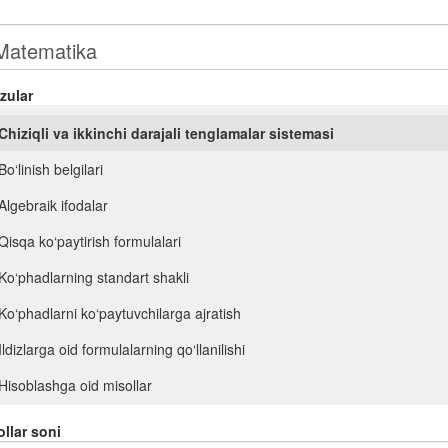
zular
Chiziqli va ikkinchi darajali tenglamalar sistemasi
Bo‘linish belgilari
Algebraik ifodalar
Qisqa ko‘paytirish formulalari
Ko‘phadlarning standart shakli
Ko‘phadlarni ko‘paytuvchilarga ajratish
Ildizlarga oid formulalarning qo‘llanilishi
Hisoblashga oid misollar
Ifodalarni soddalashtirish
llar soni