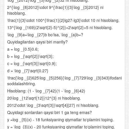
\log _{2012}\log _{5}\log _{2}32 ni hisoblang.
Irratsional tenglamalar va tengsizliklar
2^{\log _{8}2012}\cdot 9^{\frac{1}{3}\log _{3}2012} ni
hisoblang.
Arifmetik progressiya
\frac{1}{3}\cdot 100^{\frac{1}{2}lg27-lg3}\cdot 10 ni hisoblang.
13^{\log _{169}(2\sqrt{2}-5)^{2}}+2\sqrt{2}+5 ni hisoblang.
Sonlarga oid masalalar
\log _{9}a=\log _{27}b bo‘lsa, \log _{a}b=?
Quyidagilardan qaysi biri manfiy?
Harakatga oid masalalar
a = log _{0.5}0.6;
b = log _{\sqrt{2}}\sqrt{3};
Aralashmaga oid masalalar
c = log _{\sqrt{3}}\sqrt{0.9};
Funksiyalarning xossalari
d = \log _{7}\sqrt{0.27}
\frac{\log _{2}625\log _{5}256}{\log _{7}729\log _{3}343}ifodani
Aralash bo‘lim
soddalashtiring.
Hisoblang: (1 - \log _{7}42)(1 - \log _{6}42)
Ko‘rsatkichli funksiya va uning xossalari
20\log _{12\sqrt{12}}12^{3} ni hisoblang.
2012\cdot \log _{3\sqrt{3}}\sqrt[4]{27} ni hisoblang.
Ko‘rsatkichli tenglamalar
Quyidagi sonlardan qaysi biri 1 ga teng emas?
y =log _{5}(x) - 18 funksiyaning qiymatlar to‘plamini toping.
Ko‘rsatkichli tengsizliklar
y = \log_{3}(x) - 20 funksiyaning qiymatlar to‘plamini toping.