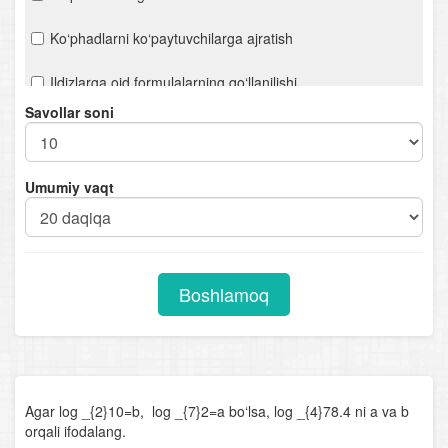
Ko‘phadlarni ko‘paytuvchilarga ajratish
Ildizlarga oid formulalarning qo‘llanilishi
Savollar soni
Hisoblashga oid misollar
Ifodalarni soddalashtirish
Umumiy vaqt
n- darajali ildiz. Ratsional ko‘rsatkichli daraja
Chiziqli tenglamalar. Proporsiya
Boshlamoq
Kvadrat tenglamalar
Viyet teoremasi
Ratsional tenglamalar
Agar log _{2}10=b, log _{7}2=a bo‘lsa, log _{4}78.4 ni a va b
orqali ifodalang.
Parametrli chiziqli tenglamalar