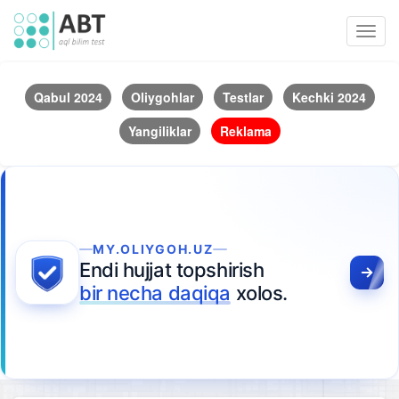
Toggl
navig
Qabul 2024
Oliygohlar
Testlar
Kechki 2024
Yangiliklar
Reklama
MY.OLIYGOH.UZ
Endi hujjat topshirish
bir necha daqiqa
xolos.