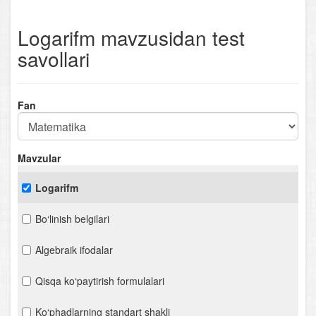
Logarifm mavzusidan test
savollari
Fan
Mavzular
Logarifm
Bo‘linish belgilari
Algebraik ifodalar
Qisqa ko‘paytirish formulalari
Ko‘phadlarning standart shakli