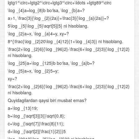
lgtg1^\circ+lgtg2^\circ+lgtg3^\circ+\ldots +lgtg89^\circ
Parametrli kvadrat tenglamalar
\log _{4}a=log_{8}b bo‘lsa, \log _{b}a=?
a>1, \frac{3}{\log _{2}(2a)}+\frac{3}{\log _{a}(2a)}=?
Chiziqli tenglamalar sistemasi
5\log _{5}\log _{5}\sqrt[5]{5} ni hisoblang.
\log _{2}a=x, \log _{a}4=y, xy=?
Chiziqli va ikkinchi darajali tenglamalar sistemasi
8^{\frac{\log _{2}20\log _{4}12}{1+\log _{4}3}} ni hisoblang.
\frac{2+\log _{2}6}{\log _{96}2}-\frac{6+\log _{2}3}{\log _{12}2}
Ikkinchi va undan yuqori darajali tenglamalar sistemasi
ni hisoblang.
\log _{25}a=\log _{125}b bo‘lsa, \log _{a}b=?
Parametrli tenglamalar sistemasi
\log _{5}a=x, \log _{2}5=y;
Tengsizliklar
xy=?
\frac{2+\log _{2}6}{\log _{96}2}-\frac{6+\log _{2}3}{\log _{12}2}
Chiziqli tengsizliklar
ni hisoblang.
Quyidagilardan qaysi biri musbat emas?
Chiziqli tengsizliklar sistemasi
a=\log _{13}19;
b=\log _{\sqrt[3]{3}}\sqrt{0.8};
Oraliqlar usuli
c=\log _{\sqrt{7}}\frac{8}{11};
d=\log _{\sqrt[2]{\frac{1}{2}}}5
Parametrli tengsizliklar