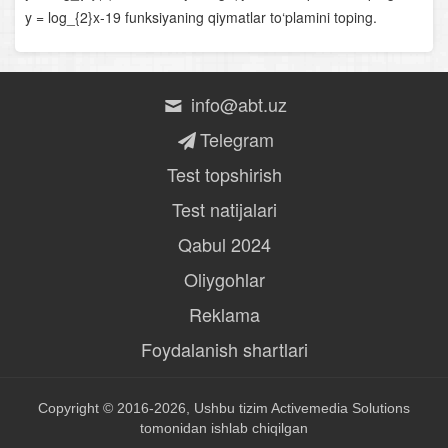
Logarifmik funksiya va uning xossalari
y = log_{2}x-19 funksiyaning qiymatlar to‘plamini toping.
Logarifmik ifodalarni shakl almashtirish
info@abt.uz
Logarifmik tenglamalar
Telegram
Logarifmik tengsizliklar
Test topshirish
Yig‘indi va ayirmaning hosilasi
Test natijalari
Bo‘linmaning hosilasi
Qabul 2024
Oliygohlar
Murakkab funksiyaning hosilasi
Reklama
Funksiyaning o‘sish va kamayish oraliqlari
Foydalanish shartlari
Funksiyaning ekstremumlari
Copyright © 2016-2026, Ushbu tizim
Funksiyaning oraliqdagi eng katta va eng kichik
Activemedia Solutions
qiymatlari
tomonidan ishlab chiqilgan