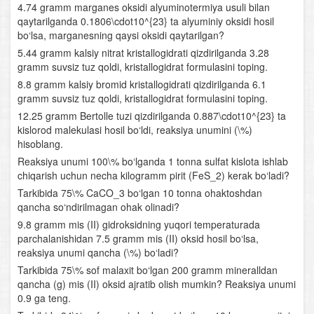
4.74 gramm marganes oksidi alyuminotermiya usuli bilan
qaytarilganda 0.1806\cdot10^{23} ta alyuminiy oksidi hosil
bo‘lsa, marganesning qaysi oksidi qaytarilgan?
5.44 gramm kalsiy nitrat kristallogidrati qizdirilganda 3.28
gramm suvsiz tuz qoldi, kristallogidrat formulasini toping.
8.8 gramm kalsiy bromid kristallogidrati qizdirilganda 6.1
gramm suvsiz tuz qoldi, kristallogidrat formulasini toping.
12.25 gramm Bertolle tuzi qizdirilganda 0.887\cdot10^{23} ta
kislorod malekulasi hosil bo‘ldi, reaksiya unumini (\%)
hisoblang.
Reaksiya unumi 100\% bo‘lganda 1 tonna sulfat kislota ishlab
chiqarish uchun necha kilogramm pirit (FeS_2) kerak bo‘ladi?
Tarkibida 75\% CaCO_3 bo‘lgan 10 tonna ohaktoshdan
qancha so‘ndirilmagan ohak olinadi?
9.8 gramm mis (II) gidroksidning yuqori temperaturada
parchalanishidan 7.5 gramm mis (II) oksid hosil bo‘lsa,
reaksiya unumi qancha (\%) bo‘ladi?
Tarkibida 75\% sof malaxit bo‘lgan 200 gramm mineralldan
qancha (g) mis (II) oksid ajratib olish mumkin? Reaksiya unumi
0.9 ga teng.