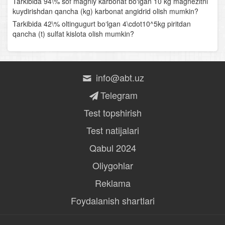
Tarkibida 94\% sof magniy karbonat bo‘lgan 10 kg magnezitni
kuydirishdan qancha (kg) karbonat angidrid olish mumkin?
Tarkibida 42\% oltingugurt bo‘lgan 4\cdot10^5kg piritdan
qancha (t) sulfat kislota olish mumkin?
info@abt.uz
Telegram
Test topshirish
Test natijalari
Qabul 2024
Oliygohlar
Reklama
Foydalanish shartlari