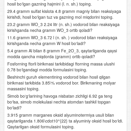
hosil bo‘lgan gazning hajmini (l. n. sh.) toping.
29.4 gramm sulfat kislota 4.8 gramm magniy bilan reaksiyaga
kirishdi, hosil bo‘lgan tuz va gazning mol miqdorini toping.
23.2 gramm WO_3 2.24 litr (n. sh.) vodorod bilan reaksiyaga
kirishganda necha gramm WO_3 ortib qoladi?
11.6 gramm WO_3 6.72 l (n. sh. ) vodorod bilan reaksiyaga
kirishganda necha gramm W hosil bo‘ladi?
5.4 gramm Al bilan 8 gramm Fe_2O_3, qaytarilganda qaysi
modda qancha miqdorda (gramm) ortib qoladi?
Fosforning ftorli birikmasi tarkibidagi ftorning massa ulushi
0.78 bo‘lgandagi modda formulasini toping.
Beshinchi guruh elementining vodorod bilan hosil qilgan
birikmasi tarkibida 3.85\% vodorod bor. Birikmaning molyar
massasini toping.
Simob bo‘g‘larining havoga nisbatan zichligi 6.92 ga teng
bo‘lsa, simob molekulasi nechta atomdan tashkil topgan
bo‘ladi?
3.915 gramm marganes oksid alyuminotermiya usuli bilan
qaytarilganda 1.806\cdot10^{22} ta alyuminiy oksid hosil bo‘ldi.
Qaytarilgan oksid formulasini toping.