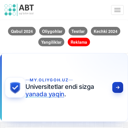
Toggl
navig
Qabul 2024
Oliygohlar
Testlar
Kechki 2024
Yangiliklar
Reklama
MY.OLIYGOH.UZ
Universitetlar endi sizga
yanada yaqin
.