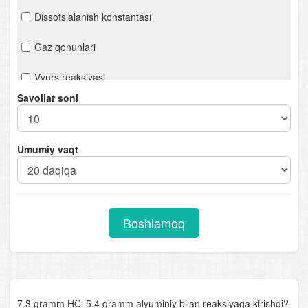
Dissotsialanish konstantasi
Gaz qonunlari
Vyurs reaksiyasi
Savollar soni
Karbon kislotalar
Aminlar
Umumiy vaqt
Organik moddalar gidrolizi
Oqsillar
Boshlamoq
7.3 gramm HCl 5.4 gramm alyuminiy bilan reaksiyaga kirishdi?