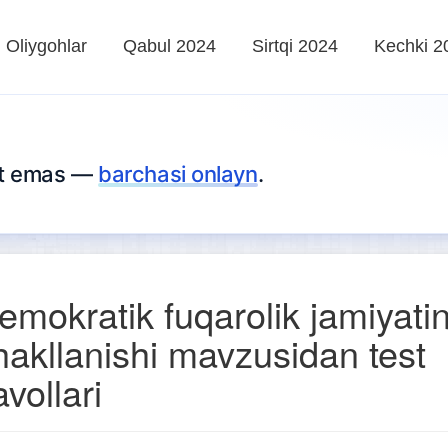
Oliygohlar
Qabul 2024
Sirtqi 2024
Kechki 2
rt emas —
barchasi onlayn
.
emokratik fuqarolik jamiyatin
hakllanishi mavzusidan test
avollari