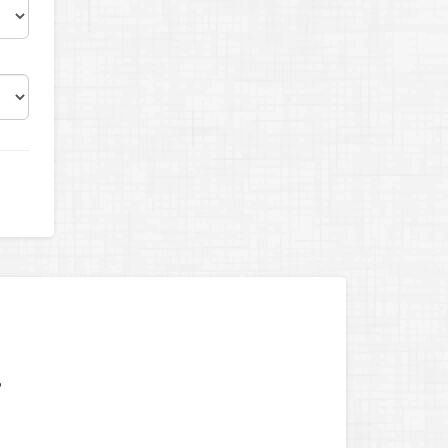
i
shi
?