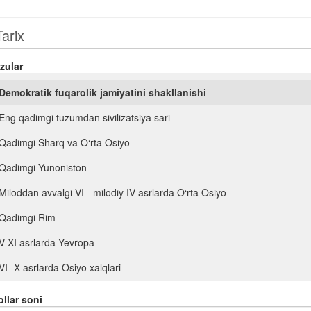
zular
Demokratik fuqarolik jamiyatini shakllanishi
Eng qadimgi tuzumdan sivilizatsiya sari
Qadimgi Sharq va O‘rta Osiyo
Qadimgi Yunoniston
Miloddan avvalgi VI - milodiy IV asrlarda O‘rta Osiyo
Qadimgi Rim
V-XI asrlarda Yevropa
VI- X asrlarda Osiyo xalqlari
O‘rta asrlarda ijtimoiy- siyosiy, iqtisodiy va madaniy hayot
llar soni