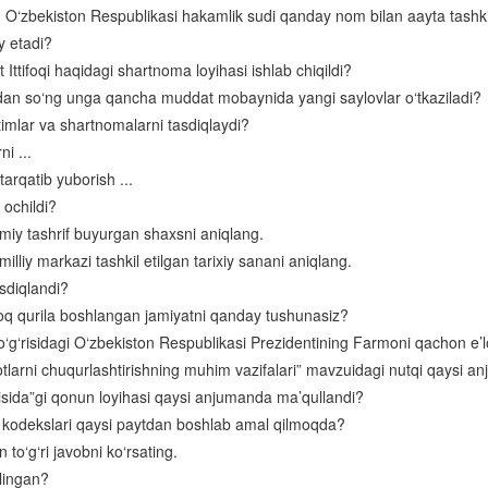
 O‘zbekiston Respublikasi hakamlik sudi qanday nom bilan aayta tashkil
O‘zbekiston tarkibida suveren Qoraqalpog‘iston
y etadi?
ttifoqi haqidagi shartnoma loyihasi ishlab chiqildi?
O‘zbekiston taraqqiyotining ijtimoiy-siyosiy aspektlari
nidan so‘ng unga qancha muddat mobaynida yangi saylovlar o‘tkaziladi?
Iqtisodiy islohotlar. Bozor iqtisodiyotiga o‘tish
imlar va shartnomalarni tasdiqlaydi?
O‘zbekistonda ta’lim va madaniyat
i ...
arqatib yuborish ...
O‘zbekistonni xalqaro hamjamiyatga kirishi
ochildi?
miy tashrif buyurgan shaxsni aniqlang.
lliy markazi tashkil etilgan tarixiy sanani aniqlang.
sdiqlandi?
noq qurila boshlangan jamiyatni qanday tushunasiz?
to‘g‘risidagi O‘zbekiston Respublikasi Prezidentining Farmoni qachon e’l
tlarni chuqurlashtirishning muhim vazifalari” mavzuidagi nutqi qaysi 
risida”gi qonun loyihasi qaysi anjumanda ma’qullandi?
 kodekslari qaysi paytdan boshlab amal qilmoqda?
 to‘g‘ri javobni ko‘rsating.
ilingan?