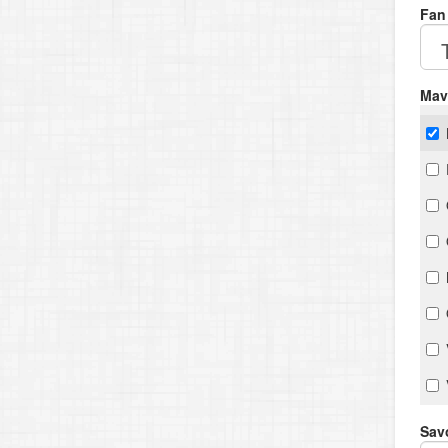
Fan
Mav
Savo