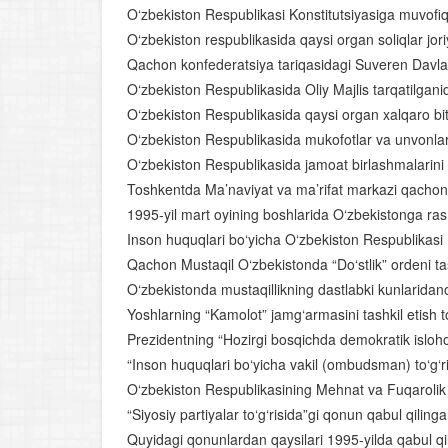
O‘zbekiston Respublikasi Konstitutsiyasiga muvofiq
O‘zbekiston respublikasida qaysi organ soliqlar jori
Qachon konfederatsiya tariqasidagi Suveren Davlat I
O‘zbekiston Respublikasida Oliy Majlis tarqatilga
O‘zbekiston Respublikasida qaysi organ xalqaro bit
O‘zbekiston Respublikasida mukofotlar va unvonlarn
O‘zbekiston Respublikasida jamoat birlashmalarini t
Toshkentda Ma’naviyat va ma’rifat markazi qachon 
1995-yil mart oyining boshlarida O‘zbekistonga ras
Inson huquqlari bo‘yicha O‘zbekiston Respublikasi mi
Qachon Mustaqil O‘zbekistonda “Do‘stlik” ordeni ta
O‘zbekistonda mustaqillikning dastlabki kunlarida
Yoshlarning “Kamolot” jamg‘armasini tashkil etish 
Prezidentning “Hozirgi bosqichda demokratik isloho
“Inson huquqlari bo‘yicha vakil (ombudsman) to‘g‘
O‘zbekiston Respublikasining Mehnat va Fuqarolik
“Siyosiy partiyalar to‘g‘risida”gi qonun qabul qilingan
Quyidagi qonunlardan qaysilari 1995-yilda qabul q