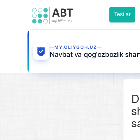
Testlar
MY.OLIYGOH.UZ
Navbat va qog‘ozbozlik sha
D
s
s