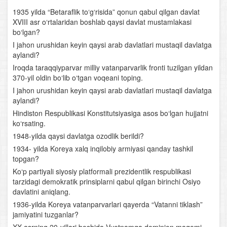
1935 yilda “Betaraflik to‘g‘risida” qonun qabul qilgan davlat
Vatanimiz xalqlarining Chingizxon istilosi va zulmiga
XVIII asr o‘rtalaridan boshlab qaysi davlat mustamlakasi
qarshi ozodlik kurashi
bo‘lgan?
I jahon urushidan keyin qaysi arab davlatlari mustaqil davlatga
Amir Temur davlati
aylandi?
Iroqda taraqqiyparvar milliy vatanparvarlik fronti tuzilgan yildan
Temuriylar saltanatida ijtimoiy-iqtisodiy va madaniy
370-yil oldin bo‘lib o‘tgan voqeani toping.
hayot
I jahon urushidan keyin qaysi arab davlatlari mustaqil davlatga
aylandi?
Industrial jamiyatning shakllanishi
Hindiston Respublikasi Konstitutsiyasiga asos bo‘lgan hujjatni
ko‘rsating.
O‘rta Osiyo davlatlarida madaniy hayot
1948-yilda qaysi davlatga ozodlik berildi?
1934- yilda Koreya xalq inqilobiy armiyasi qanday tashkil
XIX asr ikkinchi yarmi- XX asr boshlarida qoraqalpoqlar
topgan?
Ko‘p partiyali siyosiy platformali prezidentlik respublikasi
1929-1933-yillardagi jahon iqtisodiy inqirozi
tarzidagi demokratik prinsiplarni qabul qilgan birinchi Osiyo
davlatini aniqlang.
Sharqiy Yevropa va Bolqon davlatlari ikkita jahon
1936-yilda Koreya vatanparvarlari qayerda “Vatanni tiklash”
urushi oralig‘ida
jamiyatini tuzganlar?