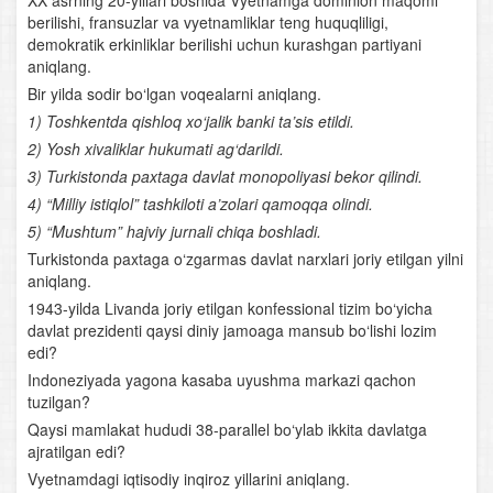
XX asrning 20-yillari boshida Vyetnamga dominion maqomi
Siyosiy islohotlar. Milliy mustaqillikning barpo etilishi
berilishi, fransuzlar va vyetnamliklar teng huquqliligi,
demokratik erkinliklar berilishi uchun kurashgan partiyani
O‘zbekiston tarkibida suveren Qoraqalpog‘iston
aniqlang.
Bir yilda sodir bo‘lgan voqealarni aniqlang.
Demokratik fuqarolik jamiyatini shakllanishi
1) Toshkentda qishloq xo‘jalik banki ta’sis etildi.
O‘zbekiston taraqqiyotining ijtimoiy-siyosiy aspektlari
2) Yosh xivaliklar hukumati ag‘darildi.
3) Turkistonda paxtaga davlat monopoliyasi bekor qilindi.
Iqtisodiy islohotlar. Bozor iqtisodiyotiga o‘tish
4) “Milliy istiqlol” tashkiloti a’zolari qamoqqa olindi.
5) “Mushtum” hajviy jurnali chiqa boshladi.
O‘zbekistonda ta’lim va madaniyat
Turkistonda paxtaga o‘zgarmas davlat narxlari joriy etilgan yilni
aniqlang.
O‘zbekistonni xalqaro hamjamiyatga kirishi
1943-yilda Livanda joriy etilgan konfessional tizim bo‘yicha
davlat prezidenti qaysi diniy jamoaga mansub bo‘lishi lozim
edi?
Indoneziyada yagona kasaba uyushma markazi qachon
tuzilgan?
Qaysi mamlakat hududi 38-parallel bo‘ylab ikkita davlatga
ajratilgan edi?
Vyetnamdagi iqtisodiy inqiroz yillarini aniqlang.