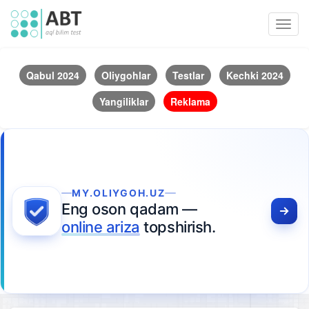
Toggl
navig
Qabul 2024
Oliygohlar
Testlar
Kechki 2024
Yangiliklar
Reklama
MY.OLIYGOH.UZ
Eng oson qadam —
online ariza
topshirish.