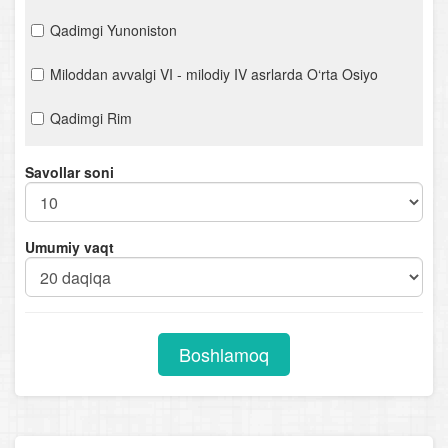
Qadimgi Yunoniston
Miloddan avvalgi VI - milodiy IV asrlarda O‘rta Osiyo
Qadimgi Rim
V-XI asrlarda Yevropa
Savollar soni
VI- X asrlarda Osiyo xalqlari
Umumiy vaqt
O‘rta asrlarda ijtimoiy- siyosiy, iqtisodiy va madaniy
hayot
O‘rta Osiyoning Arab xalifalari tomonidan fath etilishi.
Xalq qo‘zg‘olonlari
Boshlamoq
Movarounnahrda mustaqil davlatlarning tashkil topishi.
(IX- XIII asrlar)
IX- XIII asrlarda madaniy hayot