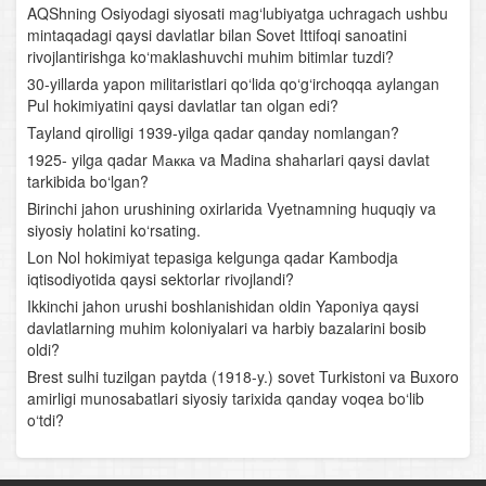
AQShning Osiyodagi siyosati mag‘lubiyatga uchragach ushbu
mintaqadagi qaysi davlatlar bilan Sovet Ittifoqi sanoatini
rivojlantirishga ko‘maklashuvchi muhim bitimlar tuzdi?
30-yillarda yapon militaristlari qo‘lida qo‘g‘irchoqqa aylangan
Pul hokimiyatini qaysi davlatlar tan olgan edi?
Tayland qirolligi 1939-yilga qadar qanday nomlangan?
1925- yilga qadar Макка va Madina shaharlari qaysi davlat
tarkibida bo‘lgan?
Birinchi jahon urushining oxirlarida Vyetnamning huquqiy va
siyosiy holatini ko‘rsating.
Lon Nol hokimiyat tepasiga kelgunga qadar Kambodja
iqtisodiyotida qaysi sektorlar rivojlandi?
Ikkinchi jahon urushi boshlanishidan oldin Yaponiya qaysi
davlatlarning muhim koloniyalari va harbiy bazalarini bosib
oldi?
Brest sulhi tuzilgan paytda (1918-y.) sovet Turkistoni va Buxoro
amirligi munosabatlari siyosiy tarixida qanday voqea bo‘lib
o‘tdi?