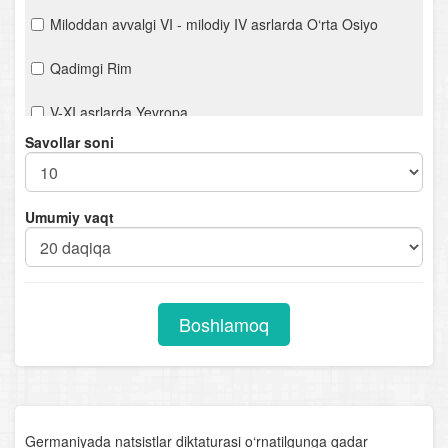
Miloddan avvalgi VI - milodiy IV asrlarda O‘rta Osiyo
Qadimgi Rim
V-XI asrlarda Yevropa
Savollar soni
VI- X asrlarda Osiyo xalqlari
O‘rta asrlarda ijtimoiy- siyosiy, iqtisodiy va madaniy
Umumiy vaqt
hayot
O‘rta Osiyoning Arab xalifalari tomonidan fath etilishi.
Xalq qo‘zg‘olonlari
Boshlamoq
Movarounnahrda mustaqil davlatlarning tashkil topishi.
(IX- XIII asrlar)
IX- XIII asrlarda madaniy hayot
Vatanimiz xalqlarining Chingizxon istilosi va zulmiga
Germaniyada natsistlar diktaturasi o‘rnatilgunga qadar