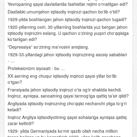
qarshi ozodlik kurashi
Yevropaning qaysi davlatlarida fashistlar rejimi o‘rnatilgan edi?
Dastlabki umumjahon iqtisodiy inqirozi qachon bo‘lib o‘tdi?
Amir Temur davlati
1929-yilda boshlangan jahon iqtisodiy inqirozi qachon tugadi?
1920-yillarning oxiri, 30-yillarning boshlarida yuz bergan jahon
Temuriylar saltanatida ijtimoiy-iqtisodiy va madaniy
iqtisodiy inqirozini eslang. U qachon o‘zining yuqori cho‘qqisiga
hayot
ko‘tarilgan edi?
“Depressiya” so‘zining ma’nosini aniqlang.
Industrial jamiyatning shakllanishi
1929-33-yillardagi jahon iqtisodiy inqirozining asosiy sabablari
- …
O‘rta Osiyo davlatlarida madaniy hayot
Proteksionizm siyosati - bu …
XX asrning eng chuqur iqtisodiy inqirozi qaysi yillar bo‘lib
XIX asr ikkinchi yarmi- XX asr boshlarida qoraqalpoqlar
o‘tgan?
Sharqiy Yevropa va Bolqon davlatlari ikkita jahon
Fransiyada jahon iqtisodiy inqirozi o‘ta og‘ir shaklda kechdi.
urushi oralig‘ida
Inqiroz, ayniqsa, sanoatning qaysi tarmog‘iga qattiq ta’sir qildi?
Angliyada iqtisodiy inqirozning cho‘qqisi nechanchi yilga to‘g‘ri
1918-1939- yillarda Osiyo davlatlarining iqtisodiy va
keladi?
siyosiy rivojlanishi
Inqiroz Angliya iqtisodiyotining qaysi sohalariga ayniqsa qattiq
zarar keltirdi?
Siyosiy islohotlar. Milliy mustaqillikning barpo etilishi
1929- yilda Germaniyada ko‘mir qazib olish necha million