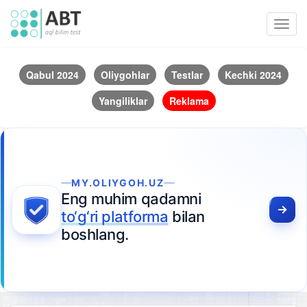
Toggl
navig
Qabul 2024
Oliygohlar
Testlar
Kechki 2024
Yangiliklar
Reklama
MY.OLIYGOH.UZ
Eng muhim qadamni
to‘g‘ri platforma
bilan
boshlang.