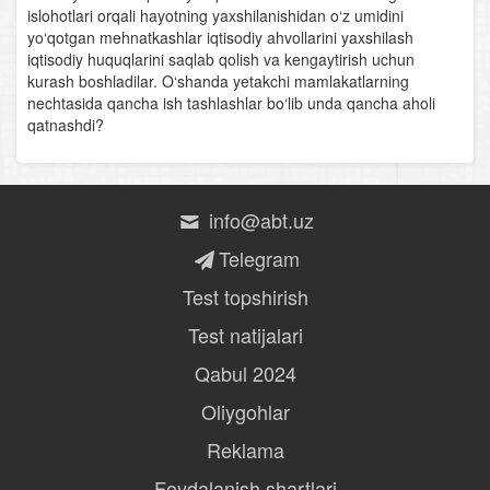
islohotlari orqali hayotning yaxshilanishidan o‘z umidini
yo‘qotgan mehnatkashlar iqtisodiy ahvollarini yaxshilash
iqtisodiy huquqlarini saqlab qolish va kengaytirish uchun
kurash boshladilar. O‘shanda yetakchi mamlakatlarning
nechtasida qancha ish tashlashlar bo‘lib unda qancha aholi
qatnashdi?
info@abt.uz
Telegram
Test topshirish
Test natijalari
Qabul 2024
Oliygohlar
Reklama
Foydalanish shartlari