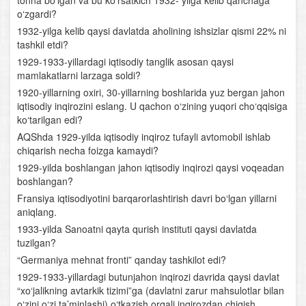
tonna bo‘lgan va bu ko‘rsatkich 1932- yilga kelib qanchaga
O‘zbekiston tarkibida suveren Qoraqalpog‘iston
o‘zgardi?
1932-yilga kelib qaysi davlatda aholining ishsizlar qismi 22% ni
Demokratik fuqarolik jamiyatini shakllanishi
tashkil etdi?
1929-1933-yillardagi iqtisodiy tanglik asosan qaysi
O‘zbekiston taraqqiyotining ijtimoiy-siyosiy aspektlari
mamlakatlarni larzaga soldi?
1920-yillarning oxiri, 30-yillarning boshlarida yuz bergan jahon
Iqtisodiy islohotlar. Bozor iqtisodiyotiga o‘tish
iqtisodiy inqirozini eslang. U qachon o‘zining yuqori cho‘qqisiga
ko‘tarilgan edi?
O‘zbekistonda ta’lim va madaniyat
AQShda 1929-yilda iqtisodiy inqiroz tufayli avtomobil ishlab
chiqarish necha foizga kamaydi?
O‘zbekistonni xalqaro hamjamiyatga kirishi
1929-yilda boshlangan jahon iqtisodiy inqirozi qaysi voqeadan
boshlangan?
Fransiya iqtisodiyotini barqarorlashtirish davri bo‘lgan yillarni
aniqlang.
1933-yilda Sanoatni qayta qurish instituti qaysi davlatda
tuzilgan?
“Germaniya mehnat fronti” qanday tashkilot edi?
1929-1933-yillardagi butunjahon inqirozi davrida qaysi davlat
“xo‘jalikning avtarkik tizimi”ga (davlatni zarur mahsulotlar bilan
o‘zini o‘zi ta’minlashi) o‘tkazish orqali inqirozdan chiqish