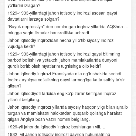
yo‘llarini izlagan?
1929-1933-yillardagi jahon iqtisodiy inqirozi asosan qaysi
davtatlarni larzaga solgan?
“Buyuk depressiya” deb nomlangan inqiroz yillarida AQShda …
mingga yaqin firmalar bankrotlikka uchradi.
Jahon iqtisodiy inqirozidan necha yil o‘tib siyosiy inqiroz
vujudga keldi?
1929-1933-yillardagi jahon iqtisodiy inqirozi qaysi bitimning
barbod bo‘lishi va yetakchi jahon mamlakatlarida dunyoni
qurolli bo‘lib olish niyatlarini tug‘ilishiga olib keldi?
Jahon iqtisodiy inqirozi Fransiyada o‘ta og‘ir shaklda kechdi.
Inqiroz ayniqsa xo‘jalikning qaysi tarmog‘iga katta salbiy ta’sir
qilgan?
Jahon iqtisodiyoti tarixida eng ko‘p zarar keltirgan inqiroz
yillarini belgilang.
Jahon iqtisodiy inqirozi yillarida siyosiy haqqoniyligi bilan ajralib
turgan va mamlakatni halokatdan qutqarib qolishga harakat
qilgan Angliya bosh vaziri nomini belgilang.
1929-yil jahonda iqtisodiy inqiroz boshlangan yili….
1932- yil Jahon iqtisodiy inqirozi davrida hukumatning-