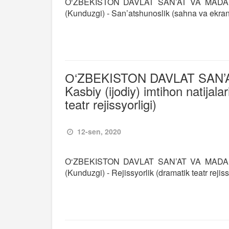
О‘ZBEKISTON DAVLAT SAN’AT VA MADANIYAT
(Kunduzgi) - San’atshunoslik (sahna va ekran
О‘ZBEKISTON DAVLAT SAN’A
Kasbiy (ijodiy) imtihon natijala
teatr rejissyorligi)
12-sen, 2020
О‘ZBEKISTON DAVLAT SAN’AT VA MADANIYAT
(Kunduzgi) - Rejissyorlik (dramatik teatr rejiss