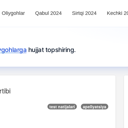
Oliygohlar
Qabul 2024
Sirtqi 2024
Kechki 2
iygohlarga
hujjat topshiring.
tibi
test natijalari
apellyatsiya