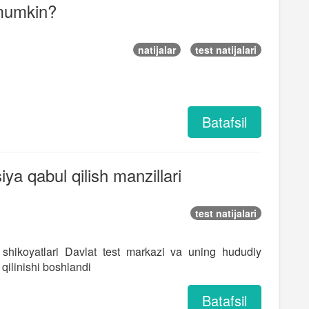
 mumkin?
natijalar
test natijalari
Batafsil
iya qabul qilish manzillari
test natijalari
a shikoyatlari Davlat test markazi va uning hududiy
qilinishi boshlandi
Batafsil