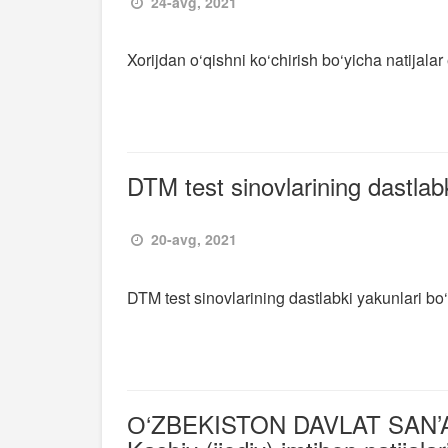
24-avg, 2021
Xorijdan o‘qishni ko‘chirish bo‘yicha natijalar 
DTM test sinovlarining dastlab
20-avg, 2021
DTM test sinovlarining dastlabki yakunlari bo
О‘ZBEKISTON DAVLAT SAN’A