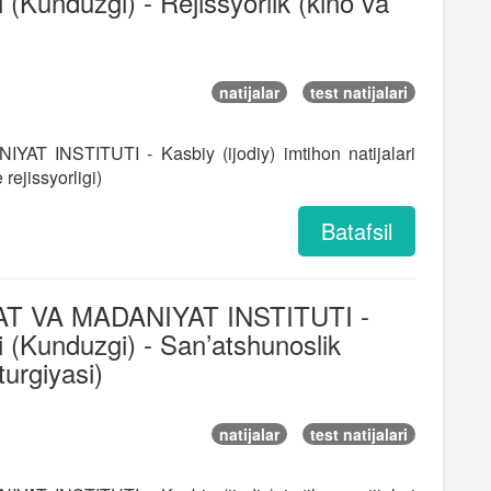
ri (Kunduzgi) - Rejissyorlik (kino va
natijalar
test natijalari
 INSTITUTI - Kasbiy (ijodiy) imtihon natijalari
rejissyorligi)
Batafsil
T VA MADANIYAT INSTITUTI -
ari (Kunduzgi) - San’atshunoslik
urgiyasi)
natijalar
test natijalari