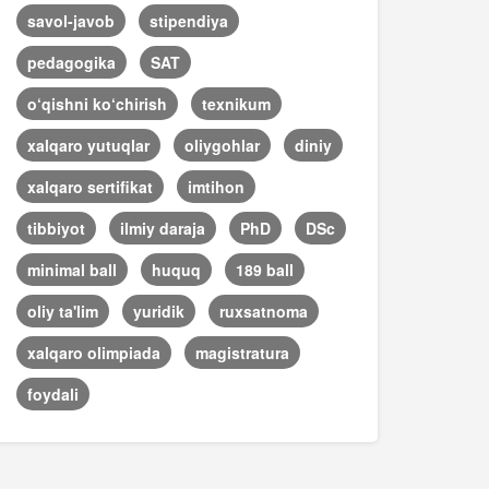
savol-javob
stipendiya
pedagogika
SAT
o‘qishni ko‘chirish
texnikum
xalqaro yutuqlar
oliygohlar
diniy
xalqaro sertifikat
imtihon
tibbiyot
ilmiy daraja
PhD
DSc
minimal ball
huquq
189 ball
oliy ta'lim
yuridik
ruxsatnoma
xalqaro olimpiada
magistratura
foydali