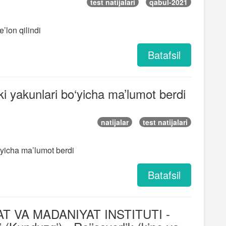
test natijalari
qabul-2021
e’lon qilindi
Batafsil
ki yakunlari bo‘yicha ma’lumot berdi
natijalar
test natijalari
‘yicha ma’lumot berdi
Batafsil
T VA MADANIYAT INSTITUTI -