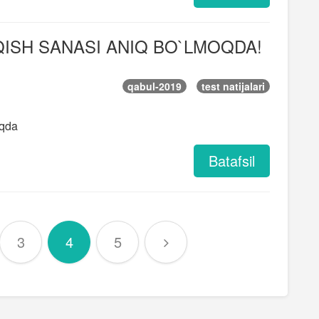
QISH SANASI ANIQ BO`LMOQDA!
qabul-2019
test natijalari
oqda
Batafsil
3
4
5