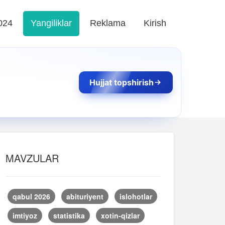
024
Yangiliklar
Reklama
Kirish
Hujjat topshirish
MAVZULAR
qabul 2026
abituriyent
islohotlar
imtiyoz
statistika
xotin-qizlar