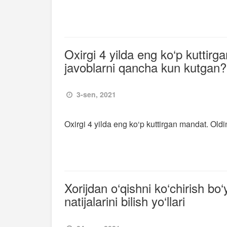
Oxirgi 4 yilda eng ko‘p kuttirga
javoblarni qancha kun kutgan?
3-sen, 2021
Oxirgi 4 yilda eng ko‘p kuttirgan mandat. Oldi
Xorijdan o‘qishni ko‘chirish bo‘y
natijalarini bilish yo‘llari