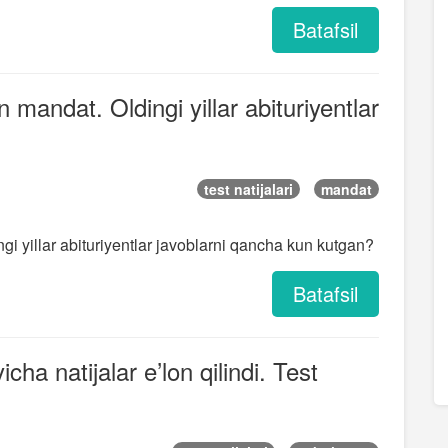
Batafsil
n mandat. Oldingi yillar abituriyentlar
test natijalari
mandat
ngi yillar abituriyentlar javoblarni qancha kun kutgan?
Batafsil
icha natijalar e’lon qilindi. Test