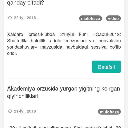
qanday o'tadi?
22-iyl, 2018
mulohaza
video
Xalqaro press-klubda 21-iyul kuni «Qabul-2018:
Shaffoflik, halollik, adolat mezonlari va innovatsion
yondashuvlar» mavzusida navbatdagi sessiya bo‘lib
o‘tdi.
Batafsil
Akademiya orzusida yurgan yigitning ko‘rgan
qiyinchiliklari
21-iyl, 2018
mulohaza
«20 yil bo‘ladi, orzu qilganman. Shu yerda o‘qishni...20