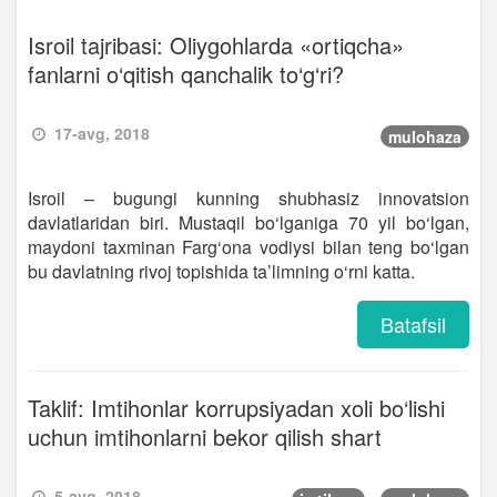
Isroil tajribasi: Oliygohlarda «ortiqcha»
fanlarni o‘qitish qanchalik to‘g‘ri?
17-avg, 2018
mulohaza
Isroil – bugungi kunning shubhasiz innovatsion
davlatlaridan biri. Mustaqil bo‘lganiga 70 yil bo‘lgan,
maydoni taxminan Farg‘ona vodiysi bilan teng bo‘lgan
bu davlatning rivoj topishida ta’limning o‘rni katta.
Batafsil
Taklif: Imtihonlar korrupsiyadan xoli bo‘lishi
uchun imtihonlarni bekor qilish shart
5-avg, 2018