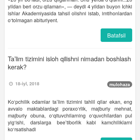
yildan beri orzu qilaman», — deydi 4 yildan buyon Ichki
ishlar Akademiyasida tahsil olishni istab, imtihonlardan
o‘tolmagan abituriyent.
Batafsil
Ta’lim tizimini isloh qilishni nimadan boshlash
kerak?
18-iyl, 2018
mulohaza
Ko‘pchilik odamlar ta’lim tizimini tahlil qilar ekan, eng
avvalo maktablardagi poraxo‘rlik, majburiy mehnat,
majburiy obuna, o‘qituvchilarning o‘quvchilardan pul
yig‘ishi, darslarga bee’tiborlik kabi kamchiliklarni
ko‘rsatishadi