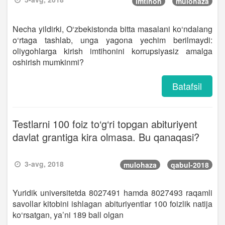
imtihon
mulohaza
Necha yildirki, O‘zbekistonda bitta masalani ko‘ndalang
o‘rtaga tashlab, unga yagona yechim berilmaydi:
oliygohlarga kirish imtihonini korrupsiyasiz amalga
oshirish mumkinmi?
Batafsil
Testlarni 100 foiz to‘g‘ri topgan abituriyent
davlat grantiga kira olmasa. Bu qanaqasi?
3-avg, 2018
mulohaza
qabul-2018
Yuridik universitetda 8027491 hamda 8027493 raqamli
savollar kitobini ishlagan abituriyentlar 100 foizlik natija
ko‘rsatgan, ya’ni 189 ball olgan