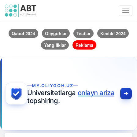
Toggl
navig
Qabul 2024
Oliygohlar
Testlar
Kechki 2024
Yangiliklar
Reklama
MY.OLIYGOH.UZ
Universitetlarga
onlayn ariza
topshiring.