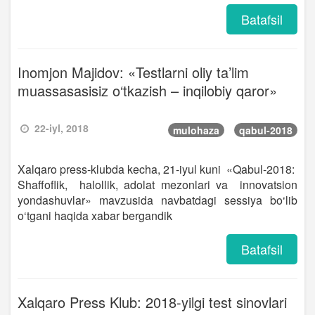
Batafsil
Inomjon Majidov: «Testlarni oliy ta’lim
muassasasisiz o‘tkazish – inqilobiy qaror»
22-iyl, 2018
mulohaza
qabul-2018
Xalqaro press-klubda kecha, 21-iyul kuni «Qabul-2018:
Shaffoflik, halollik, adolat mezonlari va innovatsion
yondashuvlar» mavzusida navbatdagi sessiya bo‘lib
o‘tgani haqida xabar bergandik
Batafsil
Xalqaro Press Klub: 2018-yilgi test sinovlari