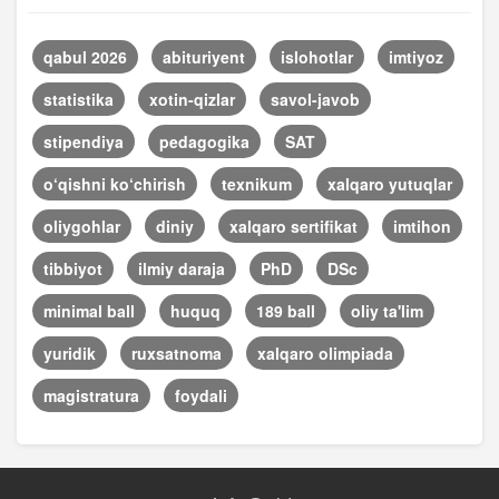
qabul 2026
abituriyent
islohotlar
imtiyoz
statistika
xotin-qizlar
savol-javob
stipendiya
pedagogika
SAT
o‘qishni ko‘chirish
texnikum
xalqaro yutuqlar
oliygohlar
diniy
xalqaro sertifikat
imtihon
tibbiyot
ilmiy daraja
PhD
DSc
minimal ball
huquq
189 ball
oliy ta'lim
yuridik
ruxsatnoma
xalqaro olimpiada
magistratura
foydali