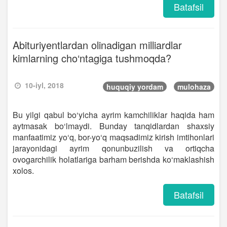
Batafsil
Abituriyentlardan olinadigan milliardlar
kimlarning cho‘ntagiga tushmoqda?
10-iyl, 2018
huquqiy yordam
mulohaza
Bu yilgi qabul bo‘yicha ayrim kamchiliklar haqida ham
aytmasak bo‘lmaydi. Bunday tanqidlardan shaxsiy
manfaatimiz yo‘q, bor-yo‘q maqsadimiz kirish imtihonlari
jarayonidagi ayrim qonunbuzilish va ortiqcha
ovogarchilik holatlariga barham berishda ko‘maklashish
xolos.
Batafsil