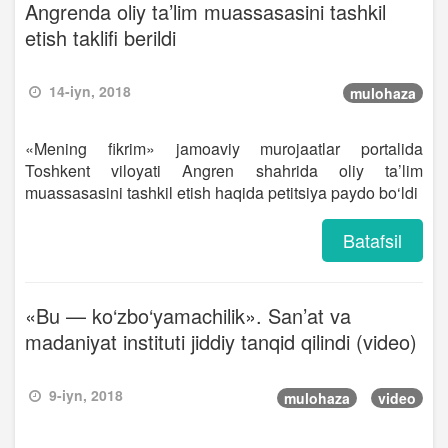
Angrenda oliy ta’lim muassasasini tashkil
etish taklifi berildi
14-iyn, 2018
mulohaza
«Mening fikrim» jamoaviy murojaatlar portalida
Toshkent viloyati Angren shahrida oliy ta’lim
muassasasini tashkil etish haqida petitsiya paydo bo‘ldi
Batafsil
«Bu — ko‘zbo‘yamachilik». San’at va
madaniyat instituti jiddiy tanqid qilindi (video)
9-iyn, 2018
mulohaza
video