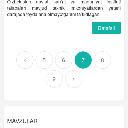
O‘zbekiston davlat san’at va madaniyat instituti
talabalari mavjud texnik imkoniyatlardan yetarli
darajada foydalana olmayotganini ta’kidlagan
Batafsil
5
6
7
8
9
MAVZULAR