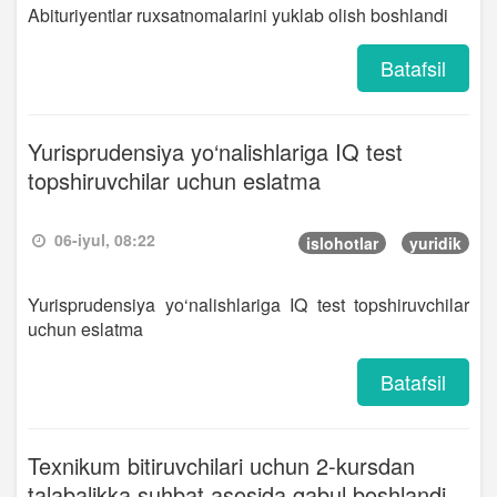
Abituriyentlar ruxsatnomalarini yuklab olish boshlandi
Batafsil
Yurisprudensiya yo‘nalishlariga IQ test
topshiruvchilar uchun eslatma
06-iyul, 08:22
islohotlar
yuridik
Yurisprudensiya yo‘nalishlariga IQ test topshiruvchilar
uchun eslatma
Batafsil
Texnikum bitiruvchilari uchun 2-kursdan
talabalikka suhbat asosida qabul boshlandi