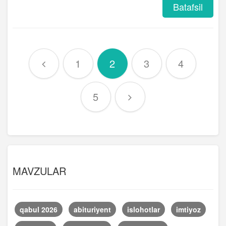
Batafsil
1
2
3
4
5
MAVZULAR
qabul 2026
abituriyent
islohotlar
imtiyoz