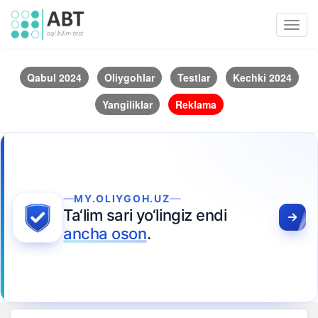
Toggl
navig
Qabul 2024
Oliygohlar
Testlar
Kechki 2024
Yangiliklar
Reklama
MY.OLIYGOH.UZ
Ta‘lim sari yo‘lingiz endi
ancha oson
.