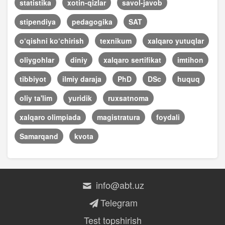
statistika
xotin-qizlar
savol-javob
stipendiya
pedagogika
SAT
o‘qishni ko‘chirish
texnikum
xalqaro yutuqlar
oliygohlar
diniy
xalqaro sertifikat
imtihon
tibbiyot
ilmiy daraja
PhD
DSc
huquq
oliy ta'lim
yuridik
ruxsatnoma
xalqaro olimpiada
magistratura
foydali
Samarqand
kvota
info@abt.uz
Telegram
Test topshirish