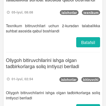
05-iyul, 08:08
islohotlar
texnikum
Texnikum bitiruvchilari uchun 2-kursdan talabalikka
suhbat asosida qabul boshlandi
Batafsil
Oliygoh bitiruvchilarini ishga olgan
tadbirkorlarga soliq imtiyozi beriladi
01-iyul, 02:54
islohotlar
bitiruvchi
Oliygoh bitiruvchilarini ishga olgan tadbirkorlarga soliq
imtiyozi beriladi