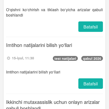
O‘qishni ko‘chirish va tiklash bo‘yicha arizalar qabuli
boshlandi
Batafsil
Imtihon natijalarini bilish yo‘llari
15-iyul, 11:30
test natijalari
qabul 2026
Imtihon natijalarini bilish yo‘llari
Batafsil
Ikkinchi mutaxassislik uchun onlayn arizalar
qabuli boshlandi